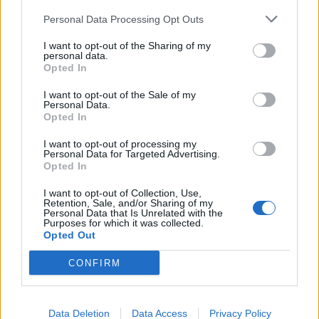
Nicola, 22 – P.IVA: 01153210875 – Cciaa Catania n.
Personal Data Processing Opt Outs
This information may also be disclosed by us to third parties
01153210875 – Quotidiano di Sicilia usufruisce dei
on the IAB’s List of Downstream Participants that may further
contributi di cui al D.lgs n. 70/2017
I want to opt-out of the Sharing of my
disclose it to other third parties.
personal data.
Opted In
I want to opt-out of the Sale of my
Personal Data.
Chi Siamo
Opted In
Fondazione Etica e Valori Marilù Tregua
Fondatore Carlo Alberto Tregua
Lavora con noi
I want to opt-out of processing my
Personal Data for Targeted Advertising.
Gerenza
Opted In
I want to opt-out of Collection, Use,
Retention, Sale, and/or Sharing of my
Personal Data that Is Unrelated with the
Purposes for which it was collected.
Opted Out
Scarica l’app
CONFIRM
Privacy Policy
Preferenze Privacy
Data Deletion
Data Access
Privacy Policy