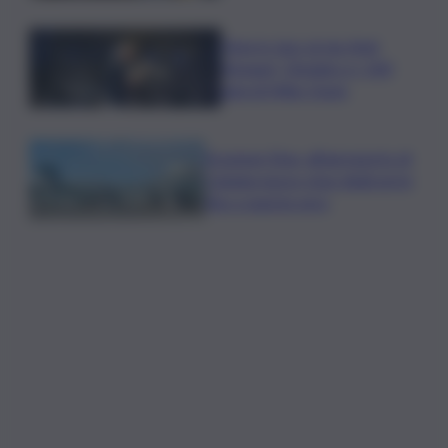
Time in Jazz al via: Amii
Stewart, Diodato e i 100
anni di Miles Davis
Eruzione Etna, all’aeroporto di
Catania nuovo stop degli arrivi
fino a questa sera