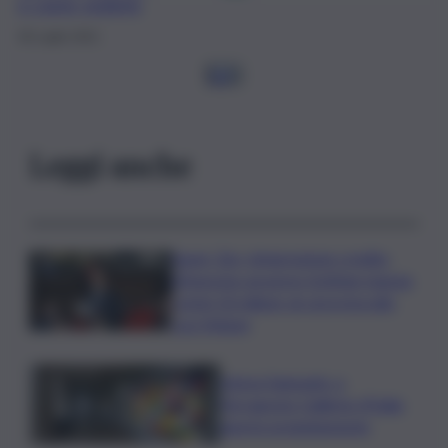
e come vederlo
30 Luglio 2021
1
2
3
Leggi anche
Super Zes, integrazione credito
d’imposta: governo Schifani stanzia
i primi 10 milioni: ok al protocollo
con Meloni
Intesa Sanpaolo: a
Ferragosto Gallerie d’Italia
aperte gratuitamente