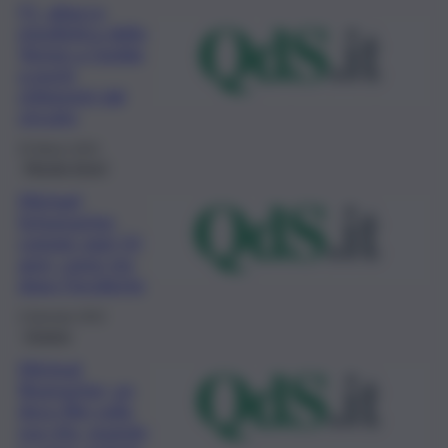
F1, attacco
missilistico dello
Yemen a Gedda
a pochi
chilometri dal
circuito
25 Marzo 2022
Mondo Sport
Michael
Schumacher
compie oggi 53
anni, come sta
dopo l’incidente
3 Gennaio 2022
Cinema
Micheal
Shumacher, un
docu-film sulla
sua vita, quando