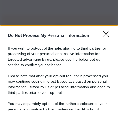
Do Not Process My Personal Information
Iscriviti alla nostra Newsletter
If you wish to opt-out of the sale, sharing to third parties, or
Iscriviti alla nostra newsletter per non perdere le ultime
processing of your personal or sensitive information for
novità
targeted advertising by us, please use the below opt-out
section to confirm your selection.
Iscriviti Ora
Please note that after your opt-out request is processed you
may continue seeing interest-based ads based on personal
information utilized by us or personal information disclosed to
third parties prior to your opt-out.
You may separately opt-out of the further disclosure of your
personal information by third parties on the IAB’s list of
© 2026 | Ediservice s.r.l. 95126 Catania – Via Principe
downstream participants.