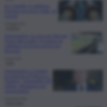
Aci Castello, il collettore
fognario ancora in stallo: gli
scenari
19 Maggio 2026
Inchiesta
Depurazione, la corsa per liberare
l’Isola dalle multe. A Catania un
collettore di 25 km pronto ma
bloccato
9 Aprile 2026
Sicilia
Depurazione a Catania,
la proposta di Fatuzzo a
Trantino: “Disponibili 120
milioni, stipuliamo una
convenzione”
15 Gennaio 2026
Primo piano