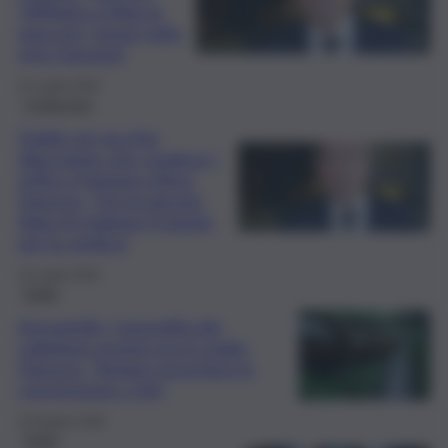
“Affidata a Sidra la
gara per i lavori nella
rete fognaria”
25 Luglio 2026
L’intervista
Dubbi sul vecchio
allacciante che conduce i
reflui a Pantano d’Arci.
Fatuzzo: “Ho incaricato
Sidra di redigere il bando
per la verifica”
23 Luglio 2026
Sicilia
Acicastello, l’assurdità del
collettore pronto ma in stallo.
Fatuzzo: “Sindaci revochino la
convenzione a Sie”
19 Giugno 2026
Sicilia