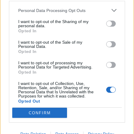
Nicola, 22 – P.IVA: 01153210875 – Cciaa Catania n.
Personal Data Processing Opt Outs
This information may also be disclosed by us to third parties
01153210875 – Quotidiano di Sicilia usufruisce dei
on the IAB’s List of Downstream Participants that may further
contributi di cui al D.lgs n. 70/2017
I want to opt-out of the Sharing of my
disclose it to other third parties.
personal data.
Opted In
I want to opt-out of the Sale of my
Personal Data.
Chi Siamo
Opted In
Fondazione Etica e Valori Marilù Tregua
Fondatore Carlo Alberto Tregua
Lavora con noi
I want to opt-out of processing my
Personal Data for Targeted Advertising.
Gerenza
Opted In
I want to opt-out of Collection, Use,
Retention, Sale, and/or Sharing of my
Personal Data that Is Unrelated with the
Purposes for which it was collected.
Opted Out
Scarica l’app
CONFIRM
Privacy Policy
Preferenze Privacy