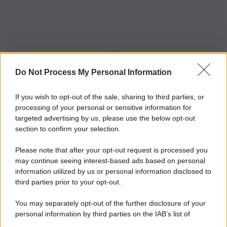
Do Not Process My Personal Information
Iscriviti alla nostra Newsletter
If you wish to opt-out of the sale, sharing to third parties, or
Iscriviti alla nostra newsletter per non perdere le ultime
processing of your personal or sensitive information for
novità
targeted advertising by us, please use the below opt-out
section to confirm your selection.
Iscriviti Ora
Please note that after your opt-out request is processed you
may continue seeing interest-based ads based on personal
information utilized by us or personal information disclosed to
third parties prior to your opt-out.
You may separately opt-out of the further disclosure of your
personal information by third parties on the IAB’s list of
© 2026 | Ediservice s.r.l. 95126 Catania – Via Principe
downstream participants.