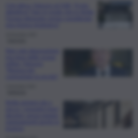
Crisi idrica, Fatuzzo al QdS: “Il mio
obiettivo? Fare in modo che in Sicilia
l’acqua depurata venga considerata
una risorsa strategica”
18 Dicembre 2025
Intervista
Non solo depurazione,
ma riuso delle acque
reflue. Fatuzzo:
“Risorsa per
contrastare la siccità”
1 Novembre 2024
Ambiente
Sicilia sempre più a
secco, i prossimi mesi
decisivi: senza piogge
razionamenti anche in
inverno