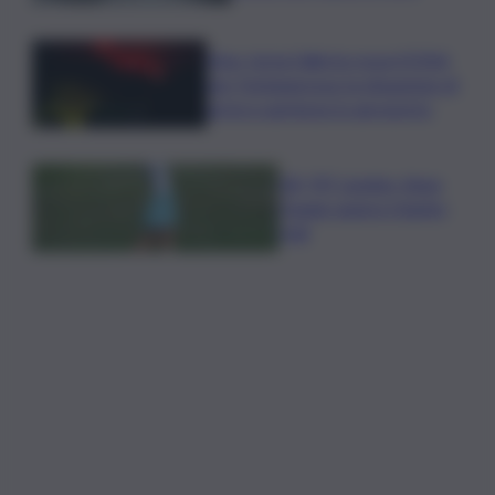
Etna, torna l’allerta rossa VONA
per Fontanarossa: la situazione di
arrivi e partenze in aeroporto
Glf, PIF London, Anna
Huang supera Charley
Hull