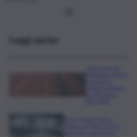
25 Settembre 2024
1
2
Leggi anche
Lutto nel mondo
dell’atletica: addio a
Livio Berruti,
campione olimpico
dei 200 metri a
Roma 1960
Racket, droga e furti: a
Palermo gli “affari” di Cosa
nostra non vanno in ferie