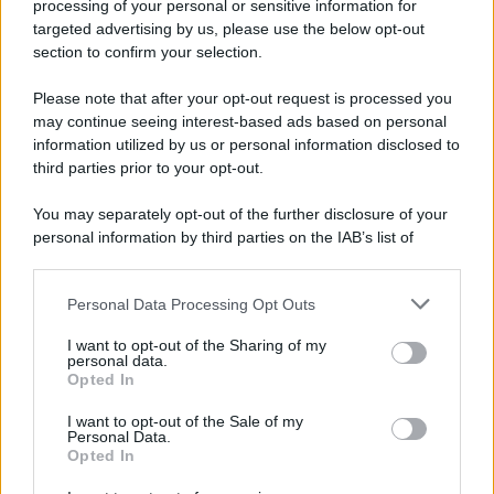
Iscriviti alla nostra newsletter per non perdere le ultime
processing of your personal or sensitive information for
novità
targeted advertising by us, please use the below opt-out
section to confirm your selection.
Iscriviti Ora
Please note that after your opt-out request is processed you
may continue seeing interest-based ads based on personal
information utilized by us or personal information disclosed to
third parties prior to your opt-out.
You may separately opt-out of the further disclosure of your
personal information by third parties on the IAB’s list of
© 2026 | Ediservice s.r.l. 95126 Catania – Via Principe
downstream participants.
Nicola, 22 – P.IVA: 01153210875 – Cciaa Catania n.
Personal Data Processing Opt Outs
This information may also be disclosed by us to third parties
01153210875 – Quotidiano di Sicilia usufruisce dei
on the IAB’s List of Downstream Participants that may further
contributi di cui al D.lgs n. 70/2017
I want to opt-out of the Sharing of my
disclose it to other third parties.
personal data.
Opted In
I want to opt-out of the Sale of my
Personal Data.
Chi Siamo
Opted In
Fondazione Etica e Valori Marilù Tregua
Fondatore Carlo Alberto Tregua