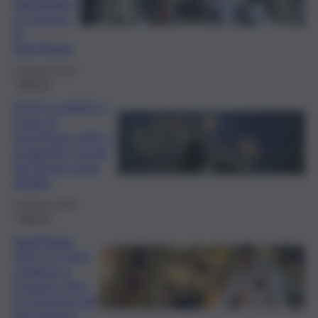
Sangiuliano
e il rientro
di
Sant’Agata
6 Febbraio 2025
QdS Tv
FOTO e VIDEO |
Festa di
Sant’Agata 2025, i
suggestivi fuochi
del Borgo quasi
all’alba
6 Febbraio 2025
QdS Tv
Sant’Agata
2025, la festa
continua a
Catania: rivivi
le emozioni del
giro interno