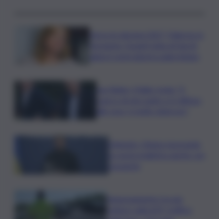
Verso le elezioni 2027, Palermo in
fermento: l’avanti tutta di Varchi
agita il centrodestra palermitano
Joe Biden, il figlio rivela: “Il
cancro di mio padre si è diffuso
alle ossa, è molto doloroso”
Zelensky: Stiamo lavorando
su nostra balistica anche con
Leonardo
Tamponamento tra più
vetture sulla A29, traffico