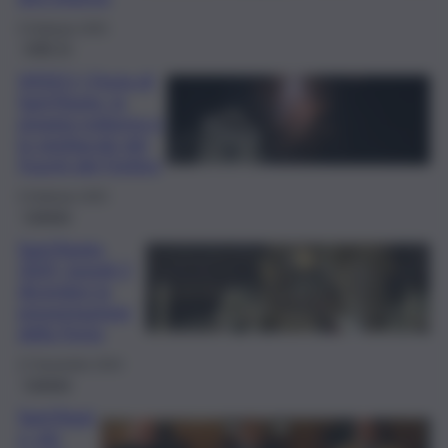
5 Febbraio 2025
QdS Tv
VIDEO | Festa di
Sant’Agata, la
pioggia notturna e
lo spettacolo dei
Fuochi del Fortino
5 Febbraio 2025
Catania
Sant’Agata
2025, lunedì 2
dicembre la
presentazione
della Festa
27 Novembre 2024
Catania
Sant’Agat
a, più