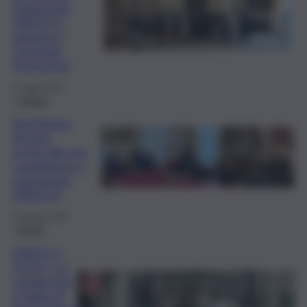
Patrimonio
UNESCO:
istituito il
Comitato
Promotore
2 Luglio 2025
Catania
Sant’Agata,
firmato
protocollo per
candidatura a
patrimonio
UNESCO
6 Giugno 2025
Eventi
VIDEO e
FOTO | La
spettacolar
e Salita di