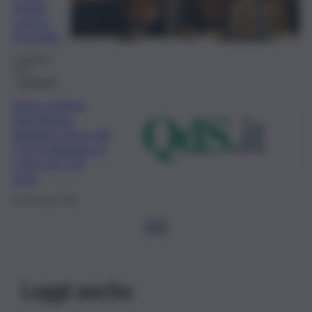
regole
contro
l’inciviltà
1 Febbraio
2024
Trasporti
Amts celebra
Sant’Agata:
biglietto unico dal
3 al 6 febbraio al
costo di 2,50
euro
30 Gennaio 2024
1
2
Leggi anche