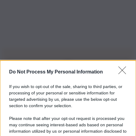
Do Not Process My Personal Information
Iscriviti alla nostra Newsletter
If you wish to opt-out of the sale, sharing to third parties, or
Iscriviti alla nostra newsletter per non perdere le ultime
processing of your personal or sensitive information for
novità
targeted advertising by us, please use the below opt-out
section to confirm your selection.
Iscriviti Ora
Please note that after your opt-out request is processed you
may continue seeing interest-based ads based on personal
information utilized by us or personal information disclosed to