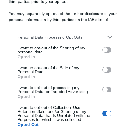
third parties prior to your opt-out.
You may separately opt-out of the further disclosure of your
personal information by third parties on the IAB’s list of
© 2026 | Ediservice s.r.l. 95126 Catania – Via Principe
downstream participants.
Nicola, 22 – P.IVA: 01153210875 – Cciaa Catania n.
Personal Data Processing Opt Outs
This information may also be disclosed by us to third parties
01153210875 – Quotidiano di Sicilia usufruisce dei
on the IAB’s List of Downstream Participants that may further
contributi di cui al D.lgs n. 70/2017
I want to opt-out of the Sharing of my
disclose it to other third parties.
personal data.
Opted In
I want to opt-out of the Sale of my
Personal Data.
Chi Siamo
Opted In
Fondazione Etica e Valori Marilù Tregua
Fondatore Carlo Alberto Tregua
Lavora con noi
I want to opt-out of processing my
Personal Data for Targeted Advertising.
Gerenza
Opted In
I want to opt-out of Collection, Use,
Retention, Sale, and/or Sharing of my
Personal Data that Is Unrelated with the
Purposes for which it was collected.
Opted Out
Scarica l’app