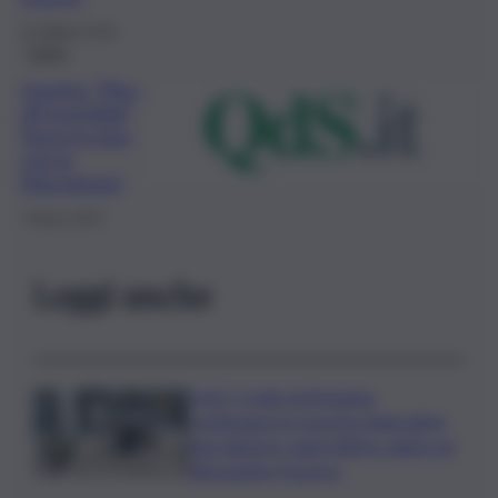
10 Ottobre 2023
Calcio
Gravina “Play-
off mondiali?
Temo la gara
con la
Macedonia”
7 Marzo 2022
Leggi anche
LIVE | Crollo di Pistunina,
continuano le ricerche degli ultimi
due dispersi: oggi l’ultimo saluto ad
Alessandra Frazzica