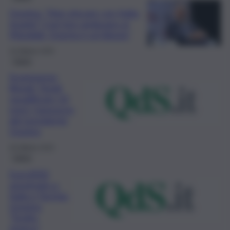
Gravina: “Non giocare con Italia-
Israele? Così loro andavano ai
Mondiali. Questa è un’idiozia”
16 Ottobre 2025
Calcio
Scommesse
illegali, Tonali
squalificato 10
mesi: l’annuncio
del presidente
Gravina
26 Ottobre 2023
Calcio
Euro2032
assegnato a
Italia e Turchia,
Gravina:
“Svolta
storica”