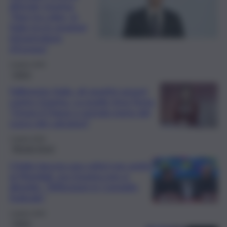
difende Gravina:
“Non ha colpe, in
Italia tra le peggiori
infrastrutture
d’Europa”
2 Aprile 2026
Calcio
Fallimento Italia, gli sportivi azzurri
contro Gravina. La pugile Irma Testa:
“Onoro il Paese e prendo meno del
cuoco dei calciatori”
1 Aprile 2026
Mondo Sport
L’Italia (ancora una volta) non andrà
ai Mondiali, ma Gravina non si
dimette: “Riflessioni in Consiglio
federale”
1 Aprile 2026
Calcio