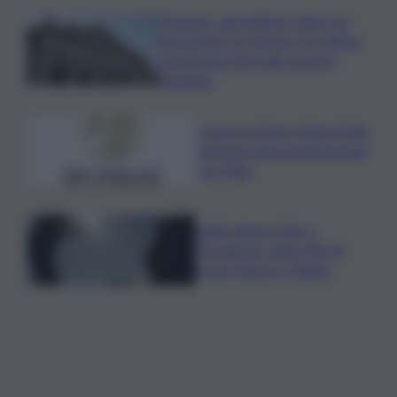
Messina, oggi l’ultimo saluto ad
Alessandra: la 21enne è la vittima
più giovane del crollo al rione
Pistunina
Consorzio Pinot Grigio Delle
Venezie rinnova partnership
con Fidal
Caldo almeno fino a
Ferragosto: attesi 38-39
gradi a Roma e Milano