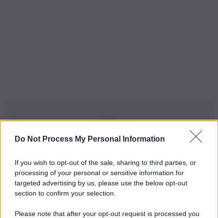
Do Not Process My Personal Information
Iscriviti alla nostra Newsletter
If you wish to opt-out of the sale, sharing to third parties, or
Iscriviti alla nostra newsletter per non perdere le ultime
processing of your personal or sensitive information for
novità
targeted advertising by us, please use the below opt-out
section to confirm your selection.
Iscriviti Ora
Please note that after your opt-out request is processed you