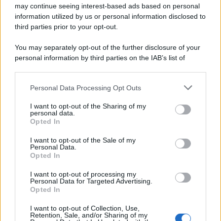
may continue seeing interest-based ads based on personal
information utilized by us or personal information disclosed to
third parties prior to your opt-out.
You may separately opt-out of the further disclosure of your
personal information by third parties on the IAB’s list of
© 2026 | Ediservice s.r.l. 95126 Catania – Via Principe
downstream participants.
Nicola, 22 – P.IVA: 01153210875 – Cciaa Catania n.
Personal Data Processing Opt Outs
This information may also be disclosed by us to third parties
01153210875 – Quotidiano di Sicilia usufruisce dei
on the IAB’s List of Downstream Participants that may further
contributi di cui al D.lgs n. 70/2017
I want to opt-out of the Sharing of my
disclose it to other third parties.
personal data.
Opted In
I want to opt-out of the Sale of my
Personal Data.
Chi Siamo
Opted In
Fondazione Etica e Valori Marilù Tregua
Fondatore Carlo Alberto Tregua
Lavora con noi
I want to opt-out of processing my
Personal Data for Targeted Advertising.
Gerenza
Opted In
I want to opt-out of Collection, Use,
Retention, Sale, and/or Sharing of my