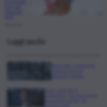
la medaglia
d’oro alle
Olimpiadi
2024
3 Agosto 2024
Leggi anche
Bitdefender: popolarità de
L’Odissea usata per
diffondere malware
Covid, ‘Conte-day’ in
commissione: “non sono un eroe
ma un uomo corretto, non
troverete nulla”