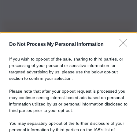
Do Not Process My Personal Information
Iscriviti alla nostra Newsletter
If you wish to opt-out of the sale, sharing to third parties, or
Iscriviti alla nostra newsletter per non perdere le ultime
processing of your personal or sensitive information for
novità
targeted advertising by us, please use the below opt-out
section to confirm your selection.
Iscriviti Ora
Please note that after your opt-out request is processed you
may continue seeing interest-based ads based on personal
information utilized by us or personal information disclosed to
third parties prior to your opt-out.
You may separately opt-out of the further disclosure of your
personal information by third parties on the IAB’s list of
© 2026 | Ediservice s.r.l. 95126 Catania – Via Principe
downstream participants.