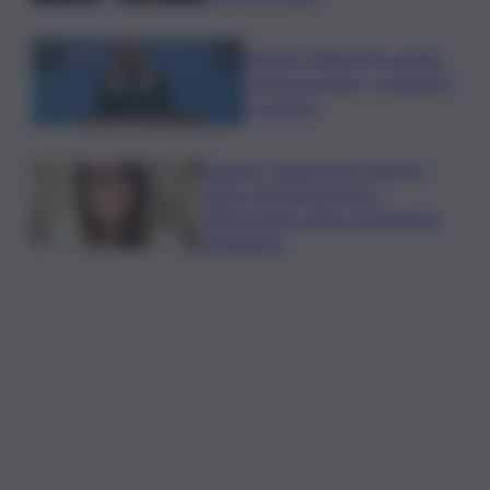
Guccini, Meloni: l’ho amato
e mi ha formato, continuerò
a cantarlo
Palermo, l’operazione Varchi è
anche nel Sottogoverno:
D’Alessandro nella commissione
Urbanistica