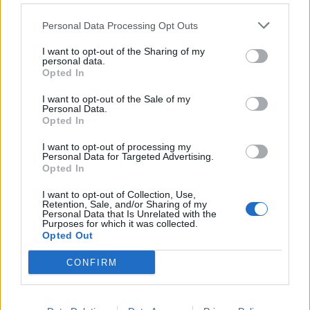
Nicola, 22 – P.IVA: 01153210875 – Cciaa Catania n.
Personal Data Processing Opt Outs
This information may also be disclosed by us to third parties
01153210875 – Quotidiano di Sicilia usufruisce dei
on the IAB’s List of Downstream Participants that may further
contributi di cui al D.lgs n. 70/2017
I want to opt-out of the Sharing of my
disclose it to other third parties.
personal data.
Opted In
I want to opt-out of the Sale of my
Personal Data.
Chi Siamo
Opted In
Fondazione Etica e Valori Marilù Tregua
Fondatore Carlo Alberto Tregua
Lavora con noi
I want to opt-out of processing my
Personal Data for Targeted Advertising.
Gerenza
Opted In
I want to opt-out of Collection, Use,
Retention, Sale, and/or Sharing of my
Personal Data that Is Unrelated with the
Purposes for which it was collected.
Opted Out
Scarica l’app
CONFIRM
Privacy Policy
Preferenze Privacy