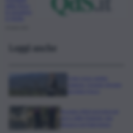
della Terra,
le iniziative
in Sicilia
20 Aprile 2022
Leggi anche
Il vino rosso cambia
stagione, Grassini: d’estate
servitelo fresco
Bruciano rifiuti pericolosi nel
parco delle Madonie, due
denunce nel Palermitano