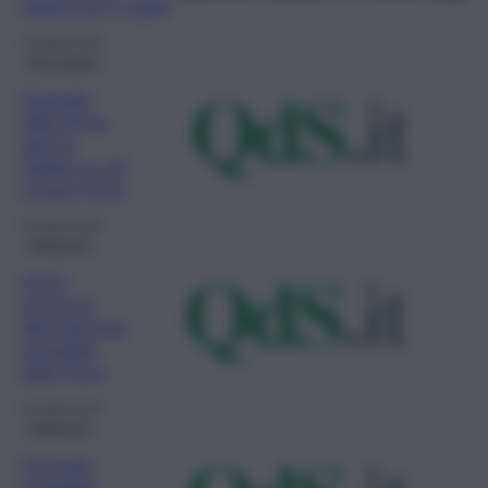
mirino per il 2024
22 Aprile 2024
Agricoltura
Giornata
della Terra:
oltre 6
italiani su 10
curano l’orto
22 Aprile 2023
Ambiente
UniCt
presente
alla Giornata
mondiale
della Terra
22 Aprile 2022
Ambiente
Giornata
mondiale