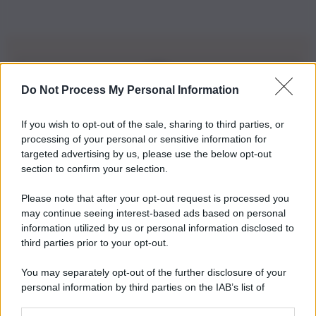
Do Not Process My Personal Information
Iscriviti alla nostra Newsletter
If you wish to opt-out of the sale, sharing to third parties, or
Iscriviti alla nostra newsletter per non perdere le ultime
processing of your personal or sensitive information for
novità
targeted advertising by us, please use the below opt-out
section to confirm your selection.
Iscriviti Ora
Please note that after your opt-out request is processed you
may continue seeing interest-based ads based on personal
information utilized by us or personal information disclosed to
third parties prior to your opt-out.
You may separately opt-out of the further disclosure of your
personal information by third parties on the IAB’s list of
© 2026 | Ediservice s.r.l. 95126 Catania – Via Principe
downstream participants.
Nicola, 22 – P.IVA: 01153210875 – Cciaa Catania n.