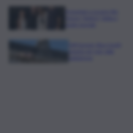
Presentato a Locarno film
Totorici “Ketticé”, Bellucci
ospite speciale
Tuffi Europei, Elisa Cosetti
argento nel ‘volo’ dalla
piattaforma