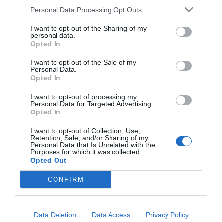
Personal Data Processing Opt Outs
This information may also be disclosed by us to third parties
01153210875 – Quotidiano di Sicilia usufruisce dei
on the IAB’s List of Downstream Participants that may further
contributi di cui al D.lgs n. 70/2017
I want to opt-out of the Sharing of my
disclose it to other third parties.
personal data.
Opted In
I want to opt-out of the Sale of my
Personal Data.
Chi Siamo
Opted In
Fondazione Etica e Valori Marilù Tregua
Fondatore Carlo Alberto Tregua
Lavora con noi
I want to opt-out of processing my
Personal Data for Targeted Advertising.
Gerenza
Opted In
I want to opt-out of Collection, Use,
Retention, Sale, and/or Sharing of my
Personal Data that Is Unrelated with the
Purposes for which it was collected.
Opted Out
Scarica l’app
CONFIRM
Privacy Policy
Preferenze Privacy
Data Deletion
Data Access
Privacy Policy