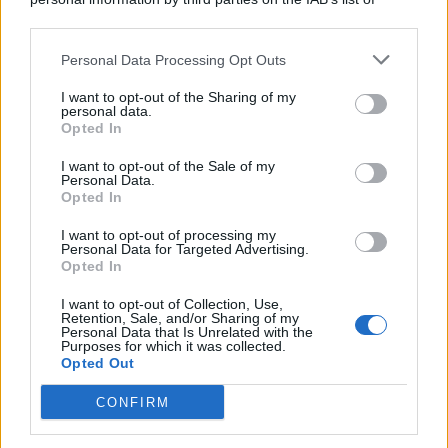
© 2026 | Ediservice s.r.l. 95126 Catania – Via Principe
downstream participants.
Nicola, 22 – P.IVA: 01153210875 – Cciaa Catania n.
Personal Data Processing Opt Outs
This information may also be disclosed by us to third parties
01153210875 – Quotidiano di Sicilia usufruisce dei
on the IAB’s List of Downstream Participants that may further
contributi di cui al D.lgs n. 70/2017
I want to opt-out of the Sharing of my
disclose it to other third parties.
personal data.
Opted In
I want to opt-out of the Sale of my
Personal Data.
Chi Siamo
Opted In
Fondazione Etica e Valori Marilù Tregua
Fondatore Carlo Alberto Tregua
Lavora con noi
I want to opt-out of processing my
Personal Data for Targeted Advertising.
Gerenza
Opted In
I want to opt-out of Collection, Use,
Retention, Sale, and/or Sharing of my
Personal Data that Is Unrelated with the
Purposes for which it was collected.
Opted Out
Scarica l’app
CONFIRM
Privacy Policy
Preferenze Privacy