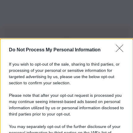
Do Not Process My Personal Information
Iscriviti alla nostra Newsletter
If you wish to opt-out of the sale, sharing to third parties, or
Iscriviti alla nostra newsletter per non perdere le ultime
processing of your personal or sensitive information for
novità
targeted advertising by us, please use the below opt-out
section to confirm your selection.
Iscriviti Ora
Please note that after your opt-out request is processed you
may continue seeing interest-based ads based on personal
information utilized by us or personal information disclosed to
third parties prior to your opt-out.
You may separately opt-out of the further disclosure of your
personal information by third parties on the IAB’s list of