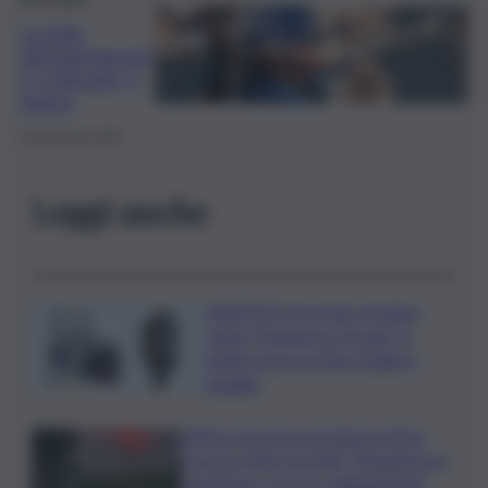
La lotta
all’inquinament
o “culturale” è
donna
20 Gennaio 2024
Leggi anche
ASSIPOD porta per la prima
volta “Podcast in Circolo” in
Sicilia: focus su Pino Puglisi e
legalità
L’Etna e la nuova eruzione estiva.
Corsaro (Ingv) al QdS: “Situazione in
evoluzione, nessun collegamento