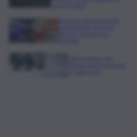
con lo Stromboli”
Sorpreso a innescare incendi
nell’Agrigentino, arrestato
86enne: il piromane è ai
domiciliari
Caldo in leggero calo:
domani e domenica 19 città
in “bollino rosso”