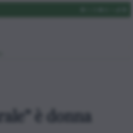
eo
rale” è donna