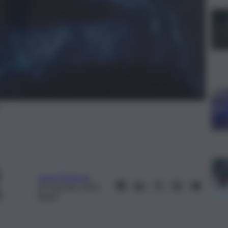
Ivana Zimbone
20 Gennaio 2024,
06:00