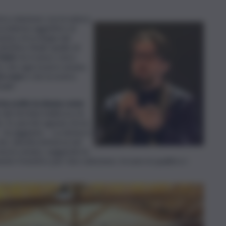
tra relazione con la natura,
un problema oggettivo di
rlare di ecologia del
ettivo finale quello di
 temi
. Se il senso civico
 che ogni essere umano,
le cose
e che la nostra
ale”.
ha scelto la donna come
 del termine bellezza, ho
to. Sì, perché ognuno di noi
– ha aggiunto -. La donna è
he, talvolta immersa nel
nconscio umano, suggendo la
te frenetico per fare selezione, trovare la qualità e i