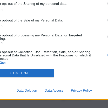
o opt-out of the Sharing of my personal data.
In
o opt-out of the Sale of my Personal Data.
In
to opt-out of processing my Personal Data for Targeted
la Cultura, la
mostra fotografica “Acqua e Donna – Aqua
ing.
imediale che dal 2007
unisce arte e sostenibilità
.
In
n tutto il mondo – come il giapponese Ryuichi Sakamoto e
riconoscimenti internazionali, torna nella sua Sicilia a
o opt-out of Collection, Use, Retention, Sale, and/or Sharing
ersonal Data that Is Unrelated with the Purposes for which it
lected.
Out
ata da Miliza Rodic è un corpus di
20 opere scattate nel
Eolie
, e realizzate con la tecnica innovativa dell’ultragloss.
al 31 gennaio, rappresentano lo stretto connubio tra donna
CONFIRM
rare vita, cambiare forma, esprimere forza attraverso la
Data Deletion
Data Access
Privacy Policy
essario fermarsi e parlare ai