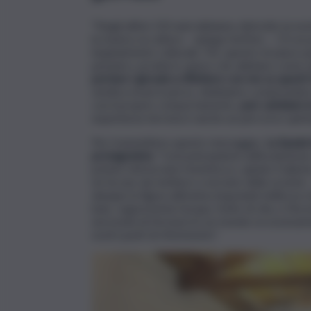
“Negli ultimi 150 anni abbiamo distrutto la nos
la musica, la cultura – spiega l’artista –. C’è 
inquinamento culturale. Per questo mi piace pa
pensiero, produrre opere che abbiano come obi
portare i giovani a riflettere con me su questi
sembra essersi perso, dobbiamo comprendere
con il proprio comportamento,
può cambiare 
esperienza terrena è anche un percorso spiritu
Per trasmettere questo messaggio,
La Spada 
protagonista
. “Concentrandomi sull’evoluzione
potuto rintracciare l’estetica e, quindi, il talen
ne ha uno da mettere a servizio della società 
dunque la figura altissima di grande bellezza c
buio, rappresenta l’acqua, fonte di vita, e l’i
necessità di fermarsi in un mondo eccessivamen
nostri punti di riferimento”.