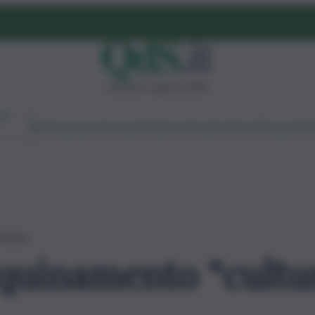
venerdì 7 agosto 2026
Ambiente
Lavoro
Economia
Politica
Cultura
Dai Mercati
Podcast
Vid
è donna
inquinamento “cultu