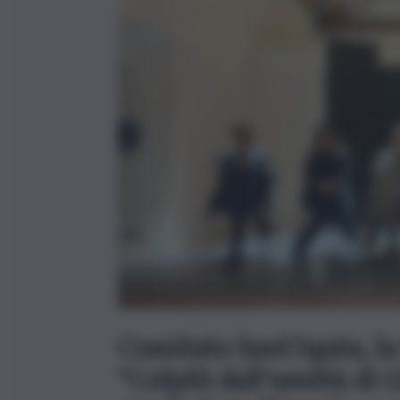
Comitato Sant’Agata, la
“Colpiti dall’umiltà di