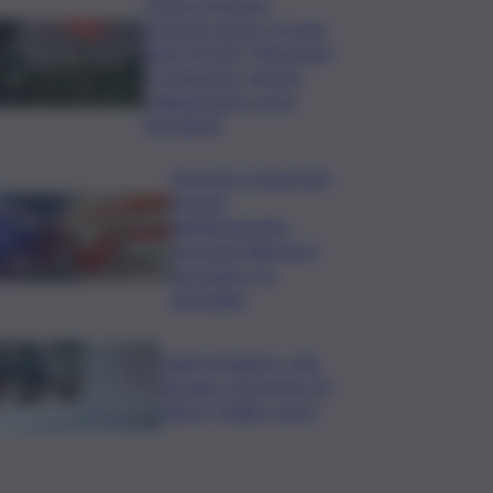
L’Etna e la nuova
eruzione estiva. Corsaro
(Ingv) al QdS: “Situazione
in evoluzione, nessun
collegamento con lo
Stromboli”
Sorpreso a innescare
incendi
nell’Agrigentino,
arrestato 86enne: il
piromane è ai
domiciliari
Caldo in leggero calo:
domani e domenica 19
città in “bollino rosso”