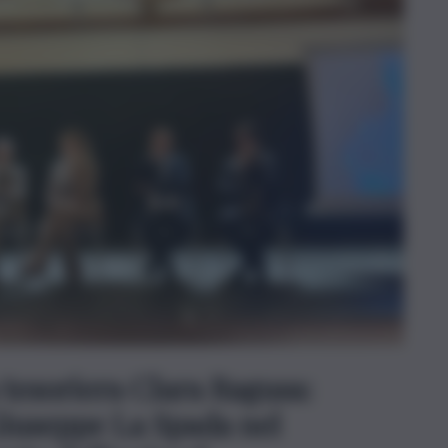
 tesoriera Clara Ragusa:
 Giuseppe La Spada nel