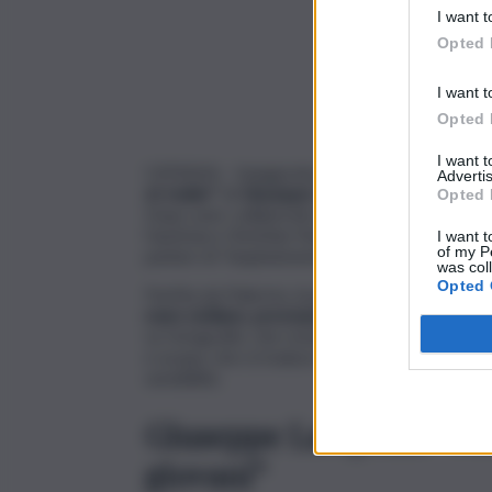
I want t
Opted 
I want t
Opted 
I want 
CATANIA – Inaugurata a Catania, al Palazzo del
Advertis
et mulier”
di
Giuseppe La Spada
, artista mult
Opted 
Dopo aver collaborato con artisti di rilievo i
l’austriaco Christian Fennesz – e aver ricevuto 
I want t
of my P
parlare di “inquinamento culturale”.
was col
Opted 
Partita da Palermo, la personale catanese cur
mare siciliano, precisamente davanti alle isole 
Le fotografie, che resteranno a Catania fino 
e acqua, che si traduce nella capacità di gene
sensibilità.
Giuseppe La Spada: “Nec
giovani”