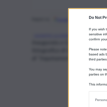
Do Not Pr
Google
Discover
Fonti 
Seguici su
If you wish 
sensitive in
GIUSEPPE LA SPADA
confirm your
Inaugurata a Catania “Acqua e
fotografica di Giuseppe La Spad
Please note
based ads b
di “inquinamento culturale”
third parties
You may sepa
parties on t
This informa
Participants
Persona