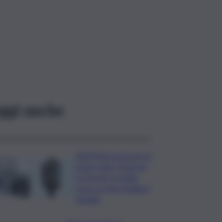
ggi anche
ASSIPOD porta per la
prima volta “Podcast
in Circolo” in Sicilia:
focus su Pino Puglisi e
legalità