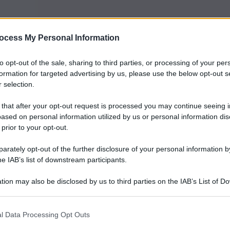
ocess My Personal Information
preferite
to opt-out of the sale, sharing to third parties, or processing of your per
formation for targeted advertising by us, please use the below opt-out s
 selection.
 Donna – Aqua et mulier”, mostra
a che torna nella sua Sicilia a parlare
 that after your opt-out request is processed you may continue seeing i
ased on personal information utilized by us or personal information dis
 prior to your opt-out.
rately opt-out of the further disclosure of your personal information by
he IAB’s list of downstream participants.
tion may also be disclosed by us to third parties on the IAB’s List of 
 that may further disclose it to other third parties.
l Data Processing Opt Outs