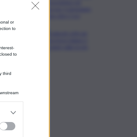
di precipitare nel
burrone, il salvataggio
dopo oltre 2 ore
sonal or
ection to
Coldiretti: 60% del
territorio italiano è
colpito dalla siccità
nterest-
closed to
 third
Downstream