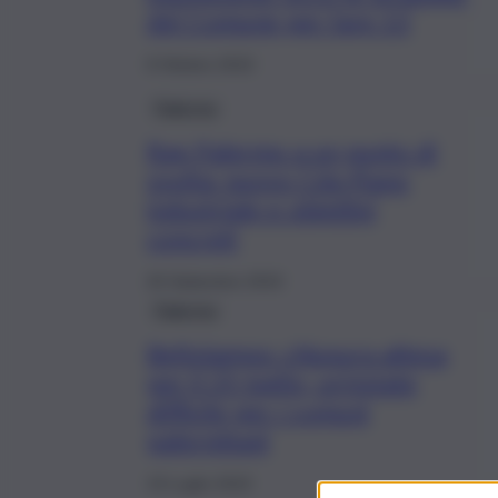
del Comune per fare 13
8 Ottobre 2019
Palermo
Rap Palermo a un punto di
svolta: nuovo Cda Piano
industriale e obiettivi
concreti
26 Settembre 2019
Palermo
Bellolampo: chiusura attesa
per il 25 luglio, un’estate
difficile per i comuni
palermitani
19 Luglio 2019