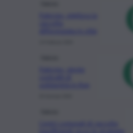
Palermo
Palermo, migliora la
raccolta
differenziata in città
13 Febbraio 2020
Palermo
Palermo, niente
contratti di
solidarietà in Rap
25 Gennaio 2020
Palermo
Centri comunali di raccolta
insufficienti: ecco le strategie