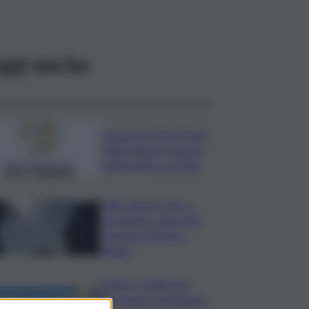
ggi anche
Consorzio Pinot Grigio
Delle Venezie rinnova
partnership con Fidal
Caldo almeno fino a
Ferragosto: attesi 38-
39 gradi a Roma e
Milano
Panico a Salina per
due turisti: rischiavano