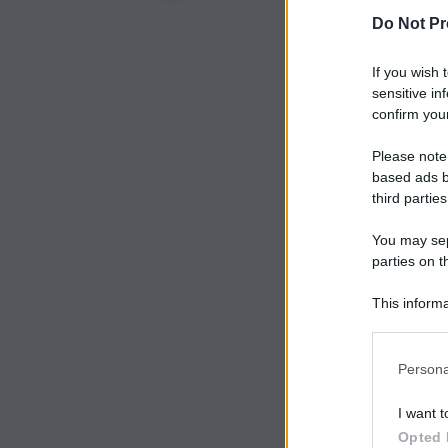
Do Not Pr
If you wish 
sensitive in
confirm your
Please note
based ads b
third parties
You may sepa
parties on t
This informa
Participants
Persona
I want t
Opted 