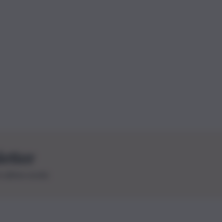
letter
le ultime novità