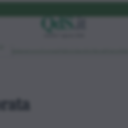
venerdì 7 agosto 2026
Ambiente
Lavoro
Economia
Politica
Cultura
Dai Mercati
Podcast
Vid
rata