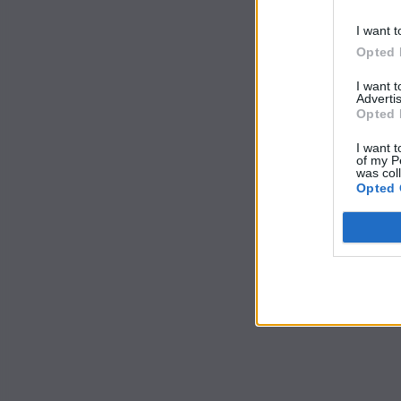
I want t
Opted 
I want 
Advertis
Opted 
I want t
of my P
was col
Opted 