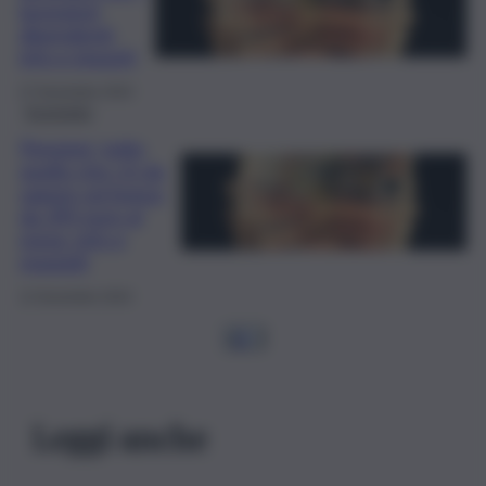
lavoratori
dipendenti:
info e importi
27 Novembre 2024
Economia
Pensioni, tutto
quello che c’è da
sapere sul bonus
da 295 euro al
mese: info e
requisiti
11 Novembre 2024
1
2
…
Leggi anche