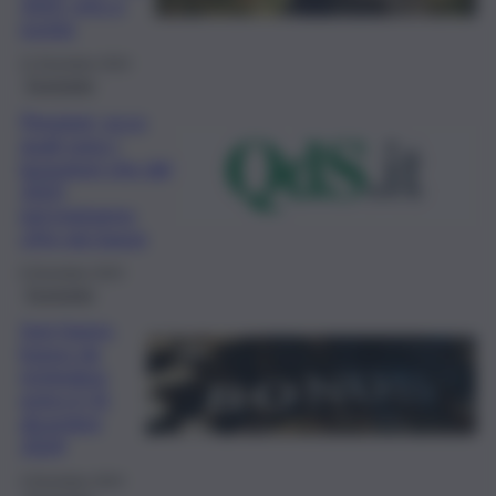
2025, info e
novità
11 Dicembre 2024
Economia
Pensioni, ecco
quali sono i
lavoratori che dal
2025
percepiranno
cifre più basse
6 Dicembre 2024
Economia
Isee basso,
bonus da
richiedere
entro il 31
dicembre
2024
4 Dicembre 2024