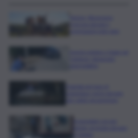
Turismo, Bluvacanze:
crescono giovani e
prenotazioni sotto data
Investe pedone e fugge nel
Catanese, denunciato
automobilista
Tragedia nel mare di
Lampedusa, morto giovane
sub colpito da gommone
A passeggio con una
pistola, arrestato giovane
a Catania