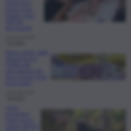
tutele ma il
lavoro resta
fragile: quasi
187mila
disoccupati
29 Dicembre 2025
Economia
Bonus single: dalle
detrazioni per
l’affitto alle
agevolazioni per
Tari e mutuo. Tutti
gli incentivi
3 Novembre 2025
Economia
Come
acquistare
l’auto con la
Legge 104 nel