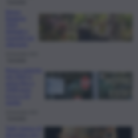
Economia
Bonus
Badante
2025,
dettagli e
requisiti per
ottenerlo
30 Novembre 2024
Economia
Bonus patente,
nel 2025 si
arriva fino a
2500 euro:
ecco a chi
spetta
29 Novembre 2024
Economia
Tutti i bonus di
dicembre per i