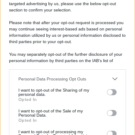
novità
targeted advertising by us, please use the below opt-out
section to confirm your selection.
Iscriviti Ora
Please note that after your opt-out request is processed you
may continue seeing interest-based ads based on personal
information utilized by us or personal information disclosed to
third parties prior to your opt-out.
You may separately opt-out of the further disclosure of your
personal information by third parties on the IAB’s list of
© 2026 | Ediservice s.r.l. 95126 Catania – Via Principe
downstream participants.
Nicola, 22 – P.IVA: 01153210875 – Cciaa Catania n.
Personal Data Processing Opt Outs
This information may also be disclosed by us to third parties
01153210875 – Quotidiano di Sicilia usufruisce dei
on the IAB’s List of Downstream Participants that may further
contributi di cui al D.lgs n. 70/2017
I want to opt-out of the Sharing of my
disclose it to other third parties.
personal data.
Opted In
I want to opt-out of the Sale of my
Personal Data.
Chi Siamo
Opted In
Fondazione Etica e Valori Marilù Tregua
Fondatore Carlo Alberto Tregua
Lavora con noi
I want to opt-out of processing my