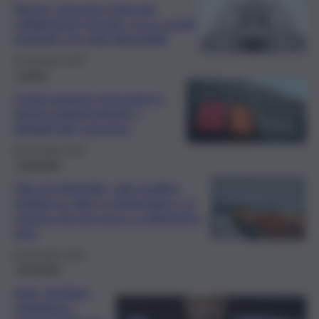
Nuovo concorso Istat per
collaboratori tecnici: ecco i posti,
requisiti e le sedi disponibili
31 Dicembre 2025
Lavoro
L’Istat assume ricercatori a
tempo indeterminato: i
dettagli del concorso
30 Dicembre 2025
Economia
Cibi ed etichette, solo quattro
siciliani su dieci si informano e si
compra ancora poco a chilometro
zero
26 Dicembre 2025
Economia
Istat, Schifani
sottolinea i