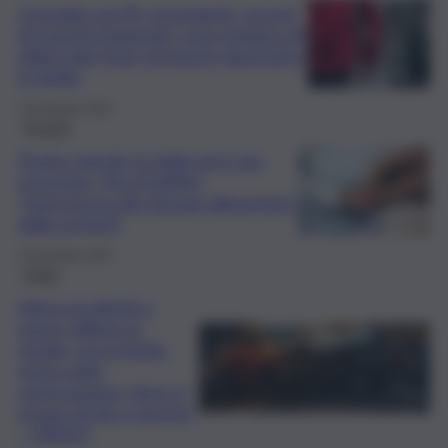
L’impatto sul Pil, irregolarità, record
di maschi impiegati: cosa rivelano gli
ultimi dati Istat sul lavoro domestico
in Sicilia
9 Dicembre 2025
Società
Poche nascite in Italia ed è sex
recession. Pira (UniMe):
“Insicurezza dei giovani alimentata
dalla società”
8 Dicembre 2025
Sicilia
Meno incidenti e
meno vittime in
strada, ma la Sicilia
resta sotto
osservazione: dove si
muore di più e perché
– VIDEO