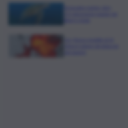
Tartarughe marine: oltre
115 deposizioni seguite dal
Wwf in Sicilia
Cnr: Nuovo modello di IA
stima il volume dei ghiacciai
del pianeta