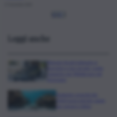
27 Novembre 2025
1
2
3
…
Leggi anche
Ritenute fiscali trattenute ai
lavoratori e non versate, scatta
sequestro da 700mila euro nel
Siracusano
Ambiente: granchio blu,
ENEA testa metodo rapido
per estrarre chitina