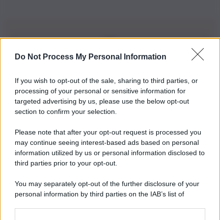
Do Not Process My Personal Information
Iscriviti alla nostra Newsletter
If you wish to opt-out of the sale, sharing to third parties, or
Iscriviti alla nostra newsletter per non perdere le ultime
processing of your personal or sensitive information for
novità
targeted advertising by us, please use the below opt-out
section to confirm your selection.
Iscriviti Ora
Please note that after your opt-out request is processed you
may continue seeing interest-based ads based on personal
information utilized by us or personal information disclosed to
third parties prior to your opt-out.
You may separately opt-out of the further disclosure of your
personal information by third parties on the IAB’s list of
© 2026 | Ediservice s.r.l. 95126 Catania – Via Principe
downstream participants.
Nicola, 22 – P.IVA: 01153210875 – Cciaa Catania n.