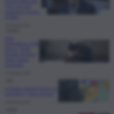
numeri dell’Isola:
“Una crescita
maggiore al resto
d’Italia”
23 Dicembre 2025
Cronaca
Rete
antiviolenza sulle
donne, Sicilia
grande assente
nella mappa
nazionale
14 Dicembre 2025
Libri
In Sicilia si legge meno tra
caro libri e “poco tempo”
10 Dicembre 2025
Lavoro