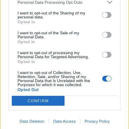
Personal Data Processing Opt Outs
This information may also be disclosed by us to third parties
01153210875 – Quotidiano di Sicilia usufruisce dei
on the IAB’s List of Downstream Participants that may further
contributi di cui al D.lgs n. 70/2017
I want to opt-out of the Sharing of my
disclose it to other third parties.
personal data.
Opted In
I want to opt-out of the Sale of my
Personal Data.
Chi Siamo
Opted In
Fondazione Etica e Valori Marilù Tregua
Fondatore Carlo Alberto Tregua
Lavora con noi
I want to opt-out of processing my
Personal Data for Targeted Advertising.
Gerenza
Opted In
I want to opt-out of Collection, Use,
Retention, Sale, and/or Sharing of my
Personal Data that Is Unrelated with the
Purposes for which it was collected.
Opted Out
Scarica l’app
CONFIRM
Privacy Policy
Preferenze Privacy
Data Deletion
Data Access
Privacy Policy