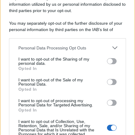
information utilized by us or personal information disclosed to
third parties prior to your opt-out.
You may separately opt-out of the further disclosure of your
personal information by third parties on the IAB’s list of
© 2026 | Ediservice s.r.l. 95126 Catania – Via Principe
downstream participants.
Nicola, 22 – P.IVA: 01153210875 – Cciaa Catania n.
Personal Data Processing Opt Outs
This information may also be disclosed by us to third parties
01153210875 – Quotidiano di Sicilia usufruisce dei
on the IAB’s List of Downstream Participants that may further
contributi di cui al D.lgs n. 70/2017
I want to opt-out of the Sharing of my
disclose it to other third parties.
personal data.
Opted In
I want to opt-out of the Sale of my
Personal Data.
Chi Siamo
Opted In
Fondazione Etica e Valori Marilù Tregua
Fondatore Carlo Alberto Tregua
Lavora con noi
I want to opt-out of processing my
Personal Data for Targeted Advertising.
Gerenza
Opted In
I want to opt-out of Collection, Use,
Retention, Sale, and/or Sharing of my
Personal Data that Is Unrelated with the
Purposes for which it was collected.