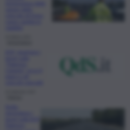
temporanea delle
rampe dello
svincolo di Enna:
come cambia la
viabilità
29 Ottobre 2025
Infrastrutture
A19, ripartono i
lavori sulla
“Palermo-
Catania”: ecco il
piano e gli
svincoli coinvolti
29 Settembre 2025
Palermo
Sicilia,
riprendono i
lavori sulla A19
Palermo-