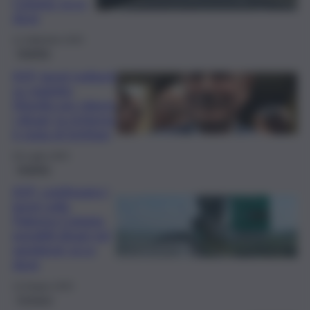
Catania: ecco
dove
11 Settembre 2025
Viabilità
A19, lavori notturni
su viadotto
Morello per ridurre
i disagi: la richiesta
è stata di Schifani
20 Luglio 2025
Viabilità
A19, continuano i
lavori sulla
Palermo-Catania,
possibili disagi nel
weekend: ecco
dove
13 Giugno 2025
Cronaca