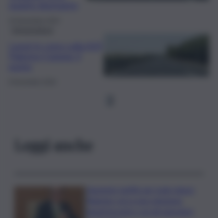
quanto dureranno
16 Novembre 2024
Infrastrutture
Lavori in corso sulla A19
Palermo-Catania: il
punto
8 Novembre 2024
1
Leggi anche
Aumento tariffe per isole minori,
Regione cerca una soluzione:
lunedì incontro con gli operatori