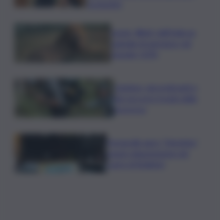
economici
Leone, Wwf: dall’India un
segnale di speranza, nel
Gurajat +32%
Outdoor, più praticanti e
più soccorsi: il nodo della
sicurezza
Fornacelle apre “Vinoteka”
spazio degustazione nel
cuore di Bolgheri