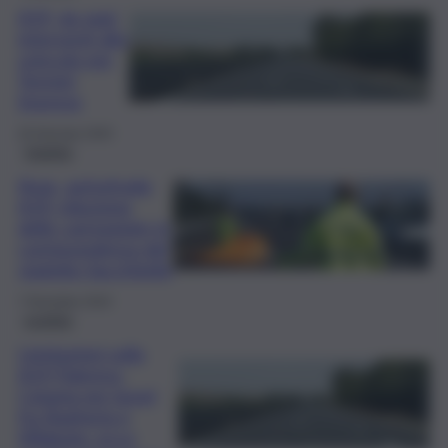
A19, da oggi
interventi allo
svincolo per
Termini
Imerese
20 Gennaio 2025
Viabilità
Anas, autostrada
A19: riduzione
delle carreggiate in
corrispondenza del
viadotto Sacchitello
7 Dicembre 2024
mobilità
Limitazioni sulla
A19 Palermo-
Catania per lavori
fra Bagheria e
Villabate: ecco