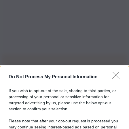
Do Not Process My Personal Information
Iscriviti alla nostra Newsletter
If you wish to opt-out of the sale, sharing to third parties, or
Iscriviti alla nostra newsletter per non perdere le ultime
processing of your personal or sensitive information for
novità
targeted advertising by us, please use the below opt-out
section to confirm your selection.
Iscriviti Ora
Please note that after your opt-out request is processed you
may continue seeing interest-based ads based on personal