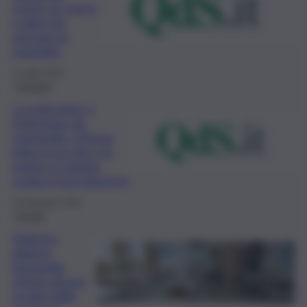
morto un uomo
e altre tre
persone in
ospedale
3 Luglio 2025
Cronaca
La polmonite e
l’infezione da
Legionella, 37enne
lotta tra la vita e la
morte a Catania:
scatta il tracciamento
16 Dicembre 2024
Scuola
Palermo,
allarme
legionella:
chiuse alcune
scuole della