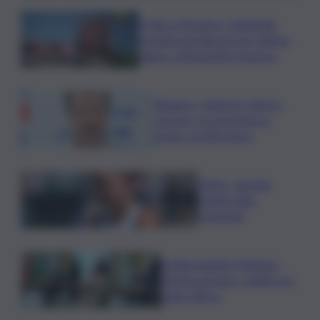
Crollo a Messina, Cattedrale
gremita nel silenzio per l’ultimo
saluto a Alessandra Frazzica
Roggero, Salvini lo visita in
carcere: no pressioni su
grazia, profilo basso
Tennis, Jasmine
Paolini salta
Cincinnati
Arabia Saudita-Pakistan-
Turchia serrano i ranghi con
patto difesa