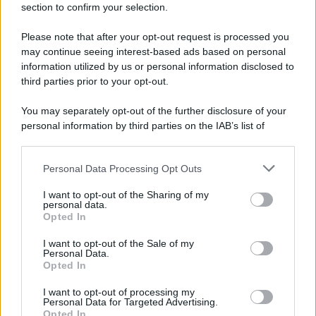
section to confirm your selection.
Iscriviti Ora
Please note that after your opt-out request is processed you
may continue seeing interest-based ads based on personal
information utilized by us or personal information disclosed to
third parties prior to your opt-out.
You may separately opt-out of the further disclosure of your
personal information by third parties on the IAB’s list of
© 2026 | Ediservice s.r.l. 95126 Catania – Via Principe
downstream participants.
Nicola, 22 – P.IVA: 01153210875 – Cciaa Catania n.
Personal Data Processing Opt Outs
This information may also be disclosed by us to third parties
01153210875 – Quotidiano di Sicilia usufruisce dei
on the IAB’s List of Downstream Participants that may further
contributi di cui al D.lgs n. 70/2017
I want to opt-out of the Sharing of my
disclose it to other third parties.
personal data.
Opted In
I want to opt-out of the Sale of my
Personal Data.
Chi Siamo
Opted In
Fondazione Etica e Valori Marilù Tregua
Fondatore Carlo Alberto Tregua
Lavora con noi
I want to opt-out of processing my
Personal Data for Targeted Advertising.
Gerenza
Opted In