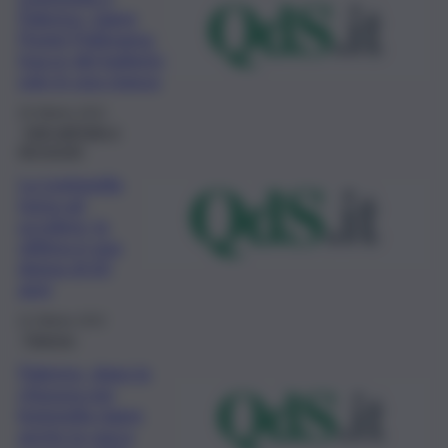
Palermo, riapre
l’hotel Politeama:
tracce del batterio
solo in una stanza
29 Ottobre 2022
Fatti dall’Italia e
dal mondo
La Legionella
torna ad
uccidere: la
vittima è una
donna di 65
anni
22 Ottobre 2022
Palermo
Palermo, dopo la
chiusura per
legionella riapre
anche la vasca