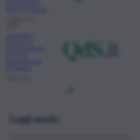
scoperta della
piscina comunale
21 Ottobre 2022
Brevi
Legionella a
Palermo, la
piscina scoperta
di nuovo
disponibile dal
19 ottobre
6 Ottobre 2022
1
Leggi anche