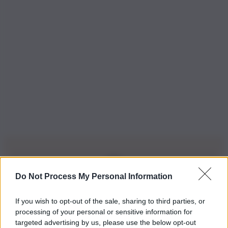
Do Not Process My Personal Information
Iscriviti alla nostra Newsletter
If you wish to opt-out of the sale, sharing to third parties, or
Iscriviti alla nostra newsletter per non perdere le ultime
processing of your personal or sensitive information for
novità
targeted advertising by us, please use the below opt-out