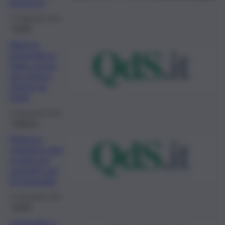
provincia
17 Settembre 2024
Sanità
Allarme
legionella in
Italia: morta
una donna,
chiuso un
hotel
23 Novembre 2023
Palermo
Palermo:
chiudono due
scuole per
sospetti casi
di legionella
22 Novembre 2022
Sanità
Legionella a