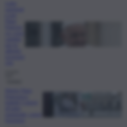
Lutto
nazional
e per
Papa
Frances
co: cosa
cambia
per le
attività
economi
che
23 Aprile
2025
Cronaca
Morte Papa
Francesco,
indetti 5 giorni
di lutto
nazionale: come
funziona