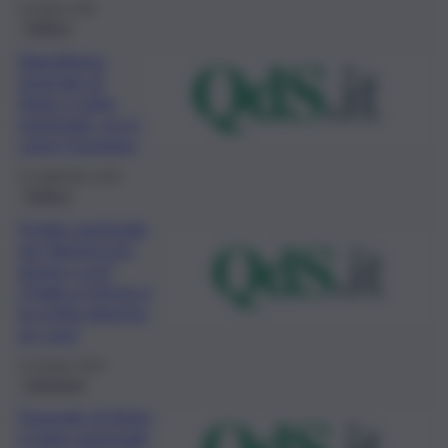
22 Aprile 2025
Politica
Napolitano,
funerale di
Stato e lutto
nazionale: ecco
come funziona
23 Settembre 2023
Politica
Il lutto nazionale
per Berlusconi,
giusto o no?
L’Italia si ferma e
la scelta diventa
un caso
14 Giugno 2023
Istituzioni
Funerale di Stato
e lutto nazionale