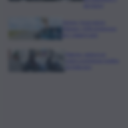
dei rinnovi
Turismo, Osservatorio
Telepass: +20% di interesse
per i viaggi in auto
Palermo, rapina in un
centro scommesse: bottino
da 5mila euro