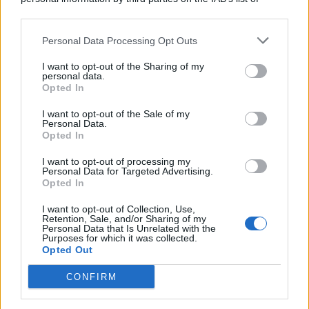
© 2026 | Ediservice s.r.l. 95126 Catania – Via Principe
downstream participants.
Nicola, 22 – P.IVA: 01153210875 – Cciaa Catania n.
Personal Data Processing Opt Outs
This information may also be disclosed by us to third parties
01153210875 – Quotidiano di Sicilia usufruisce dei
on the IAB’s List of Downstream Participants that may further
contributi di cui al D.lgs n. 70/2017
I want to opt-out of the Sharing of my
disclose it to other third parties.
personal data.
Opted In
I want to opt-out of the Sale of my
Personal Data.
Chi Siamo
Opted In
Fondazione Etica e Valori Marilù Tregua
Fondatore Carlo Alberto Tregua
Lavora con noi
I want to opt-out of processing my
Personal Data for Targeted Advertising.
Gerenza
Opted In
I want to opt-out of Collection, Use,
Retention, Sale, and/or Sharing of my
Personal Data that Is Unrelated with the
Purposes for which it was collected.
Opted Out
Scarica l’app
CONFIRM
Privacy Policy
Preferenze Privacy