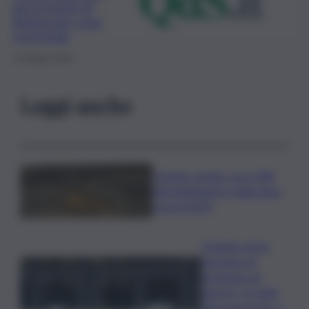
per la morte di
Berlusconi: cosa
si prevede
13 Giugno 2023
Leggi anche
Caretta caretta, circa 280
nidi individuati in Italia dopo
record 2025
Quando arriva
l’assegno di
inclusione ad
agosto? Le date
del pagamento e