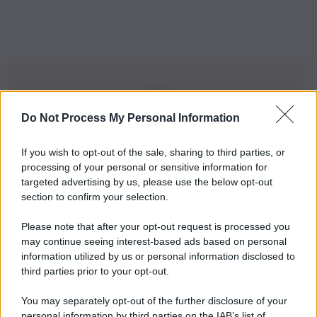
Do Not Process My Personal Information
Iscriviti alla nostra Newsletter
If you wish to opt-out of the sale, sharing to third parties, or
Iscriviti alla nostra newsletter per non perdere le ultime
processing of your personal or sensitive information for
novità
targeted advertising by us, please use the below opt-out
section to confirm your selection.
Iscriviti Ora
Please note that after your opt-out request is processed you
may continue seeing interest-based ads based on personal
information utilized by us or personal information disclosed to
third parties prior to your opt-out.
You may separately opt-out of the further disclosure of your
personal information by third parties on the IAB’s list of