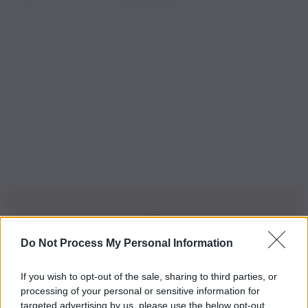
Do Not Process My Personal Information
Iscriviti alla nostra Newsletter
If you wish to opt-out of the sale, sharing to third parties, or
Iscriviti alla nostra newsletter per non perdere le ultime
processing of your personal or sensitive information for
novità
targeted advertising by us, please use the below opt-out