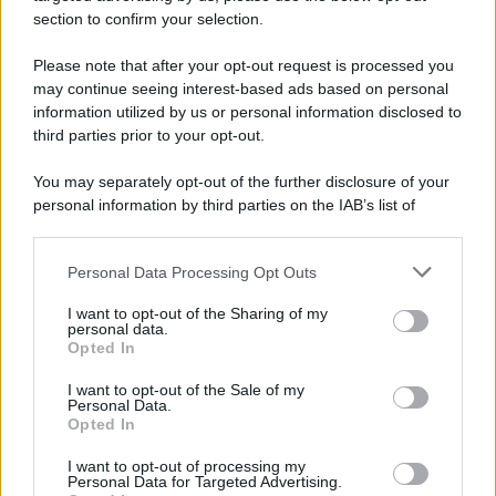
section to confirm your selection.
Iscriviti Ora
Please note that after your opt-out request is processed you
may continue seeing interest-based ads based on personal
information utilized by us or personal information disclosed to
third parties prior to your opt-out.
You may separately opt-out of the further disclosure of your
personal information by third parties on the IAB’s list of
© 2026 | Ediservice s.r.l. 95126 Catania – Via Principe
downstream participants.
Nicola, 22 – P.IVA: 01153210875 – Cciaa Catania n.
Personal Data Processing Opt Outs
This information may also be disclosed by us to third parties
01153210875 – Quotidiano di Sicilia usufruisce dei
on the IAB’s List of Downstream Participants that may further
contributi di cui al D.lgs n. 70/2017
I want to opt-out of the Sharing of my
disclose it to other third parties.
personal data.
Opted In
I want to opt-out of the Sale of my
Personal Data.
Chi Siamo
Opted In
Fondazione Etica e Valori Marilù Tregua
Fondatore Carlo Alberto Tregua
Lavora con noi
I want to opt-out of processing my
Personal Data for Targeted Advertising.
Gerenza