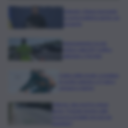
Zelensky: Stiamo lavorando
su nostra balistica anche con
Leonardo
Tamponamento tra più
vetture sulla A29, traffico
rallentato a Torretta
Codice della strada, si studiano
le novità: patente a 17 anni e
sorpasso a destra
Palermo, due morti in cinque
giorni: “Il tavolo tecnico sulla
sicurezza stradale non può più
aspettare”