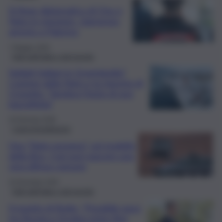
Si finge diplomatico di Onu e
Nato in missione: clamoroso
arresto a Palermo
7 Maggio 2026
Fatti dall’Italia e dal mondo
Soldati italiani in Groenlandia?
L’azione della Nato e la risposta di
Crosetto: “Sembra l’inizio di una
barzelletta”
16 Gennaio 2026
L’approfondimento
Una “Nato europea” sul modello
della Bce. Così può nascere una
vera difesa comune
16 Dicembre 2025
Fatti dall’Italia e dal mondo
Il monito di Rutte: “Possibile pace
tra Russia e Ucraina entro fine