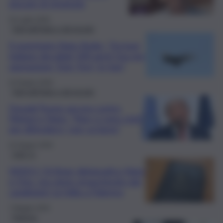
giocare di strategia
10 Luglio 2026
Fatti dall’Italia e dal mondo
Il segretario Nato Rutte: “Da basi
italiane decollati 500 aerei Usa per
operazione ‘Epic Fury’ in Iran”
24 Giugno 2026
Fatti dall’Italia e dal mondo
Donald Trump ancora contro
Meloni e Nato: “Non ci sono stati
per difenderci, non va bene”
22 Giugno 2026
QdS Tv
VIDEO | Si finge diplomatico Nato
e Onu, ma viene smascherato dai
carabinieri: la follia a Palermo
7 Maggio 2026
Palermo