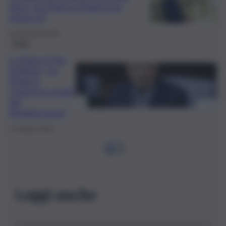
anno, ma Mosca rimarrà una
minaccia”
11 Dicembre 2025
Sicilia
La Nato in Ars,
Schifani: “La
Sicilia si
conferma snodo
del
Mediterraneo”
27 Ottobre 2025
1
2
…
Leggi anche