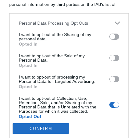
personal information by third parties on the IAB’s list of
© 2026 | Ediservice s.r.l. 95126 Catania – Via Principe
downstream participants.
Nicola, 22 – P.IVA: 01153210875 – Cciaa Catania n.
Personal Data Processing Opt Outs
This information may also be disclosed by us to third parties
01153210875 – Quotidiano di Sicilia usufruisce dei
on the IAB’s List of Downstream Participants that may further
contributi di cui al D.lgs n. 70/2017
I want to opt-out of the Sharing of my
disclose it to other third parties.
personal data.
Opted In
I want to opt-out of the Sale of my
Personal Data.
Chi Siamo
Opted In
Fondazione Etica e Valori Marilù Tregua
Fondatore Carlo Alberto Tregua
Lavora con noi
I want to opt-out of processing my
Personal Data for Targeted Advertising.
Gerenza
Opted In
I want to opt-out of Collection, Use,
Retention, Sale, and/or Sharing of my
Personal Data that Is Unrelated with the
Purposes for which it was collected.
Opted Out
Scarica l’app
CONFIRM
Privacy Policy
Preferenze Privacy