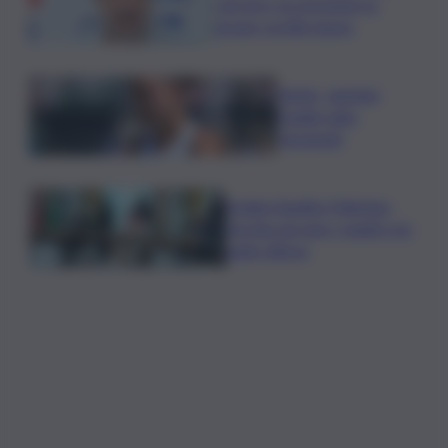
carcere: no pressioni su
grazia, profilo basso
Tennis, Jasmine
Paolini salta
Cincinnati
Arabia Saudita-Pakistan-
Turchia serrano i ranghi con
patto difesa