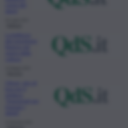
conta dei
danni
29 Luglio 2023
Bellezza
La bellezza
del messinese
fiorisce nel
segno della
cultura
10 Maggio 2022
Messina
Oliveri, giro di
boa per il
sindaco:
“Impegnati per
risanare i
debiti”
15 Gennaio 2022
Ambiente