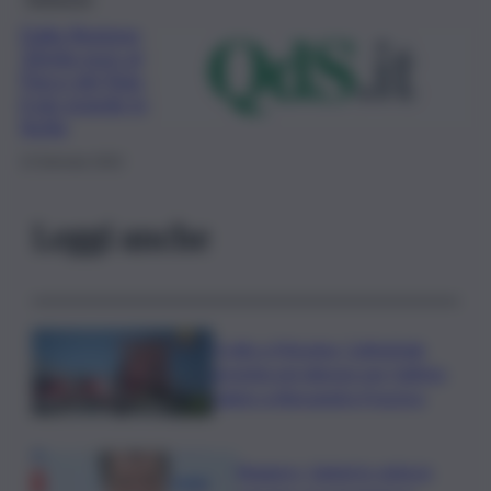
Dalla Regione
32mila euro al
Parco del Rais,
il più grande in
Sicilia
13 Gennaio 2022
Leggi anche
Crollo a Messina, Cattedrale
gremita nel silenzio per l’ultimo
saluto a Alessandra Frazzica
Roggero, Salvini lo visita in