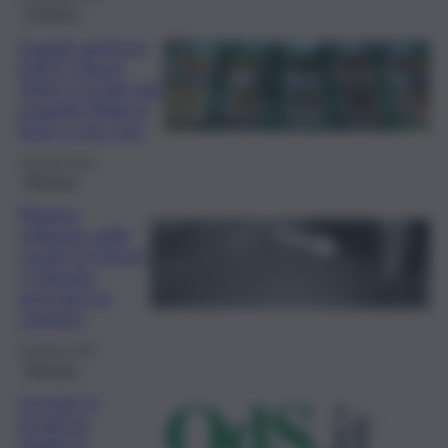
Province
Grande apertura
EXPO Oliveri
2024, il meglio dei
prodotti Made in
Sicily e non solo
2 Agosto 2024
Messina
Rubano
software nelle
scuole di Oliveri
e Falcone,
arrestati tre
catanesi
26 Aprile 2024
Messina
Incendi, in
provincia
partita la