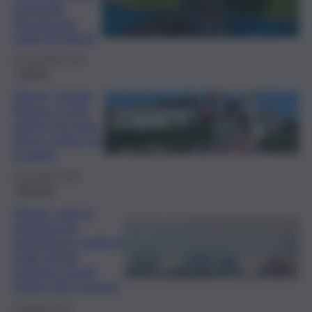
comunali:
l’Ecomuseo
Labiri di Oliveri
13 Novembre 2024
Cultura
Oliveri, grande
Museo a cielo
aperto tra mare,
terra e opere da
scoprire
5 Novembre 2024
Messina
Oliveri, auto in
spiaggia per
ammirare le stelle la
notte di San
Lorenzo: il post
ironico del Comune
12 Agosto 2024