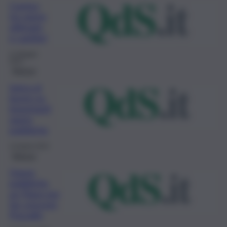
Comiso
tra opere
ultimate
e cantieri
11 Maggio
2023
Ragusa
Ispica al
lavoro su
importanti
opere
pubbliche
13 Aprile 2023
Ragusa
Opere
pubbliche,
un Piano per
far crescere
Pozzallo