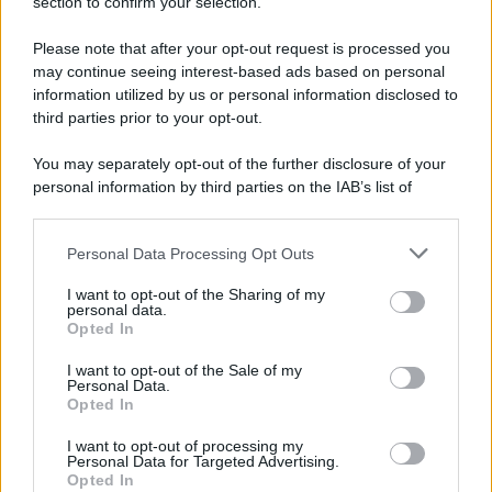
section to confirm your selection.
Iscriviti Ora
Please note that after your opt-out request is processed you
may continue seeing interest-based ads based on personal
information utilized by us or personal information disclosed to
third parties prior to your opt-out.
You may separately opt-out of the further disclosure of your
personal information by third parties on the IAB’s list of
© 2026 | Ediservice s.r.l. 95126 Catania – Via Principe
downstream participants.
Nicola, 22 – P.IVA: 01153210875 – Cciaa Catania n.
Personal Data Processing Opt Outs
This information may also be disclosed by us to third parties
01153210875 – Quotidiano di Sicilia usufruisce dei
on the IAB’s List of Downstream Participants that may further
contributi di cui al D.lgs n. 70/2017
I want to opt-out of the Sharing of my
disclose it to other third parties.
personal data.
Opted In
I want to opt-out of the Sale of my
Personal Data.
Chi Siamo
Opted In
Fondazione Etica e Valori Marilù Tregua
Fondatore Carlo Alberto Tregua
Lavora con noi
I want to opt-out of processing my
Personal Data for Targeted Advertising.
Gerenza
Opted In