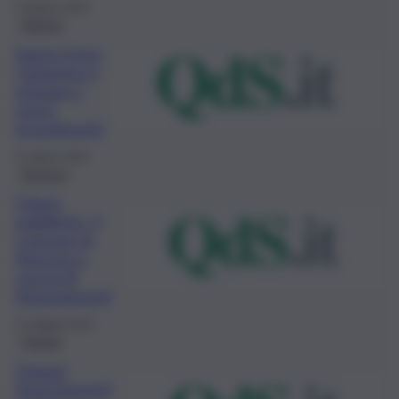
23 Marzo 2023
Ragusa
Santa Croce
Camerina si
prepara a
nuovi
investimenti
21 Marzo 2023
Siracusa
Opere
pubbliche, il
Comune di
Siracusa a
caccia di
finanziamenti
15 Ottobre 2022
Trapani
Trapani,
finanziamenti