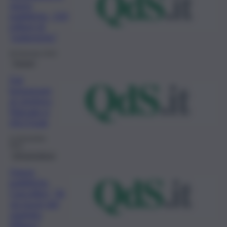
opere
pubbliche, 150
milioni di
“polemiche”
28 Gennaio 2022
Trapani
Dal
lungomare
al cimitero,
Marsala si
rifà il look
11 Novembre
2021
Infrastrutture
Opere
pubbliche,
Cancelleri, “Al
via lavori del
viadotto
Villano”