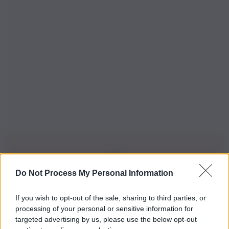
Do Not Process My Personal Information
Iscriviti alla nostra Newsletter
If you wish to opt-out of the sale, sharing to third parties, or
Iscriviti alla nostra newsletter per non perdere le ultime
processing of your personal or sensitive information for
novità
targeted advertising by us, please use the below opt-out