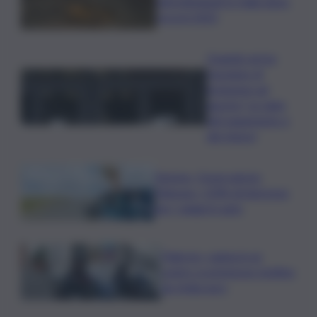
nidi individuati in Italia dopo
record 2025
Quando arriva
l’assegno di
inclusione ad
agosto? Le date
del pagamento e
dei rinnovi
Turismo, Osservatorio
Telepass: +20% di interesse
per i viaggi in auto
Palermo, rapina in un
centro scommesse: bottino
da 5mila euro