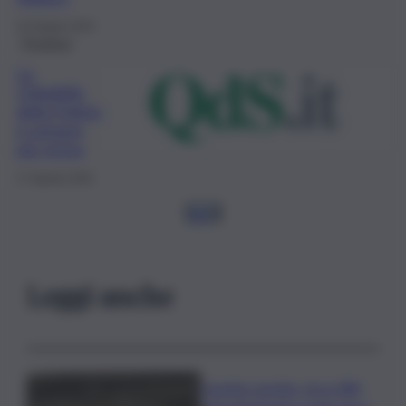
24 Giugno 2021
Province
La
Cittadella
della Polizia
è sempre
più vicina
17 Agosto 2020
1
2
3
Leggi anche
Caretta caretta, circa 280