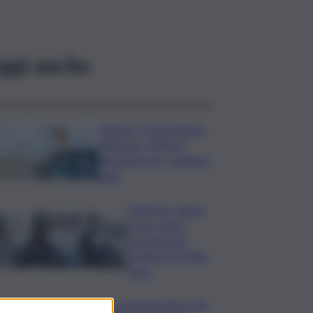
ggi anche
Turismo, Osservatorio
Telepass: +20% di
interesse per i viaggi in
auto
Palermo, rapina
in un centro
scommesse:
bottino da 5mila
euro
Eruzione Etna, voli