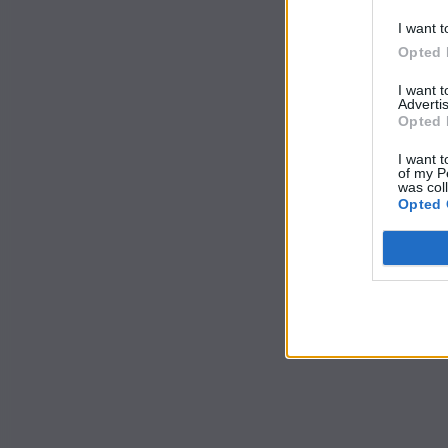
I want t
Opted 
I want 
Advertis
Opted 
I want t
of my P
was col
Opted 