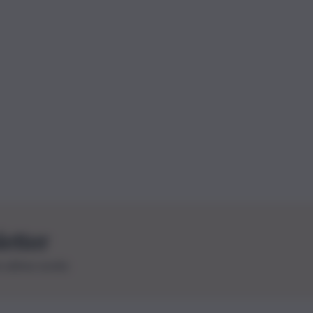
letter
le ultime novità