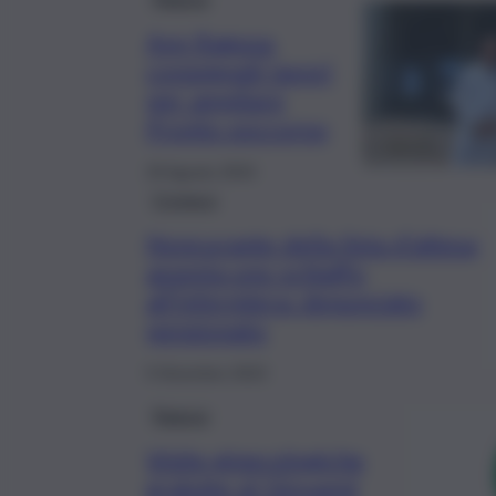
Asp Ragusa,
consegnati lavori
per ampliare
Pronto soccorso
29 Agosto 2024
Cronaca
Noncurante della lista d’attesa
assesta uno schiaffo
all’infermiera: denunciato
pensionato
5 Dicembre 2023
Ragusa
Visite ginecologiche
gratuite al Giovanni