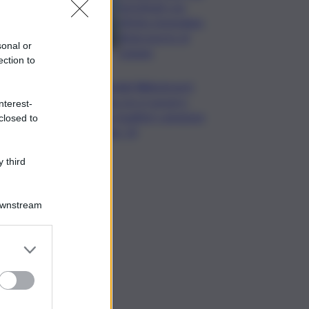
ripristinati con
effetto immediato
all’aeroporto di
sonal or
Catania
ection to
Mondiali Wakeboard:
primo oro è azzurro,
nterest-
Noa Gualtieri campione
closed to
Under 14
 third
Downstream