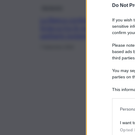
Do Not Pr
Agrigento
La Banca cordonale di
If you wish 
Sciacca tra le eccellenze
sensitive in
confirm your
sanitarie isolane
Please note
7 Settembre 2022
based ads b
third parties
You may sepa
parties on t
This informa
Participants
Persona
I want t
Opted 