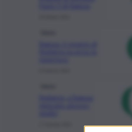
Paolo II di Ragusa
18 Ottobre 2023
Ragusa
Ragusa, il reparto di
Pediatria va verso la
riapertura
8 Febbraio 2023
Ragusa
Pediatria, a Ragusa
mancano ancora i
medici
17 Gennaio 2023