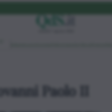
venerdì 7 agosto 2026
Ambiente
Lavoro
Economia
Politica
Cultura
Dai Mercati
Podcast
Vid
vanni Paolo II