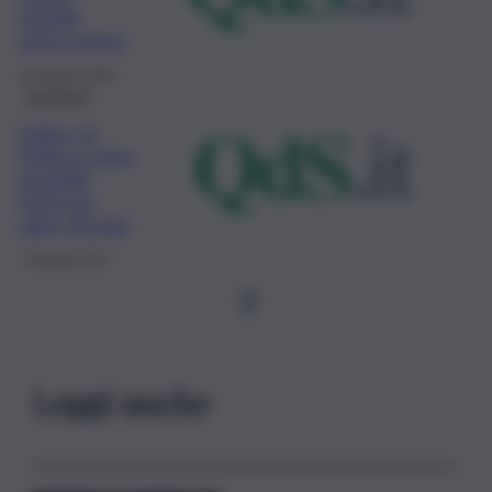
grande
parco eolico
16 Giugno 2022
Inchiesta
Eolico, in
Sicilia ci sono
progetti
fermi da
oltre 10 anni
7 Maggio 2022
1
Leggi anche