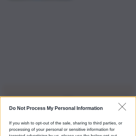
Do Not Process My Personal Information
Iscriviti alla nostra Newsletter
If you wish to opt-out of the sale, sharing to third parties, or
Iscriviti alla nostra newsletter per non perdere le ultime
processing of your personal or sensitive information for
novità
targeted advertising by us, please use the below opt-out