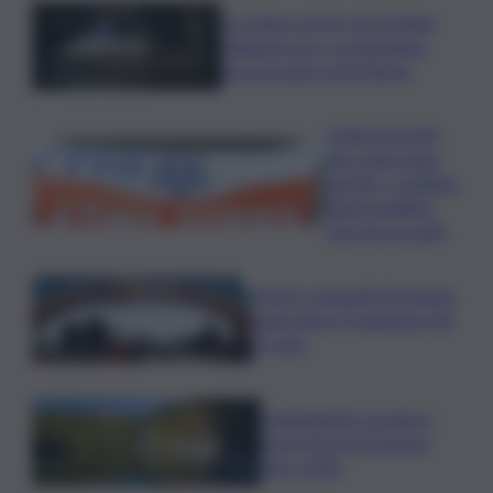
La tragica morte di Cristiano
Giamporcaro a Lampedusa,
procura apre un’inchiesta
Ciclisti investiti
due volte dopo
una lite, è siciliano
l’automobilista
che li ha travolti
Parchi, Leolandia festeggia
quest’anno il traguardo dei
55 anni
Legambiente assegna i
premi Parchi Emissioni
Zero 2026