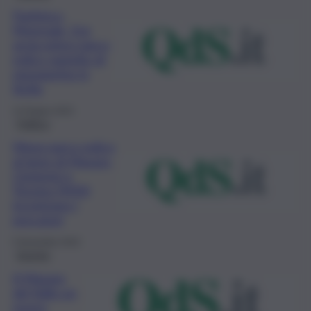
Partinico-
Monreale, Erg
avvia primo parco
eolico oggetto di
repowering in
Sicilia
14 Giugno 2023
Politica
Mega parco eolico
al largo di Mazara,
Ciminnisi e
Trizzino (M5S)
incontrano i
pescatori
5 Novembre 2022
Energia
A Mazara
del Vallo un
nuovo