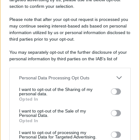
section to confirm your selection.
Iscriviti Ora
Please note that after your opt-out request is processed you
may continue seeing interest-based ads based on personal
information utilized by us or personal information disclosed to
third parties prior to your opt-out.
You may separately opt-out of the further disclosure of your
personal information by third parties on the IAB’s list of
© 2026 | Ediservice s.r.l. 95126 Catania – Via Principe
downstream participants.
Nicola, 22 – P.IVA: 01153210875 – Cciaa Catania n.
Personal Data Processing Opt Outs
This information may also be disclosed by us to third parties
01153210875 – Quotidiano di Sicilia usufruisce dei
on the IAB’s List of Downstream Participants that may further
contributi di cui al D.lgs n. 70/2017
I want to opt-out of the Sharing of my
disclose it to other third parties.
personal data.
Opted In
I want to opt-out of the Sale of my
Personal Data.
Chi Siamo
Opted In
Fondazione Etica e Valori Marilù Tregua
Fondatore Carlo Alberto Tregua
Lavora con noi
I want to opt-out of processing my
Personal Data for Targeted Advertising.
Gerenza