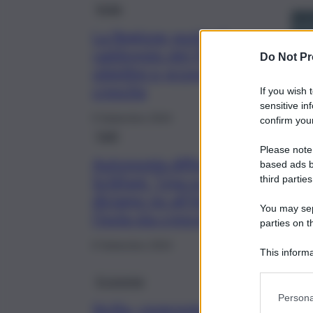
Sicilia
La Regione punta al
raddoppio del Pil in Sicilia:
Do Not Pr
obiettivi e prospettive di
crescita
If you wish 
sensitive in
9 Settembre 2024
confirm your
Fatti
Please note
Autonomia differenziata e Pil Sici
based ads b
Schifani: “Una scommessa ma
third parties
diciamo no all’Italia a due veloci
You may sepa
l’isola sta crescendo”
parties on t
8 Settembre 2024
This informa
Participants
Economia
Persona
Sicilia, cenerentola d’Italia