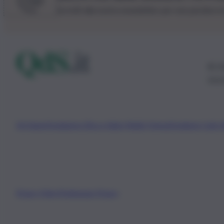
Iscriviti alla nostra newsletter per non perdere 
© 20
0115
Chi Siamo
Fondazione Etica e Valori Marilù Tregua
Fondatore Carlo 
Privacy Policy
Preferenze Privacy