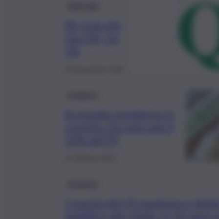
Editoriale
Pil: Cina 6%,
Usa 3%, Ue
1%
28 Novembre 2024
Inchiesta
Economia sommersa in
crescita. Da sola vale il
10% del Pil
22 Ottobre 2024
Inchiesta
Crescita del Pil modesta e debi
pubblico alle stelle. In 10 anni s