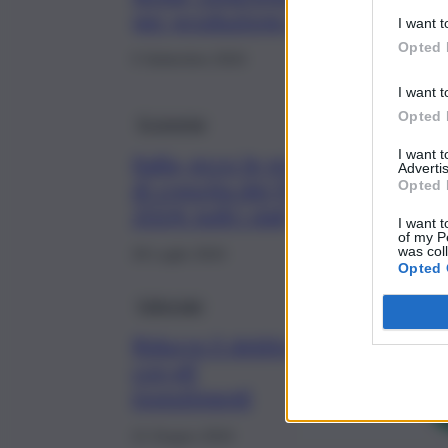
per produzione di ricchezza
I want t
Opted 
5 Settembre 2024
I want t
Opted 
Economia
I want 
Italia, ecco le previsioni
Advertis
di crescita del Pil nel
Opted 
2024: tutti i dati
I want t
of my P
was col
28 Luglio 2024
Opted 
Editoriale
Ridurre il debito
con gli
investimenti
21 Giugno 2024