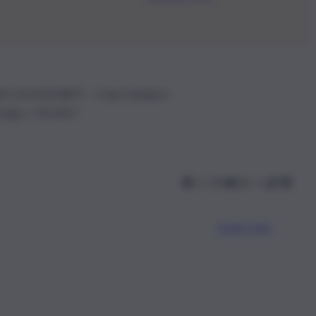
.IVA: 01153210875 – Cciaa Catania n.
 D.lgs n. 70/2017
Scarica l’app