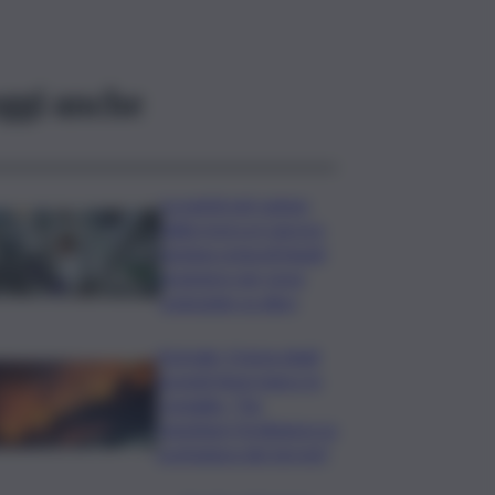
ggi anche
La parità nel campo
della ricerca è ancora
lontana ostacoli legati
al genere per nove
scienziate su dieci
Acireale, il tema degli
incendi tiene banco in
Consiglio. “Far
rispettare l’ordinanza su
scerbatura dei terreni”