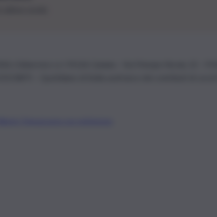
le ultime novità
26 | Ediservice s.r.l. 95126 Catania – Via Principe Nicola, 22 – P
3210875 – Quotidiano di Sicilia usufruisce dei contributi di cui al
Alberto Tregua
Lavora con noi
Gerenza