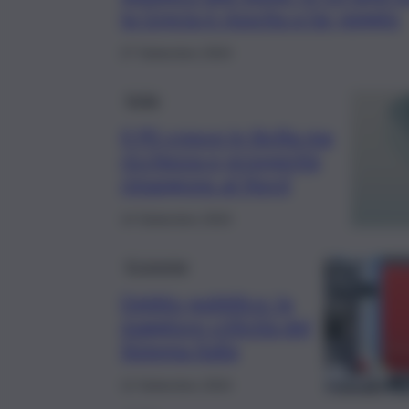
la Grecia è riuscita a far peggio
27 Settembre 2024
Sicilia
Il Pil cresce in Sicilia ma
ricchezza e prosperità
rimangono al Nord
14 Settembre 2024
Economia
Debito pubblico: la
maggiore criticità del
Sistema Italia
12 Settembre 2024