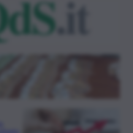
to
oltanto