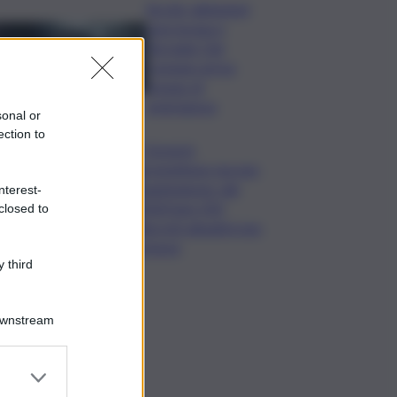
Siccità, abitazioni
senz’acqua a
Terrasini. Dal
Comune arriva
bypass di
emergenza
sonal or
ection to
I Governi
promettono ma non
mantengono: dal
nterest-
2020 ben 550
closed to
decreti attuativi non
emessi
 third
Downstream