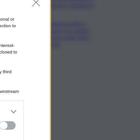
giustizia e uguaglianza
sonal or
Mediobanca sigla il I
ection to
semestre con risultati
da record, utile +6% a
711 mln
nterest-
closed to
 third
Downstream