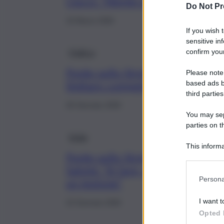
Ciucci: “Niente extracosti”
Do Not Pr
10 Marzo 2026
If you wish 
sensitive in
Politica
confirm your
Ponte sullo Stretto, il Mit precis
Please note
limitare competenze Corte dei 
based ads b
third parties
26 Gennaio 2026
You may sepa
parties on t
Sicilia
This informa
Ponte sullo Stretto,
Participants
Salvini: “Si farà, sono
Persona
un testone”
I want t
22 Gennaio 2026
Opted 