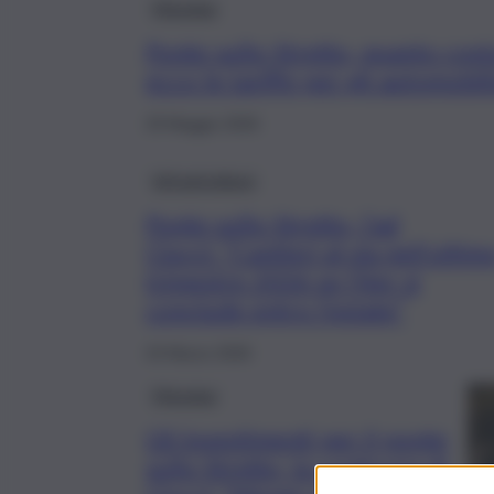
Messina
Ponte sullo Stretto, quanto cost
ecco le tariffe per gli automobili
29 Maggio 2026
Infrastrutture
Ponte sullo Stretto, l’ad
Ciucci: “Cantieri al via nell’ultim
trimestre 2026 se l’iter si
conclude entro l’estate”
24 Marzo 2026
Messina
Gli investimenti per il ponte
sullo Stretto, la conferma di