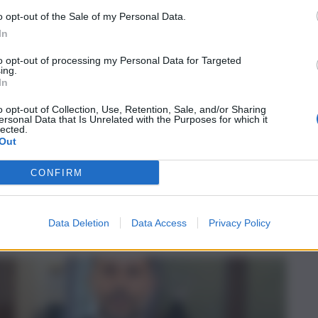
o opt-out of the Sale of my Personal Data.
In
ato: “Con opera
a abitanti”
to opt-out of processing my Personal Data for Targeted
ing.
In
o opt-out of Collection, Use, Retention, Sale, and/or Sharing
ersonal Data that Is Unrelated with the Purposes for which it
lected.
Out
lvini: “Farò di
CONFIRM
”
Data Deletion
Data Access
Privacy Policy