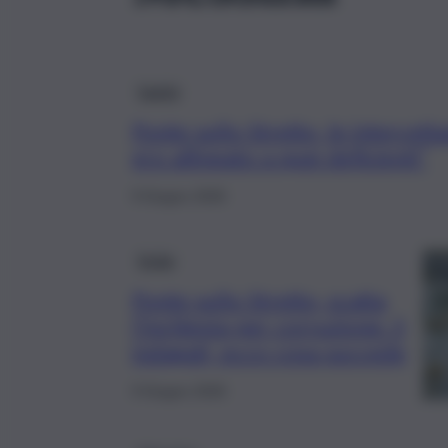
Sanità
Ponte sullo Stretto, le intercett
ero allineato a quei deficienti”
9 Giugno 2026
Sicilia
Ponte sullo Stretto, scatta
l’inchiesta per corruzione: 3
indagati, ecco cosa succede
9 Giugno 2026