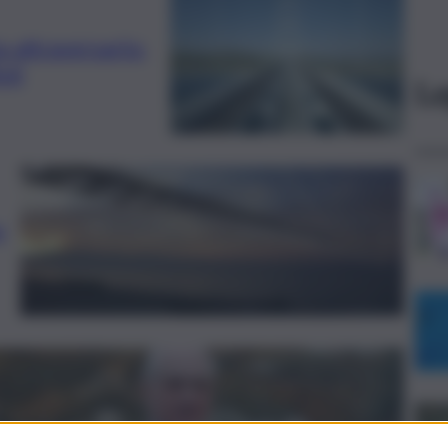
a attraversarlo:
sti
Le
o