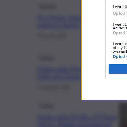
Messina
I want t
Opted 
Pro Ponte, l’annuncio del Comit
nasce la ‘Super Città’ da 635 mil
I want 
Advertis
Opted 
9 Gennaio 2026
I want t
of my P
was col
Opted 
Politica
Ponte sullo Stretto di Messina, Sa
tutto per l’avvio lavori nel 2026
27 Dicembre 2025
Politica
Ponte sullo Stretto, Di Paola
(M5s): “Ridate ai siciliani gli