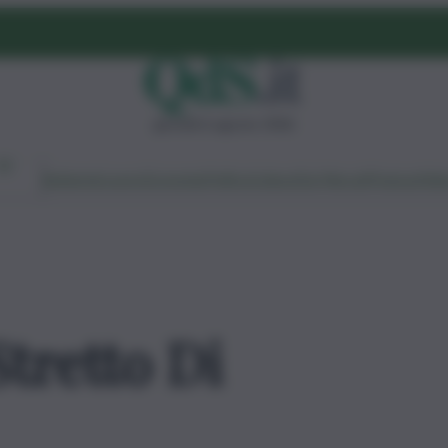
giovedì 6 agosto 2026
Ambiente
Lavoro
Economia
Politica
Cultura
Dai Mercati
Podcast
Vid
Stretto Di