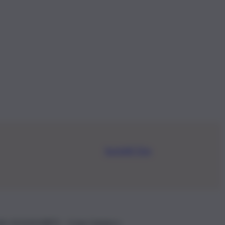
Iscriviti Ora
.IVA: 01153210875 – Cciaa Catania n.