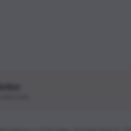
letter
le ultime novità
26 | Ediservice s.r.l. 95126 Catania – Via Principe Nicola, 22 – P