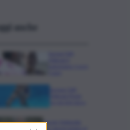
ggi anche
Europei Tuffi,
Pellacani è
pokerissimo: 5 ori in
5 gare
Europeo Tuffi,
Pellacani-Pizzini
oro nei 3mt sincro
Guccini, Mattarella:
sue canzoni parlano di