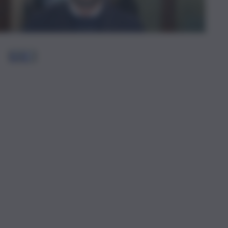
1
2
3
…