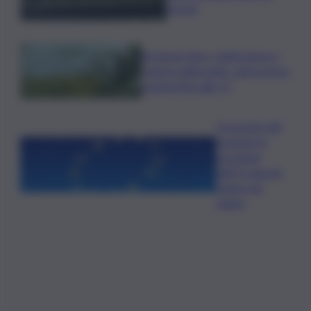
arresti
Eruzione Etna, colata lavica e
cenere nella notte: voli in arrivo
sospesi fino alle 17
Oroscopo del
martedì, le
previsioni
dell’11 agosto
segno per
segno