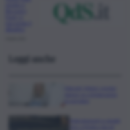
stretto e
Recovery
Fund, si
riaccende il
dibattito
3 Aprile 2021
Leggi anche
Migranti, Meloni- premier
danese: no a immigrazione
incontrollata
Maltrattamenti su disabili,
choc a Modica: due gli