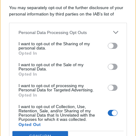
You may separately opt-out of the further disclosure of your
personal information by third parties on the IAB’s list of
© 2026 | Ediservice s.r.l. 95126 Catania – Via Principe
downstream participants.
Nicola, 22 – P.IVA: 01153210875 – Cciaa Catania n.
Personal Data Processing Opt Outs
This information may also be disclosed by us to third parties
01153210875 – Quotidiano di Sicilia usufruisce dei
on the IAB’s List of Downstream Participants that may further
contributi di cui al D.lgs n. 70/2017
I want to opt-out of the Sharing of my
disclose it to other third parties.
personal data.
Opted In
I want to opt-out of the Sale of my
Personal Data.
Chi Siamo
Opted In
Fondazione Etica e Valori Marilù Tregua
Fondatore Carlo Alberto Tregua
Lavora con noi
I want to opt-out of processing my
Personal Data for Targeted Advertising.
Gerenza
Opted In
I want to opt-out of Collection, Use,
Retention, Sale, and/or Sharing of my
Personal Data that Is Unrelated with the
Purposes for which it was collected.
Opted Out
Scarica l’app