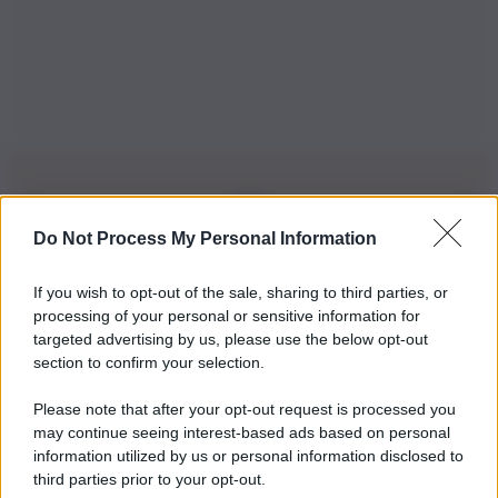
Do Not Process My Personal Information
Iscriviti alla nostra Newsletter
If you wish to opt-out of the sale, sharing to third parties, or
Iscriviti alla nostra newsletter per non perdere le ultime
processing of your personal or sensitive information for
novità
targeted advertising by us, please use the below opt-out
section to confirm your selection.
Iscriviti Ora
Please note that after your opt-out request is processed you
may continue seeing interest-based ads based on personal
information utilized by us or personal information disclosed to
third parties prior to your opt-out.