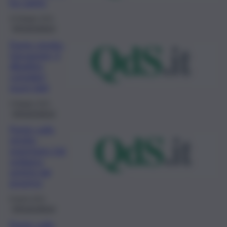
ha capito
16 Maggio 2021
Infrastrutture
Ponte stretto,
Giovannini, il
dibattito
consideri
nuovi dati
4 Maggio 2021
Infrastrutture
Ponte sullo
stretto,
segretario Ugl,
vediamo
serietà dal
governo
9 Aprile 2021
Infrastrutture
Ponte sullo