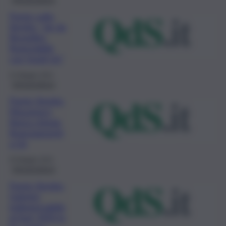
Ponte sullo
Stretto, “ok da
Bruxelles,
finanziabile
con fondi Ue”
22 Maggio 2021
Infrastrutture
Ponte Stretto,
Musumeci,
Roma chieda
finanziamenti
a Ue
20 Maggio 2021
Infrastrutture
Ponte Stretto,
Gelmini,
indispensabile
al Sud, M5S lo