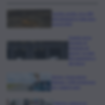
Caretta caretta, circa 280
nidi individuati in Italia dopo
record 2025
Quando arriva
l’assegno di
inclusione ad
agosto? Le date
del pagamento e
dei rinnovi
Turismo, Osservatorio
Telepass: +20% di interesse
per i viaggi in auto
Palermo, rapina in un