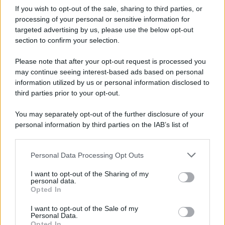
Iscriviti alla nostra Newsletter
If you wish to opt-out of the sale, sharing to third parties, or
Iscriviti alla nostra newsletter per non perdere le ultime
processing of your personal or sensitive information for
novità
targeted advertising by us, please use the below opt-out
section to confirm your selection.
Iscriviti Ora
Please note that after your opt-out request is processed you
may continue seeing interest-based ads based on personal
information utilized by us or personal information disclosed to
third parties prior to your opt-out.
You may separately opt-out of the further disclosure of your
personal information by third parties on the IAB’s list of
© 2026 | Ediservice s.r.l. 95126 Catania – Via Principe
downstream participants.
Nicola, 22 – P.IVA: 01153210875 – Cciaa Catania n.
Personal Data Processing Opt Outs
This information may also be disclosed by us to third parties
01153210875 – Quotidiano di Sicilia usufruisce dei
on the IAB’s List of Downstream Participants that may further
contributi di cui al D.lgs n. 70/2017
I want to opt-out of the Sharing of my
disclose it to other third parties.
personal data.
Opted In
I want to opt-out of the Sale of my
Personal Data.
Chi Siamo
Opted In