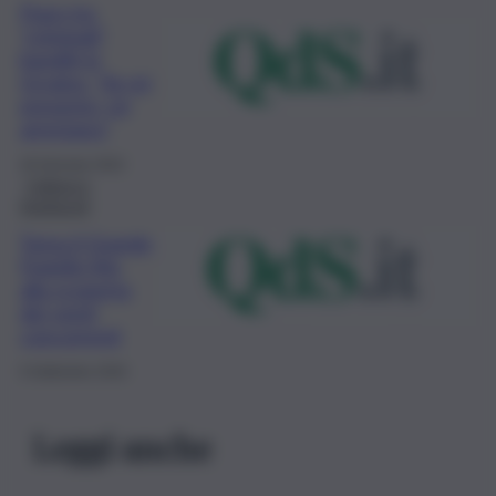
Pupo tra
“criminali”
banditi in
Ucraina, “Se mi
presento, mi
arrestano”
26 Gennaio 2022
Cultura e
Spettacoli
Torna il Grande
Fratello Vip,
alla scoperta
dei venti
concorrenti
9 Settembre 2020
Leggi anche