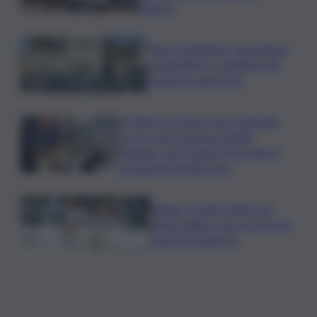
nautico
Paura a Raddusa, rissa finisce
a martellate e coltellate nel
Catanese: due feriti
A Palermo il primo volo nazionale
con un cane di grossa taglia:
Geppino, uno Sharpei di 13 anni, il
protagonista indiscusso
Meteo, il caldo soffoca la
Sicilia: bollino rosso anche per
lunedì 10 sull’Isola