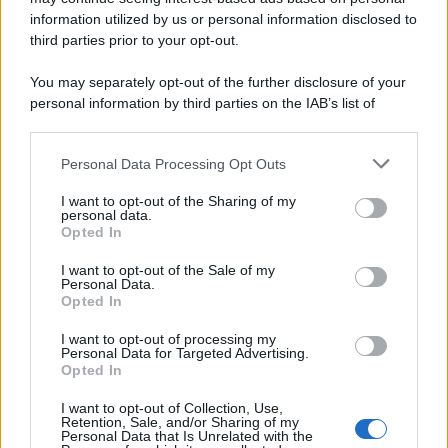
information utilized by us or personal information disclosed to
third parties prior to your opt-out.
You may separately opt-out of the further disclosure of your
personal information by third parties on the IAB’s list of
© 2026 | Ediservice s.r.l. 95126 Catania – Via Principe
downstream participants.
Nicola, 22 – P.IVA: 01153210875 – Cciaa Catania n.
Personal Data Processing Opt Outs
This information may also be disclosed by us to third parties
01153210875 – Quotidiano di Sicilia usufruisce dei
on the IAB’s List of Downstream Participants that may further
contributi di cui al D.lgs n. 70/2017
I want to opt-out of the Sharing of my
disclose it to other third parties.
personal data.
Opted In
I want to opt-out of the Sale of my
Personal Data.
Chi Siamo
Opted In
Fondazione Etica e Valori Marilù Tregua
Fondatore Carlo Alberto Tregua
Lavora con noi
I want to opt-out of processing my
Personal Data for Targeted Advertising.
Gerenza
Opted In
I want to opt-out of Collection, Use,
Retention, Sale, and/or Sharing of my
Personal Data that Is Unrelated with the