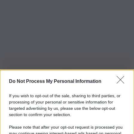
Do Not Process My Personal Information
Iscriviti alla nostra Newsletter
If you wish to opt-out of the sale, sharing to third parties, or
Iscriviti alla nostra newsletter per non perdere le ultime
processing of your personal or sensitive information for
novità
targeted advertising by us, please use the below opt-out
section to confirm your selection.
Iscriviti Ora
Please note that after your opt-out request is processed you
may continue seeing interest-based ads based on personal