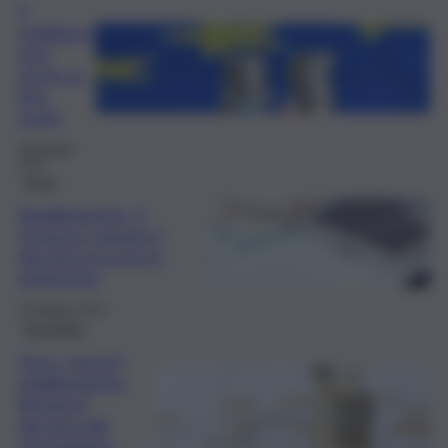
Il
redditom
etro
serve se
ben
usato
30 Maggio
2024
Fisco
Redditometro, il
Governo spegne il
decreto ma non le
polemiche
25 Maggio 2024
Economia
Fisco, torna il
redditometro:
firmato il
decreto dal
viceministro