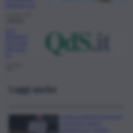
Maurizio Leo
21 Maggio 2024
Editoriale
Si al
Redditom
etro lotta
all’evasio
ne
22 Giugno
2021
Leggi anche
Il tragico incidente in gommone
a Lampedusa: aperta
un’inchiesta per omicidio