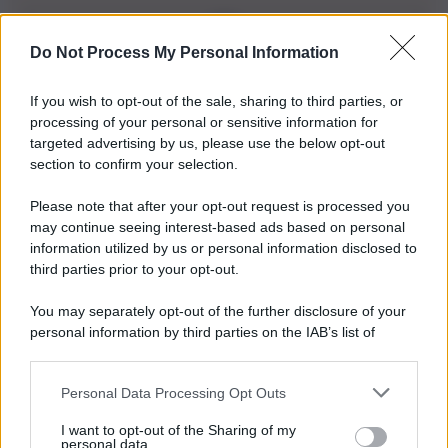
Do Not Process My Personal Information
Iscriviti alla nostra Newsletter
If you wish to opt-out of the sale, sharing to third parties, or
Iscriviti alla nostra newsletter per non perdere le ultime
processing of your personal or sensitive information for
novità
targeted advertising by us, please use the below opt-out
section to confirm your selection.
Iscriviti Ora
Please note that after your opt-out request is processed you
may continue seeing interest-based ads based on personal
information utilized by us or personal information disclosed to
third parties prior to your opt-out.
You may separately opt-out of the further disclosure of your
personal information by third parties on the IAB’s list of
© 2026 | Ediservice s.r.l. 95126 Catania – Via Principe
downstream participants.
Nicola, 22 – P.IVA: 01153210875 – Cciaa Catania n.
Personal Data Processing Opt Outs
This information may also be disclosed by us to third parties
01153210875 – Quotidiano di Sicilia usufruisce dei
on the IAB’s List of Downstream Participants that may further
contributi di cui al D.lgs n. 70/2017
I want to opt-out of the Sharing of my
disclose it to other third parties.
personal data.