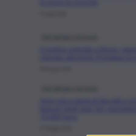
in corso le ricerche
9 Luglio 2026
Fatti dall’Italia e dal mondo
Il triplice omicidio a Roma, rag
operato alla testa. Prosegue la c
28 Giugno 2026
Fatti dall’Italia e dal mondo
Apre una scatola di biscotti e tro
bancari degli anni ’60: potrebbe
75.000 euro
27 Maggio 2026