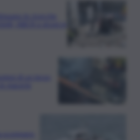
tinuano le ricerche
 USAR, NBCR e droni in
potesi di un terzo
 le macerie
a scompare: