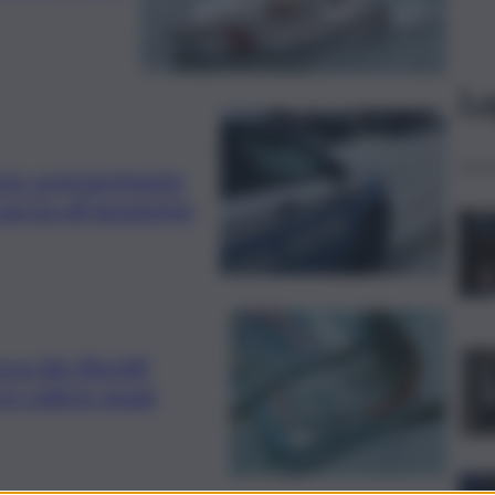
Le
azzo sopravvissuto
accia all’assassino
va dei libretti
ro valere quasi