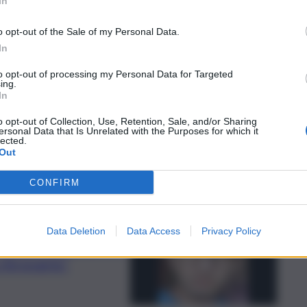
In
o opt-out of the Sale of my Personal Data.
In
to opt-out of processing my Personal Data for Targeted
ing.
In
erta inchiesta
o opt-out of Collection, Use, Retention, Sale, and/or Sharing
ersonal Data that Is Unrelated with the Purposes for which it
lected.
Out
CONFIRM
Data Deletion
Data Access
Privacy Policy
comparsa di Andrew
ritrovarlo”