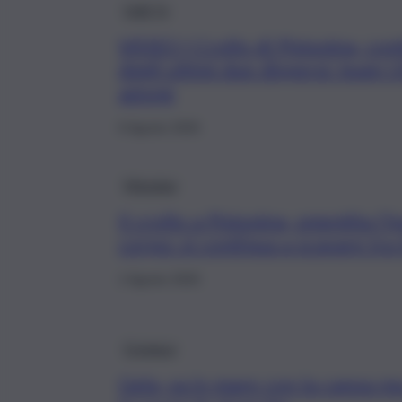
QdS Tv
VIDEO | Crollo di Pistunina, con
degli ultimi due dispersi: team
azione
6 Agosto 2026
Messina
Il crollo a Pistunina, smentita l’i
corpo: si continua a scavare tra
1 Agosto 2026
Cronaca
Gela, va in mare con la canoa m