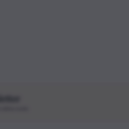
letter
le ultime novità