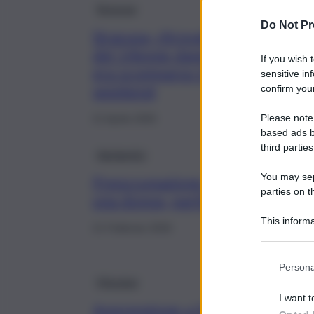
Siracusa
Do Not Pr
Siracusa, ritrovato il cadavere
del 14enne danese: il ragazzo
If you wish 
era scomparso in mare nel
sensitive in
weekend
confirm your
Please note
21 Aprile 2026
based ads b
third parties
Agrigento
You may sepa
Preoccupazione a Porto Empedo
parties on t
una donna, partite le ricerche
This informa
21 Febbraio 2026
Participants
Persona
Messina
I want t
Apprensione a Messina, avviate 