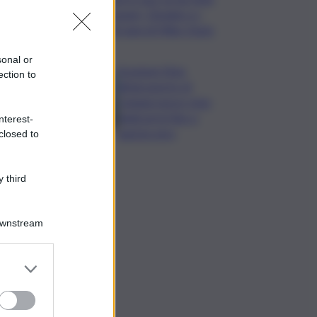
Stewart, Diodato e i
100 anni di Miles Davis
sonal or
Eruzione Etna,
ection to
all’aeroporto di
Catania nuovo stop
degli arrivi fino a
nterest-
questa sera
closed to
 third
Downstream