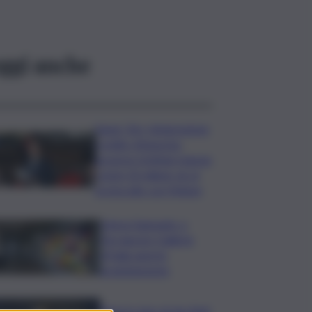
ggi anche
Super Zes, integrazione
credito d’imposta:
governo Schifani stanzia
i primi 10 milioni: ok al
protocollo con Meloni
Intesa Sanpaolo: a
Ferragosto Gallerie
d’Italia aperte
gratuitamente
Time in Jazz al via: Amii