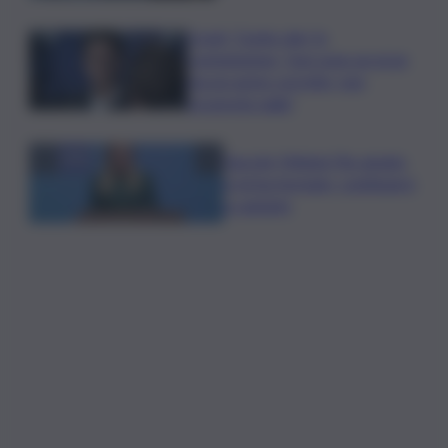
Covid, ‘Conte-day’ in
commissione: “non sono un eroe
ma un uomo corretto, non
troverete nulla”
Guccini, Meloni: l’ho amato
e mi ha formato, continuerò
a cantarlo