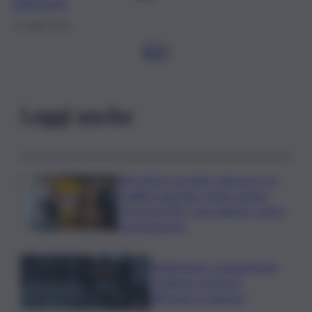
interventi
17 Luglio 2019
1
2
3
Leggi anche
Rete idrica, incendi e dissesto, tra
fragilità naturale e mano umana.
Cocina al QdS: “Così agiamo contro
le emergenze”
Bitdefender: popolarità de
L’Odissea usata per
diffondere malware