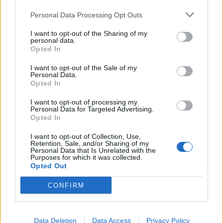
Nicola, 22 – P.IVA: 01153210875 – Cciaa Catania n.
Personal Data Processing Opt Outs
This information may also be disclosed by us to third parties
01153210875 – Quotidiano di Sicilia usufruisce dei
on the IAB’s List of Downstream Participants that may further
contributi di cui al D.lgs n. 70/2017
I want to opt-out of the Sharing of my
disclose it to other third parties.
personal data.
Opted In
I want to opt-out of the Sale of my
Personal Data.
Chi Siamo
Opted In
Fondazione Etica e Valori Marilù Tregua
Fondatore Carlo Alberto Tregua
Lavora con noi
I want to opt-out of processing my
Personal Data for Targeted Advertising.
Gerenza
Opted In
I want to opt-out of Collection, Use,
Retention, Sale, and/or Sharing of my
Personal Data that Is Unrelated with the
Purposes for which it was collected.
Opted Out
Scarica l’app
CONFIRM
Privacy Policy
Preferenze Privacy
Data Deletion
Data Access
Privacy Policy