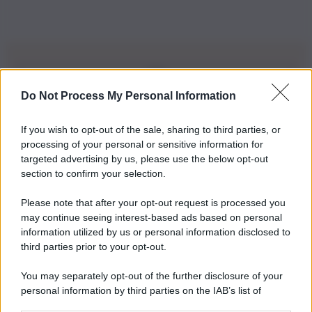
Do Not Process My Personal Information
Iscriviti alla nostra Newsletter
If you wish to opt-out of the sale, sharing to third parties, or
Iscriviti alla nostra newsletter per non perdere le ultime
processing of your personal or sensitive information for
novità
targeted advertising by us, please use the below opt-out
section to confirm your selection.
Iscriviti Ora
Please note that after your opt-out request is processed you
may continue seeing interest-based ads based on personal
information utilized by us or personal information disclosed to
third parties prior to your opt-out.
You may separately opt-out of the further disclosure of your
personal information by third parties on the IAB’s list of
© 2026 | Ediservice s.r.l. 95126 Catania – Via Principe
downstream participants.