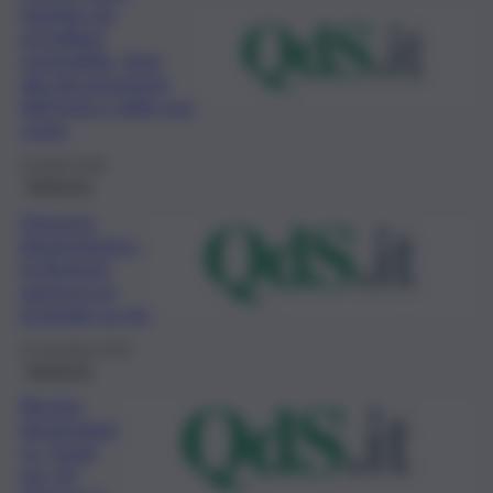
ripartire da
un’edilizia
sostenibile. Stop
alla devastazione
dell’Isola e delle sue
coste
24 Aprile 2020
Ambiente
Dissesto
idrogeologico,
la Regione
approva un
progetto su tre
31 Dicembre 2019
Ambiente
Rischio
idrogeologi
co, fondi
per 54