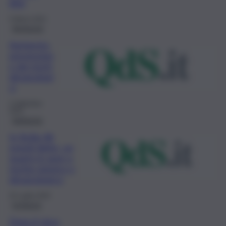
iblei
5 Marzo 2021
Agrigento
Agrigento,
prevenzion
e dei rischi
idrogeologi
ci
2 Settembre
2020
Ambiente
In Sicilia 46
grandi dighe, un
quarto in aree a
rischio sismico o
idrogeologico
25 Luglio 2020
Inchiesta
Dopo il virus,