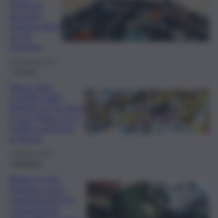
Trasporti,
discarica
riaperta dopo
ore di
tensione
18 Febbraio 2025
Cronaca
Rifiuti, altra
sconfitta della
Regione al Tar dopo
il caso Oikos: ecco
l’ultima sentenza
su Sicula
3 Febbraio 2025
Ambiente
Rifiuti, il post-
festività causa
rallentamenti nei
conferimenti