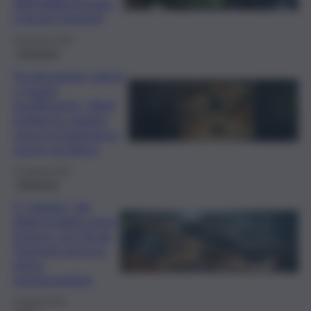
dell’indifferenziata
a Sicula Trasporti
8 Gennaio 2025
Istituzioni
Tra discariche sature
e spazio
insufficiente, rifiuti
siciliani in viaggio
verso la Danimarca:
nuovo via libera
31 Agosto 2024
Ambiente
Il “viaggio” dei
rifiuti siciliani verso
l’estero, per Sicula
Trasporti arriva la
prima
autorizzazione
3 Agosto 2024