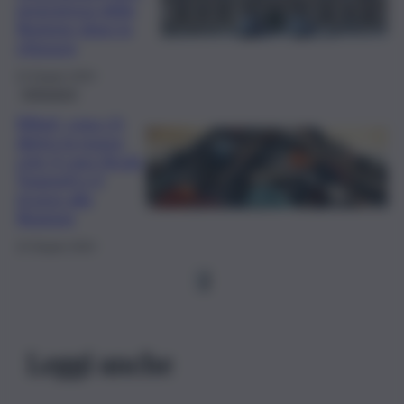
emergenza della
Regione dopo la
chiusura
22 Giugno 2024
Istituzioni
Rifiuti, cosa c’è
dietro la nuova
crisi: il caso Sicula
Trasporti e il
ricorso alla
Regione
22 Giugno 2024
1
Leggi anche