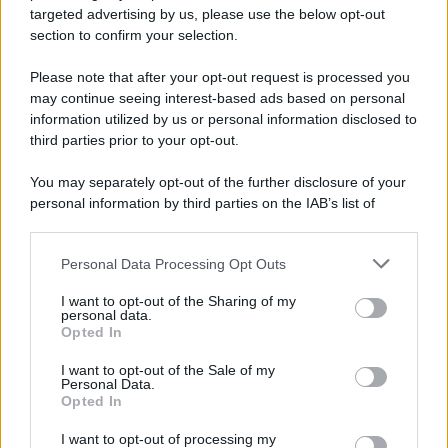
novità
targeted advertising by us, please use the below opt-out
section to confirm your selection.
Iscriviti Ora
Please note that after your opt-out request is processed you
may continue seeing interest-based ads based on personal
information utilized by us or personal information disclosed to
third parties prior to your opt-out.
You may separately opt-out of the further disclosure of your
personal information by third parties on the IAB’s list of
© 2026 | Ediservice s.r.l. 95126 Catania – Via Principe
downstream participants.
Nicola, 22 – P.IVA: 01153210875 – Cciaa Catania n.
Personal Data Processing Opt Outs
This information may also be disclosed by us to third parties
01153210875 – Quotidiano di Sicilia usufruisce dei
on the IAB’s List of Downstream Participants that may further
contributi di cui al D.lgs n. 70/2017
I want to opt-out of the Sharing of my
disclose it to other third parties.
personal data.
Opted In
I want to opt-out of the Sale of my
Personal Data.
Chi Siamo
Opted In
Fondazione Etica e Valori Marilù Tregua
Fondatore Carlo Alberto Tregua
Lavora con noi
I want to opt-out of processing my