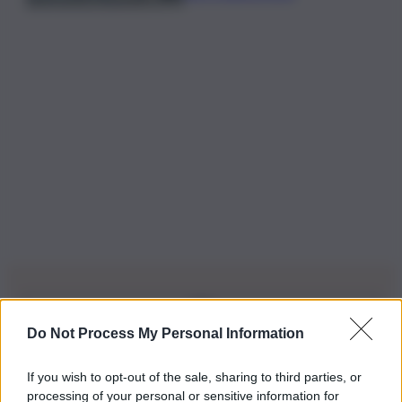
Do Not Process My Personal Information
Iscriviti alla nostra Newsletter
If you wish to opt-out of the sale, sharing to third parties, or
Iscriviti alla nostra newsletter per non perdere le ultime
processing of your personal or sensitive information for