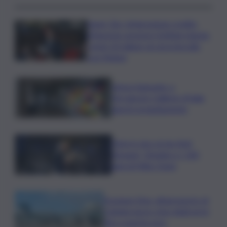
Super Zes, integrazione credito
d’imposta: governo Schifani stanzia
i primi 10 milioni: ok al protocollo
con Meloni
Intesa Sanpaolo: a
Ferragosto Gallerie d’Italia
aperte gratuitamente
Time in Jazz al via: Amii
Stewart, Diodato e i 100
anni di Miles Davis
Eruzione Etna, all’aeroporto di
Catania nuovo stop degli arrivi
fino a questa sera