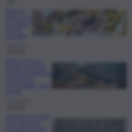
Fatti
Rifiuti in
Sicilia, se la
precarietà
diventa
normalità
9 Luglio 2024
Istituzioni
Rifiuti, la doccia
fredda: per Sicula
Trasporti l’ordinanza
di Schifani è
“ineseguibile”, ecco
perché
25 Giugno 2024
Istituzioni
Discarica di Lentini,
provvedimento
straordinario anti-