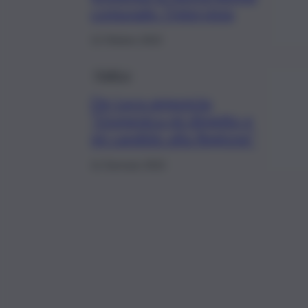
comunale: l’intervista
12 Ottobre 2022
Politica
De Luca annuncia:
“Domenica mi dimetto e
mi candido alla Regione”
11 Gennaio 2022