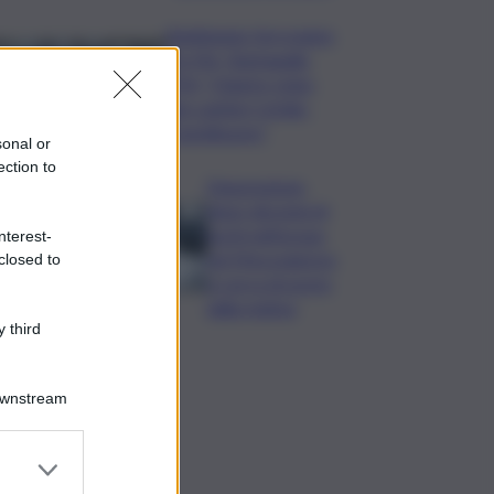
Raddoppio ferroviario
Pa-Me, Barbagallo
(Pd): “Chiarire stato
dei cantieri Cefalù-
Castelbuono”
sonal or
ection to
Depurazione,
dopo decenni di
buchi nell’acqua
nterest-
nel Mezzogiorno
closed to
si cerca di uscire
dalla melma
 third
Downstream