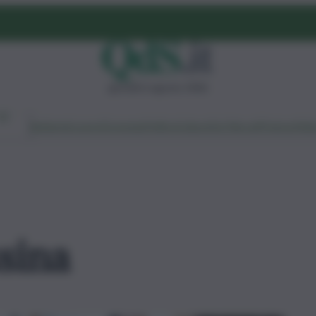
giovedì 6 agosto 2026
Ambiente
Lavoro
Economia
Politica
Cultura
Dai Mercati
Podcast
Vid
sina