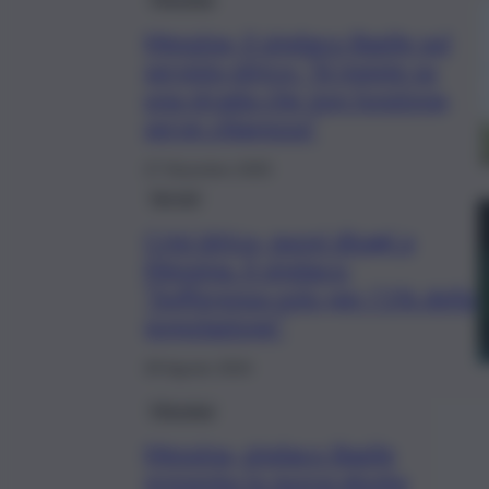
Messina, il sindaco Basile sul
servizio idrico: “Si insiste su
una strada che non funziona,
serve chiarezza”
27 Dicembre 2025
Servizi
Crisi idrica, nuovi disagi a
Messina. Il sindaco:
“Sofferenza solo per l’1% della
popolazione”
28 Agosto 2024
Messina
Messina, sindaco Basile
presenta la nuova giunta