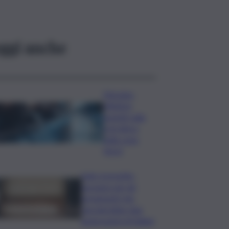
ggi anche
Messina,
riflettori
puntati sulla
crisi idrica
nella zona
Nord
Safe: il prestito
europeo per gli
armamenti che
vincolerebbe due
generazioni di italiani