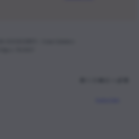
.IVA: 01153210875 – Cciaa Catania n.
 D.lgs n. 70/2017
Scarica l’app