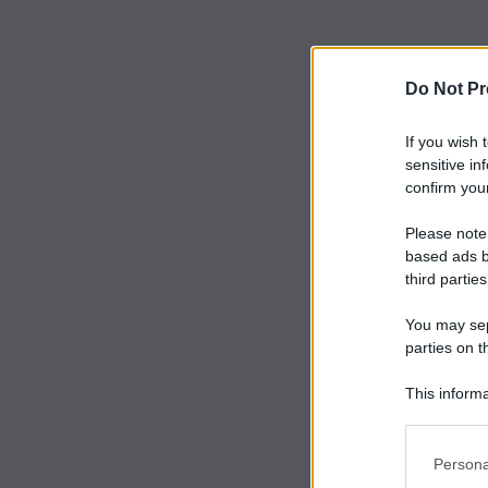
Do Not Pr
If you wish 
sensitive in
confirm your
Please note
based ads b
third parties
You may sepa
parties on t
This informa
Participants
Persona