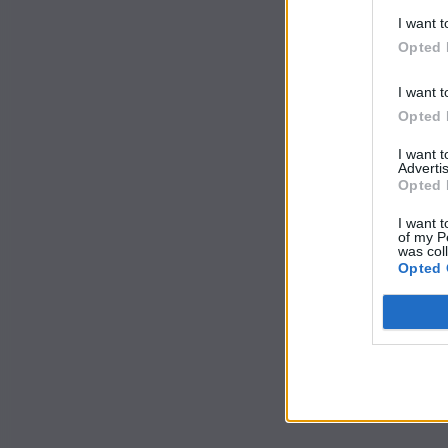
I want t
Opted 
I want t
Opted 
I want 
Advertis
Opted 
I want t
of my P
was col
Opted 