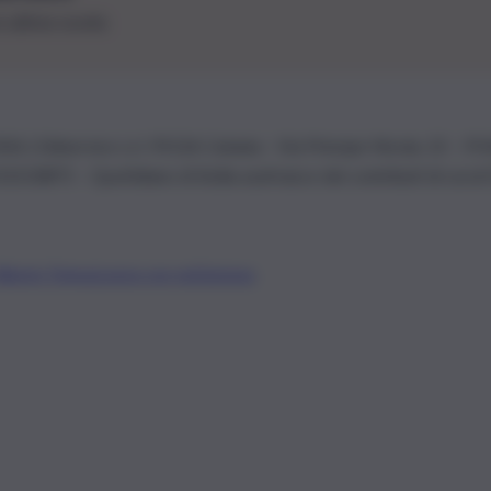
le ultime novità
26 | Ediservice s.r.l. 95126 Catania – Via Principe Nicola, 22 – P
3210875 – Quotidiano di Sicilia usufruisce dei contributi di cui al
Alberto Tregua
Lavora con noi
Gerenza