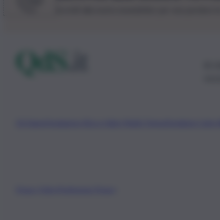
Iscriviti alla nostra newsletter per non perdere 
© 20
0115
Chi Siamo
Fondazione Etica e Valori Marilù Tregua
Fondatore Carlo 
Privacy Policy
Preferenze Privacy