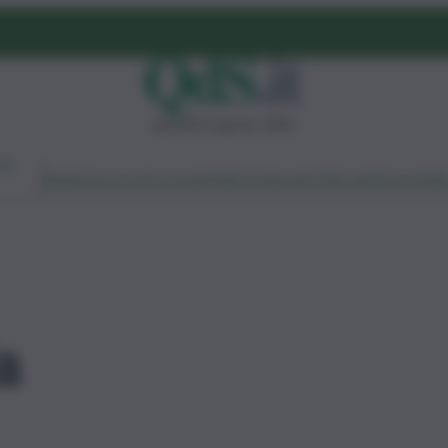
giovedì 6 agosto 2026
Ambiente
Lavoro
Economia
Politica
Cultura
Dai Mercati
Podcast
Vid
a