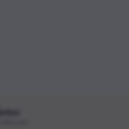
letter
le ultime novità