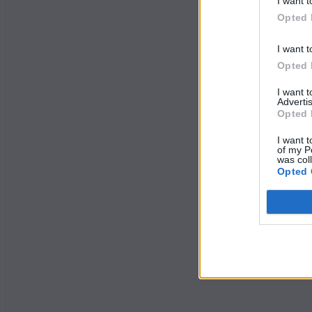
I want t
Opted 
I want t
Opted 
I want 
Advertis
Opted 
I want t
of my P
was col
Opted 