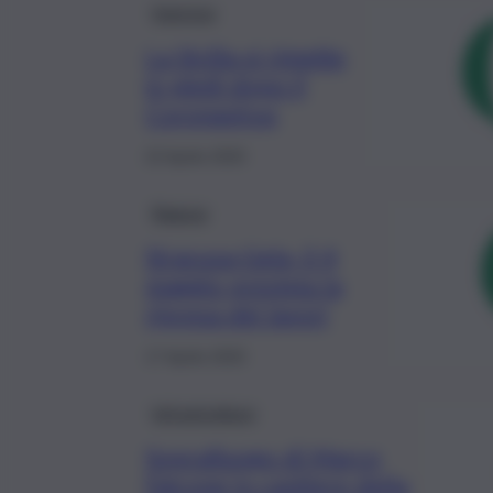
Impresa
La Sicilia si rimette
in piedi dopo il
Coronavirus
22 Aprile 2020
Ragusa
Siracusa-Gela, il 4
maggio prevista la
ripresa dei lavori
17 Aprile 2020
Infrastrutture
Sopralluogo di Marco
Falcone in cantiere della