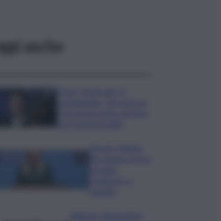
ggi anche
Covid, ‘Conte-day’ in
commissione: “non sono un
eroe ma un uomo corretto,
non troverete nulla”
Guccini, Meloni:
l’ho amato e mi ha
formato,
continuerò a
cantarlo
Palermo, l’operazione