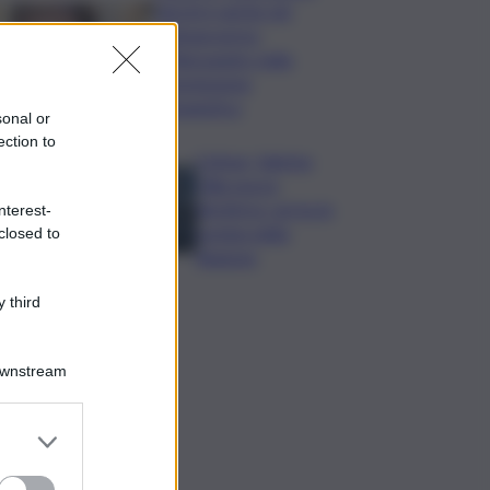
Varchi è anche nel
Sottogoverno:
D’Alessandro nella
commissione
Urbanistica
sonal or
ection to
Cefpas, Sabrina
Cillia nuova
direttrice: arriva la
nterest-
nomina della
closed to
Regione
 third
Downstream