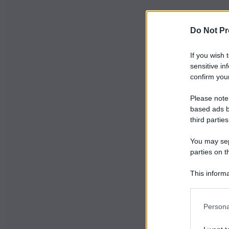
Do Not Pr
If you wish 
sensitive in
confirm your
Please note
based ads b
third parties
You may sepa
parties on t
This informa
Participants
Persona