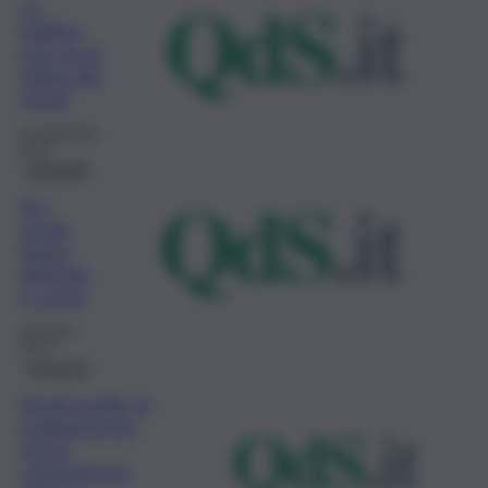
La
politica
non sia al
traino dei
social
22 Settembre
2023
Editoriale
Se i
social
fanno
diventar
e scemi
19 Luglio
2023
Inchiesta
Social media, la
malagioventù
senza
competenze: