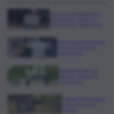
Morto a Lampedusa travolto
dal gommone, la vittima è il
regista Cristiano Giamporcaro
Papa: Presenza di Dio nelle
nostre vite in grado di
cambiare tutto
Nagasaki, 81 anni dopo
l’atomica: “Il nucleare è
male assoluto”
Coldiretti: Filiera bufalina
solida ed in crescita
continua