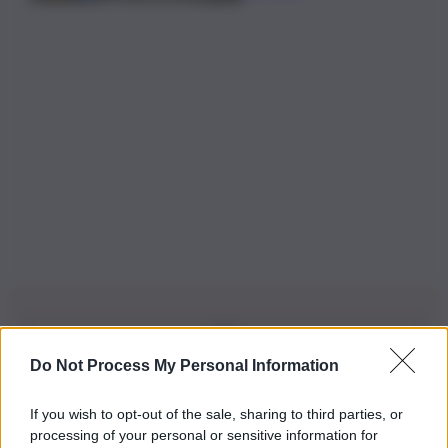
Do Not Process My Personal Information
Iscriviti alla nostra Newsletter
If you wish to opt-out of the sale, sharing to third parties, or
Iscriviti alla nostra newsletter per non perdere le ultime
processing of your personal or sensitive information for