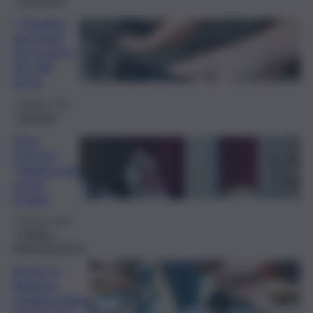
I “fanatici
ignoranti”
dei social e
dei talk
show
7 Maggio 2026
Editoriale
Papa
Prevost:
“Bulimia dei
social
media”
22 Agosto 2025
Pubblica
ammimistrazione
Social, la
Regione
siciliana detta