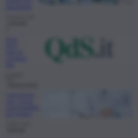
regole per i
dipendenti
10 Gennaio 2025
L’Astrolabi
o
Gran
Tour?
Solo se
condivisi
bile
21 Maggio
2024
Medicina legale
Comunicare
con i social,
responsabilità
del medico
26 Marzo 2024
Editoriale