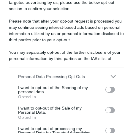
novità
targeted advertising by us, please use the below opt-out
section to confirm your selection.
Iscriviti Ora
Please note that after your opt-out request is processed you
may continue seeing interest-based ads based on personal
information utilized by us or personal information disclosed to
third parties prior to your opt-out.
You may separately opt-out of the further disclosure of your
personal information by third parties on the IAB’s list of
© 2026 | Ediservice s.r.l. 95126 Catania – Via Principe
downstream participants.
Nicola, 22 – P.IVA: 01153210875 – Cciaa Catania n.
Personal Data Processing Opt Outs
This information may also be disclosed by us to third parties
01153210875 – Quotidiano di Sicilia usufruisce dei
on the IAB’s List of Downstream Participants that may further
contributi di cui al D.lgs n. 70/2017
I want to opt-out of the Sharing of my
disclose it to other third parties.
personal data.
Opted In
I want to opt-out of the Sale of my
Personal Data.
Chi Siamo
Opted In
Fondazione Etica e Valori Marilù Tregua
Fondatore Carlo Alberto Tregua
Lavora con noi
I want to opt-out of processing my
Personal Data for Targeted Advertising.