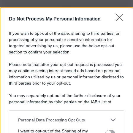
Do Not Process My Personal Information
Iscriviti alla nostra Newsletter
If you wish to opt-out of the sale, sharing to third parties, or
Iscriviti alla nostra newsletter per non perdere le ultime
processing of your personal or sensitive information for
novità
targeted advertising by us, please use the below opt-out
section to confirm your selection.
Iscriviti Ora
Please note that after your opt-out request is processed you
may continue seeing interest-based ads based on personal
information utilized by us or personal information disclosed to
third parties prior to your opt-out.
You may separately opt-out of the further disclosure of your
personal information by third parties on the IAB’s list of
© 2026 | Ediservice s.r.l. 95126 Catania – Via Principe
downstream participants.
Nicola, 22 – P.IVA: 01153210875 – Cciaa Catania n.
Personal Data Processing Opt Outs
This information may also be disclosed by us to third parties
01153210875 – Quotidiano di Sicilia usufruisce dei
on the IAB’s List of Downstream Participants that may further
contributi di cui al D.lgs n. 70/2017
I want to opt-out of the Sharing of my