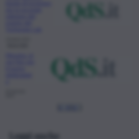
bando di iscrizione
per la seconda
edizione del
master del
Tyrrhenian Lab
19 Aprile 2023
Brevi-Fatti
Messina, al
via l’iter per
il nuovo
elettrodott
o
26 Gennaio
2023
1
…
4
5
6
…
Leggi anche