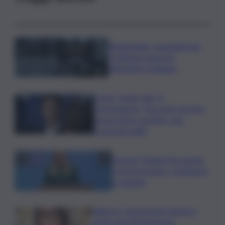
Bitdefender: popolarità de
L’Odissea usata per
diffondere malware
Covid, ‘Conte-day’ in
commissione: “non sono un eroe
ma un uomo corretto, non
troverete nulla”
Guccini, Meloni: l’ho amato
e mi ha formato, continuerò
a cantarlo
Palermo, l’operazione Varchi è
anche nel Sottogoverno: