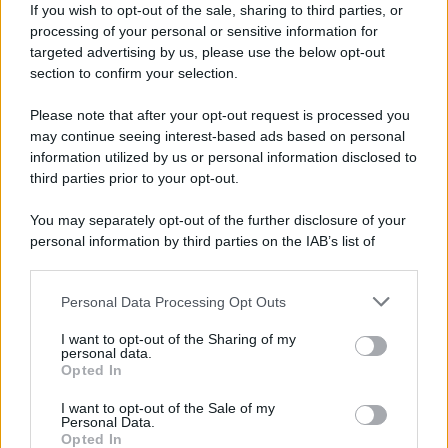
If you wish to opt-out of the sale, sharing to third parties, or
Iscriviti alla nostra newsletter per non perdere le ultime
processing of your personal or sensitive information for
novità
targeted advertising by us, please use the below opt-out
section to confirm your selection.
Iscriviti Ora
Please note that after your opt-out request is processed you
may continue seeing interest-based ads based on personal
information utilized by us or personal information disclosed to
third parties prior to your opt-out.
You may separately opt-out of the further disclosure of your
personal information by third parties on the IAB’s list of
© 2026 | Ediservice s.r.l. 95126 Catania – Via Principe
downstream participants.
Nicola, 22 – P.IVA: 01153210875 – Cciaa Catania n.
Personal Data Processing Opt Outs
This information may also be disclosed by us to third parties
01153210875 – Quotidiano di Sicilia usufruisce dei
on the IAB’s List of Downstream Participants that may further
contributi di cui al D.lgs n. 70/2017
I want to opt-out of the Sharing of my
disclose it to other third parties.
personal data.
Opted In
I want to opt-out of the Sale of my
Personal Data.
Chi Siamo
Opted In
Fondazione Etica e Valori Marilù Tregua