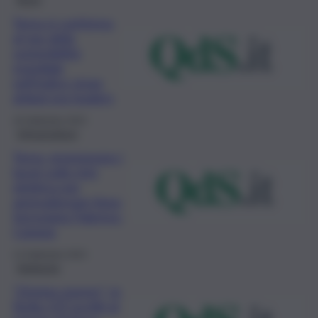
Terna si conferma
al top della
sostenibilità
mondiale
nell’indice stoxx
global esg leaders
18 Settembre 2023
Infrastrutture
Terna, proseguono i
lavori sulla rete
elettrica per
ammodernare linea
ferroviaria Palermo-
Catania
13 Settembre 2023
Ambiente
“Driving energy”, in
Sicilia 137 iscritti al