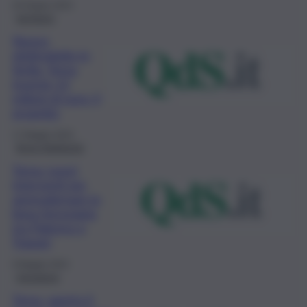
20 Giugno 2023
territorio
Nuovo
elettrodotto in
Sicilia, Terna
investe 12
milioni di euro: il
progetto
17 Maggio 2023
Brevi-Ambiente
Terna: nuovi
interventi per
ammodernare la
linea ferroviaria
tra Palermo e
Trapani
9 Maggio 2023
Istruzione
Terna, aperto il