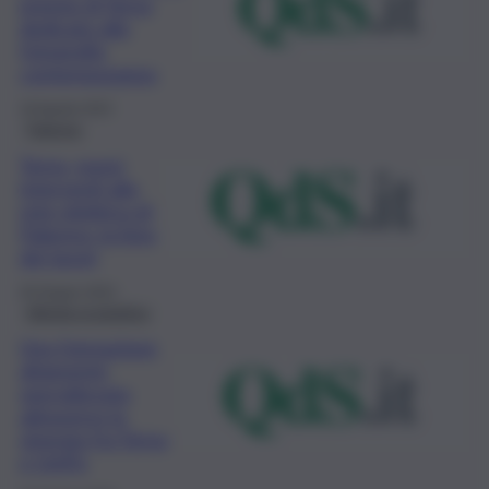
premio di Terna
dedicato alla
fotografia
contemporanea
18 Agosto 2023
Palermo
Terna, nuovi
interventi alla
rete elettrica di
Palermo: la lista
dei lavori
26 Giugno 2023
Attività produttive
Una formazione
altamente
specializzata
attraverso la
sinergia fra Terna
e UniPa