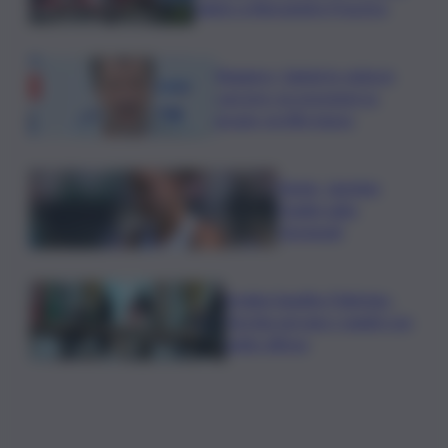
saluto a Alessandra Frazzica
Roggero, Salvini lo visita in
carcere: no pressioni su
grazia, profilo basso
Tennis, Jasmine
Paolini salta
Cincinnati
Arabia Saudita-Pakistan-
Turchia serrano i ranghi con
patto difesa