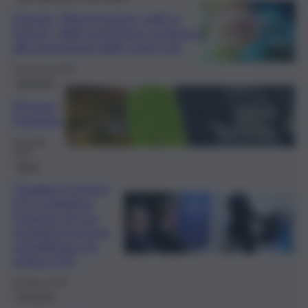
Dossier “Rigenerazioni, radici e
futuro”: dalla transizione ecologica
alle innovazioni delle smart city
4 Dicembre 2025
Rubriche
Fermare
l’orologio
18 Luglio
2025
Brevi
“Guidare il futuro”,
ECG sottolinea
l’urgenza di una
regolamentazione
semplificata nel
settore FVL
26 Marzo 2025
Province