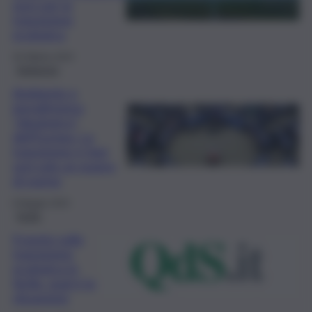
euro per la
transizione
ecologica
30 Ottobre 2024
Ambiente
Ambiente e
iperattivismo
“ideologico”
dell’Europa. La
transizione è (per
ora) solo un pugno
di norme
8 Maggio 2024
Sicilia
Il punto sulla
transizione
ecologica in
Sicilia, qual è la
situazione