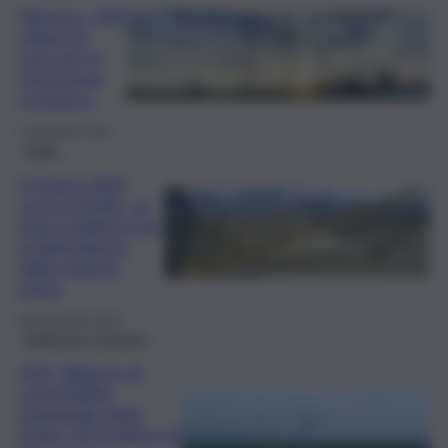
Messina, 200
milioni di
euro per la
transizione
ecologica
1 Dicembre 2024
Sicilia
Il ritorno delle
cave in Sicilia, un
passo indietro per
la dipendenza
dalle materie
prime
28 Novembre 2024
Ambiente e Energia
A2A, Bilancio di
sostenibilità
territoriale della
Sicilia: 54,3 milioni di