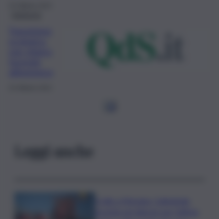
25 Ottobre 2023
Ambiente
Transizione
ecologica,
non stiamo
facendo
abbastanza
25 Ottobre 2023
1
2
Leggi anche
Crollo a Messina, Cattedrale
gremita nel silenzio per l’ultimo