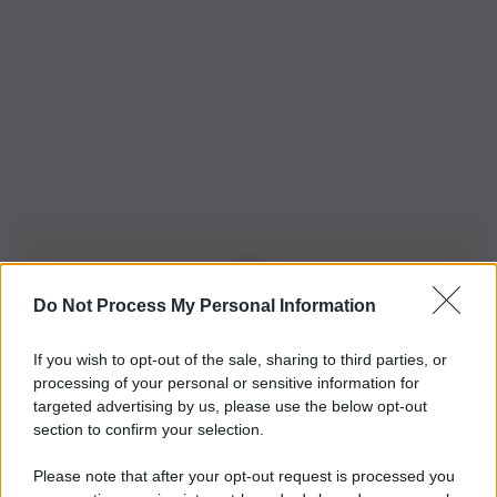
Do Not Process My Personal Information
Iscriviti alla nostra Newsletter
If you wish to opt-out of the sale, sharing to third parties, or
Iscriviti alla nostra newsletter per non perdere le ultime
processing of your personal or sensitive information for
novità
targeted advertising by us, please use the below opt-out
section to confirm your selection.
Iscriviti Ora
Please note that after your opt-out request is processed you