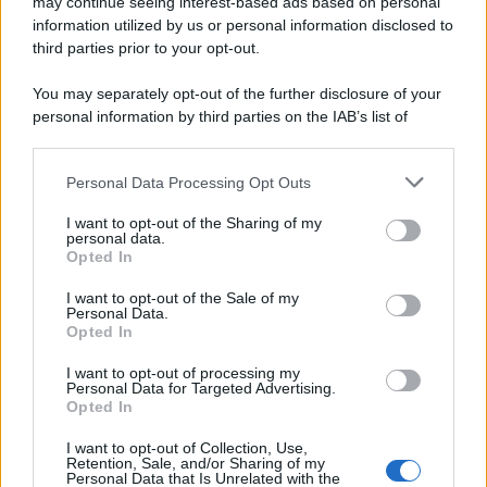
may continue seeing interest-based ads based on personal
information utilized by us or personal information disclosed to
third parties prior to your opt-out.
You may separately opt-out of the further disclosure of your
personal information by third parties on the IAB’s list of
© 2026 | Ediservice s.r.l. 95126 Catania – Via Principe
downstream participants.
Nicola, 22 – P.IVA: 01153210875 – Cciaa Catania n.
Personal Data Processing Opt Outs
This information may also be disclosed by us to third parties
01153210875 – Quotidiano di Sicilia usufruisce dei
on the IAB’s List of Downstream Participants that may further
contributi di cui al D.lgs n. 70/2017
I want to opt-out of the Sharing of my
disclose it to other third parties.
personal data.
Opted In
I want to opt-out of the Sale of my
Personal Data.
Chi Siamo
Opted In
Fondazione Etica e Valori Marilù Tregua
Fondatore Carlo Alberto Tregua
Lavora con noi
I want to opt-out of processing my
Personal Data for Targeted Advertising.
Gerenza
Opted In
I want to opt-out of Collection, Use,
Retention, Sale, and/or Sharing of my
Personal Data that Is Unrelated with the