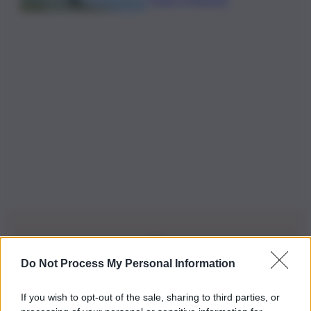
Do Not Process My Personal Information
Iscriviti alla nostra Newsletter
If you wish to opt-out of the sale, sharing to third parties, or
Iscriviti alla nostra newsletter per non perdere le ultime