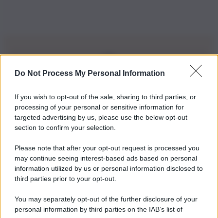
Do Not Process My Personal Information
Iscriviti alla nostra Newsletter
If you wish to opt-out of the sale, sharing to third parties, or
Iscriviti alla nostra newsletter per non perdere le ultime
processing of your personal or sensitive information for
novità
targeted advertising by us, please use the below opt-out
section to confirm your selection.
Iscriviti Ora
Please note that after your opt-out request is processed you
may continue seeing interest-based ads based on personal
information utilized by us or personal information disclosed to
third parties prior to your opt-out.
You may separately opt-out of the further disclosure of your
personal information by third parties on the IAB’s list of
© 2026 | Ediservice s.r.l. 95126 Catania – Via Principe