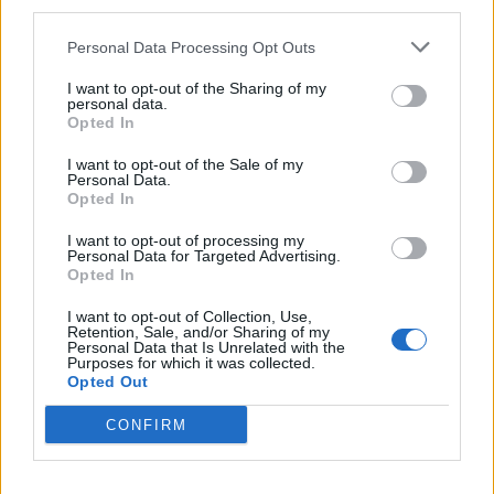
downstream participants.
Nicola, 22 – P.IVA: 01153210875 – Cciaa Catania n.
Personal Data Processing Opt Outs
This information may also be disclosed by us to third parties
01153210875 – Quotidiano di Sicilia usufruisce dei
on the IAB’s List of Downstream Participants that may further
contributi di cui al D.lgs n. 70/2017
I want to opt-out of the Sharing of my
disclose it to other third parties.
personal data.
Opted In
I want to opt-out of the Sale of my
Personal Data.
Chi Siamo
Opted In
Fondazione Etica e Valori Marilù Tregua
Fondatore Carlo Alberto Tregua
Lavora con noi
I want to opt-out of processing my
Personal Data for Targeted Advertising.
Gerenza
Opted In
I want to opt-out of Collection, Use,
Retention, Sale, and/or Sharing of my
Personal Data that Is Unrelated with the
Purposes for which it was collected.
Opted Out
Scarica l’app
CONFIRM
Privacy Policy
Preferenze Privacy