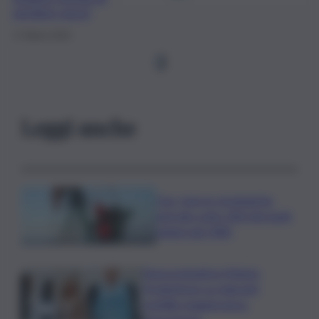
perdere pezzi
17 Marzo 2023
1
Leggi anche
Usa, riserve strategiche
petrolio sotto 300 mln barili,
minimi dal 1983
Nuova iniziativa Meloni-
Frederiksen su migranti,
scintille maggioranza-