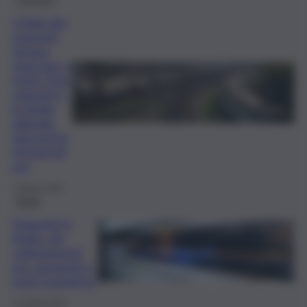
L’Italia dei
trasporti
rimane
spaccata a
metà. Due
velocità e
la Sicilia
attende
(ancora) le
infrastrutt
ure
1 Marzo 2026
Sicilia
Trasporti in
Sicilia, più
collegamenti
per aeroporti e
mete turistiche
27 Aprile 2024