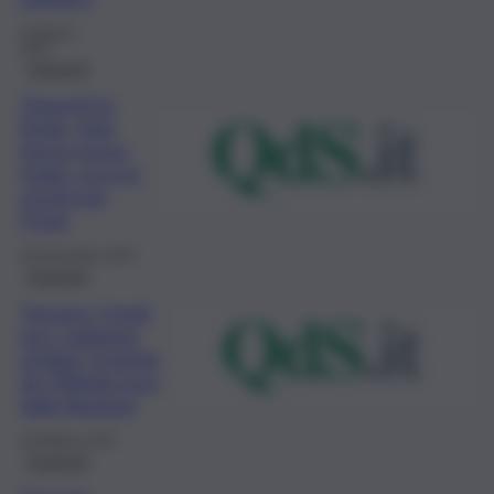
23 Marzo
2024
Trasporti
Trasporti in
Sicilia, Italo
lancia nuove
tratte: ecco le
novità per
l’Isola
28 Novembre 2023
Trasporti
Tornano i fondi
per i radiotaxi
siciliani, il bando
da 700mila euro
dalla Regione
28 Ottobre 2023
Trasporti