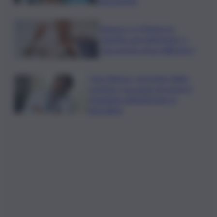
opposizione
Vannacci vs Meloni tra
“aspetto una telefonata” e
“non arretro di un millimetro”
Caso Ranucci, arrestato Valter
Lavitola: è accusato di essere il
mandante dell’attentato al
giornalista