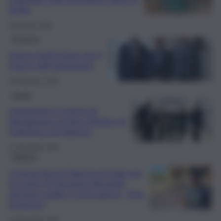
Sicilia
8 Gennaio 2026
Province
Intesa UniPa-Ebas per il
futuro dell’artigianato
18 Dicembre 2025
Sanità
Inaugurato il Centro di
Simulazione in Area Medica al
Policlinico di Palermo
12 Dicembre 2025
Palermo
L’Università di Palermo in lutto per
la morte di Giovanna Brunetti,
giovane madre e ricercatrice: “Una
leonessa”
12 Dicembre 2025