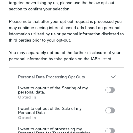
novità
targeted advertising by us, please use the below opt-out
section to confirm your selection.
Iscriviti Ora
Please note that after your opt-out request is processed you
may continue seeing interest-based ads based on personal
information utilized by us or personal information disclosed to
third parties prior to your opt-out.
You may separately opt-out of the further disclosure of your
personal information by third parties on the IAB’s list of
© 2026 | Ediservice s.r.l. 95126 Catania – Via Principe
downstream participants.
Nicola, 22 – P.IVA: 01153210875 – Cciaa Catania n.
Personal Data Processing Opt Outs
This information may also be disclosed by us to third parties
01153210875 – Quotidiano di Sicilia usufruisce dei
on the IAB’s List of Downstream Participants that may further
contributi di cui al D.lgs n. 70/2017
I want to opt-out of the Sharing of my
disclose it to other third parties.
personal data.
Opted In
I want to opt-out of the Sale of my
Personal Data.
Chi Siamo
Opted In
Fondazione Etica e Valori Marilù Tregua
Fondatore Carlo Alberto Tregua
Lavora con noi
I want to opt-out of processing my