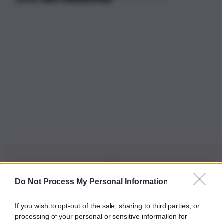
Do Not Process My Personal Information
Iscriviti alla nostra Newsletter
If you wish to opt-out of the sale, sharing to third parties, or
Iscriviti alla nostra newsletter per non perdere le ultime
processing of your personal or sensitive information for