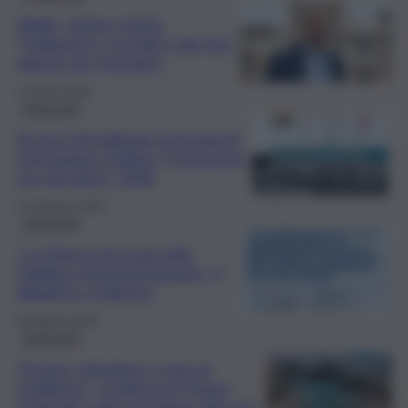
Midiri, rettore UniPa:
“Trattenere i cervelli e dar loro
slancio per investire”
13 Marzo 2026
Università
Al via il 26 febbraio la Scuola di
Formazione Politica “Conoscere
per decidere” 2026
25 Febbraio 2026
Università
“La riforma Accrual nella
Pubblica Amministrazione”, il
dibattito a Palermo
9 Febbraio 2026
Università
“Acqua: soluzione e non un
problema”, a Palermo il Forum
regionale sulla questione idrica in