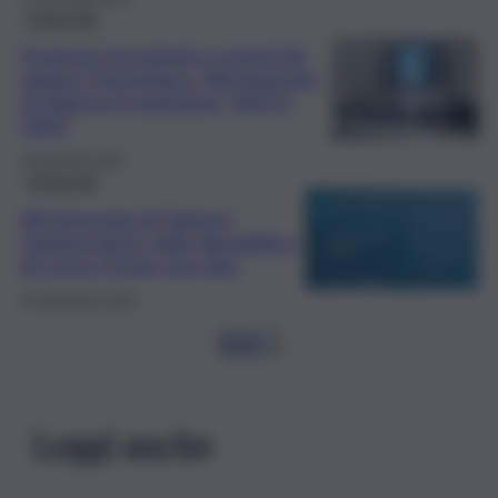
Università
Progressi tecnologici e trend del
settore fotovoltaico. All’Università
di Palermo il workshop “SAFE2
2025”
3 Dicembre 2025
Università
All’Università di Palermo
l’ambasciatore della Repubblica
di Corea Choon-Goo Kim
25 Novembre 2025
1
2
3
…
Leggi anche