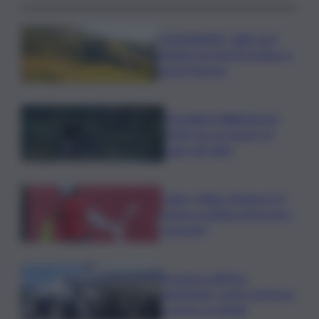
”DoloViniMiti”: dall’1 al 4
ottobre tra Val di Cembra e
Val di Fiemme
Mondiali di Wakeboard
2026: tre ori azzurri al
Lago del Salto
Calcio, Milan-Chelsea 0-3,
prima sconfitta estiva per i
rossoneri
Eruzione sull’Etna,
ripristinati i voli in partenza
e arrivo a Catania