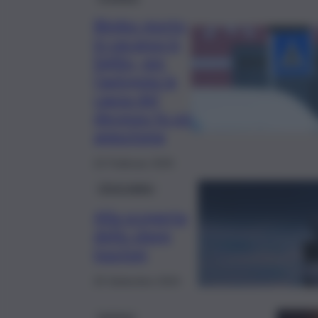
Bimbo morto
in vacanza in
Egitto, per
l’autopsia la
causa del
decesso fu un
aneurisma
22 Febbraio 2025
L’Astrolabio
Alla scoperta
dello sleep
tourism
25 Settembre 2024
turismo