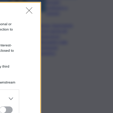
formato,
continuerò a
cantarlo
sonal or
Palermo, l’operazione
ection to
Varchi è anche nel
Sottogoverno:
D’Alessandro nella
nterest-
commissione
closed to
Urbanistica
 third
Downstream