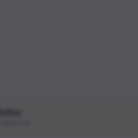
letter
le ultime novità