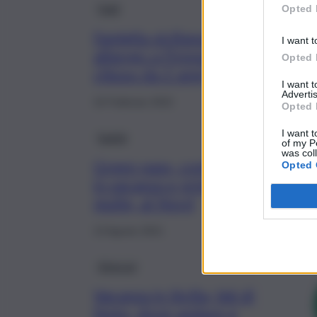
Fatti
Opted 
Famiglia siciliana prenota
I want t
albergo a Firenze ma è
Opted 
chiuso da 2 anni
I want 
Advertis
16 Febbraio 2022
Opted 
I want t
Sanità
of my P
was col
Green pass, controlli
Opted 
in vacanza e prime
multe, al Nord
13 Agosto 2021
Itinerari
Vacanza in Sicilia, Val di
Noto, dove andare e