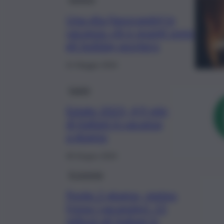
Una vita (lavorando) in
vacanza: chi e quanti sono
gli holiday workers
21 Maggio 2024
Sanità
Estate 2023, 4,9 mln
di italiani in vacanza
a giugno
30 Giugno 2023
Economia
Ponte 2 giugno, meteo
frena i vacanzieri: 15
milioni gli italiani in