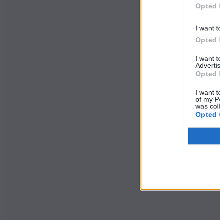
Opted 
I want t
Opted 
I want 
Advertis
Opted 
I want t
of my P
was col
Opted 