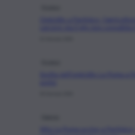
Province
Omicidio a Partinico, l’agricoltor
carcere ma il gip non convalida 
31 Gennaio 2026
Province
Svolta nell’omicidio La Puma a P
uomo
30 Gennaio 2026
Palermo
Vito La Puma ucciso a Partinico,