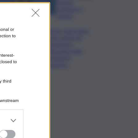
formato,
continuerò a
cantarlo
sonal or
Palermo, l’operazione
ection to
Varchi è anche nel
Sottogoverno:
D’Alessandro nella
nterest-
commissione
closed to
Urbanistica
 third
Downstream