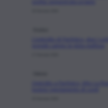
svolta: sequestrata un’auto
18 Gennaio 2026
Province
L’omicidio di Partinico, due i col
prende campo la pista mafiosa
17 Gennaio 2026
Palermo
Omicidio a Partinico, Vito La Pu
ipotesi regolamento di conti
15 Gennaio 2026