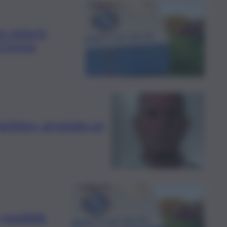
e resta in
il fermo
artinico, arrestato un
 possibile