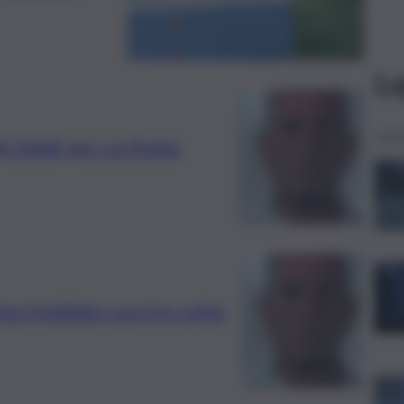
Le
pi fatali per La Puma:
ma freddato con tre colpi: