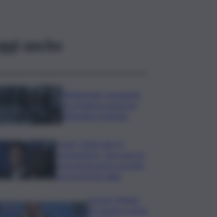
ggi anche
Bitdefender: popolarità
de L’Odissea usata per
diffondere malware
Covid, ‘Conte-day’ in
commissione: “non sono un
eroe ma un uomo corretto,
non troverete nulla”
Guccini, Meloni:
l’ho amato e mi ha