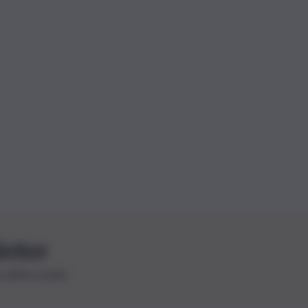
letter
le ultime novità