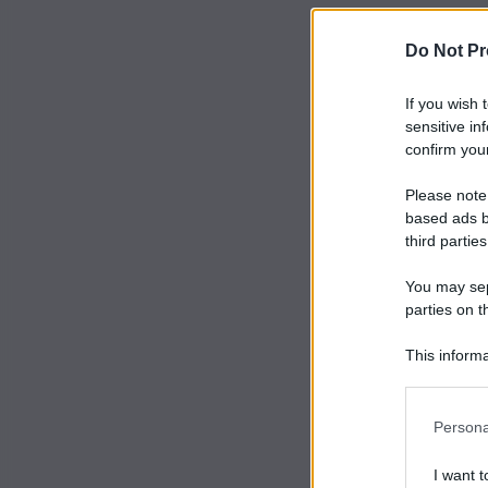
Do Not Pr
If you wish 
sensitive in
confirm your
Please note
based ads b
third parties
You may sepa
parties on t
This informa
Participants
Persona
I want t