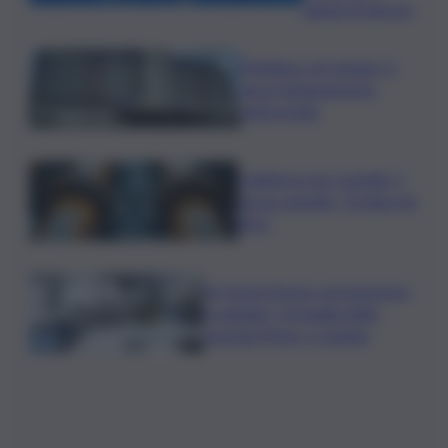
sabato 8 agosto
Policlinico di Catania, in
gara l’adeguamento
antincendio
Collettore Aci Castello, il
nuovo appello: “Si sblocchi
l’iter”
Se fosse il lavoro ad assumere
il capitale? Un’analisi della
vicenda Pfizer a Catania