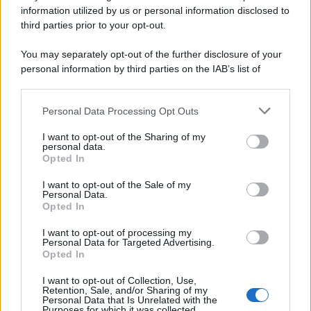
information utilized by us or personal information disclosed to
third parties prior to your opt-out.
You may separately opt-out of the further disclosure of your
personal information by third parties on the IAB’s list of
© 2026 | Ediservice s.r.l. 95126 Catania – Via Principe
downstream participants.
Nicola, 22 – P.IVA: 01153210875 – Cciaa Catania n.
Personal Data Processing Opt Outs
This information may also be disclosed by us to third parties
01153210875 – Quotidiano di Sicilia usufruisce dei
on the IAB’s List of Downstream Participants that may further
contributi di cui al D.lgs n. 70/2017
I want to opt-out of the Sharing of my
disclose it to other third parties.
personal data.
Opted In
I want to opt-out of the Sale of my
Personal Data.
Chi Siamo
Opted In
Fondazione Etica e Valori Marilù Tregua
Fondatore Carlo Alberto Tregua
Lavora con noi
I want to opt-out of processing my
Personal Data for Targeted Advertising.
Gerenza
Opted In
I want to opt-out of Collection, Use,
Retention, Sale, and/or Sharing of my
Personal Data that Is Unrelated with the
Purposes for which it was collected.