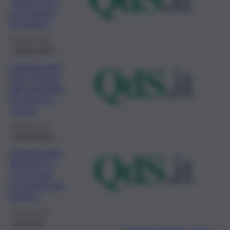
“Green pass
per riunioni
di Giunta”
28 Luglio 2021
Caltanissetta
Caltanissetta,
lento ritorno
alla normalità
fra timori e
vaccini
29 Aprile 2021
Caltanissetta
Caltanissetta,
40 giorni in
zona rossa:
economia nel
baratro
22 Aprile 2021
Istruzione