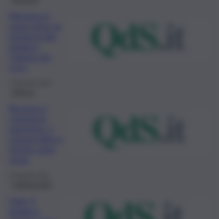
Messina in
zona rossa, la
richiesta del
sindaco
Cateno De
Luca
7 Gennaio 2022
Ragusa
Ricoveri e
contagi in
aumento: 5
comuni iblei a
rischio zona
rossa
24 Agosto 2021
Caltanissetta
Gela, il
sindaco: