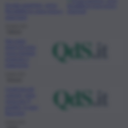
Scuola superiore, verso
flessibilità in zona rossa e
arancione
20 Aprile 2021
Palermo
Nei primi
giorni di zona
rossa riunioni,
proteste e
polemiche
9 Aprile 2021
Siracusa
Covid piccoli
comuni, zona
rossa per 4
positivi, il caso
Buscemi
8 Aprile 2021
Sanità