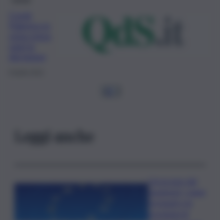
Covid,
Palermo in
zona rossa,
oggi la
decisione
6 Aprile 2021
1
2
…
Leggi anche
L’oroscopo del
weekend, i segni
fortunati e le
previsioni di