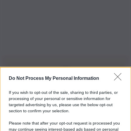
Do Not Process My Personal Information
Iscriviti alla nostra Newsletter
If you wish to opt-out of the sale, sharing to third parties, or
Iscriviti alla nostra newsletter per non perdere le ultime
processing of your personal or sensitive information for
novità
targeted advertising by us, please use the below opt-out
section to confirm your selection.
Iscriviti Ora
Please note that after your opt-out request is processed you
may continue seeing interest-based ads based on personal