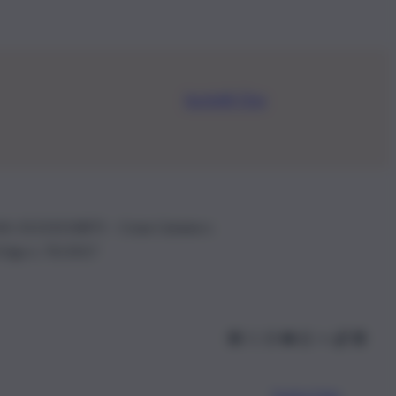
Iscriviti Ora
.IVA: 01153210875 – Cciaa Catania n.
 D.lgs n. 70/2017
Scarica l’app