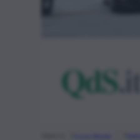
Google
Discover
Fonti 
Seguici su