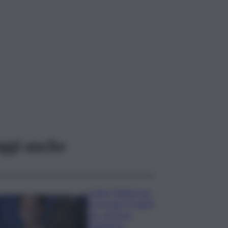
ggi anche
Conte: Meloni non
ha trovato 5 minuti
per verità su
Delmastro-