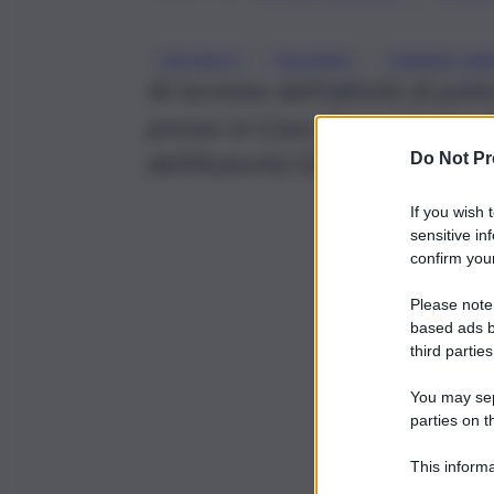
, 
, 
CRONACA
PALERMO
TERMINI IM
Al termine dell’attività di pol
presso la Casa Circondariale d
dell’Autorità Giudiziaria.
Do Not Pr
If you wish 
sensitive in
confirm your
Please note
based ads b
third parties
You may sepa
parties on t
This informa
Participants