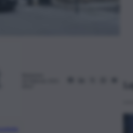
Redazione
26 Febbraio 2025,
Le
09:07
preferite