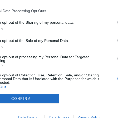
l Data Processing Opt Outs
le del Reparto Territoriale di
Termini Imerese
, hanno dato
re in carcere, emessa dal Giudice delle Indagini Preliminari
o opt-out of the Sharing of my personal data.
 della locale Procura della Repubblica che ha coordinato le
In
,
già noto alle forze dell’ordine e ritenuto il responsabile
 fuoco clandestina
ed
evasione
.
o opt-out of the Sale of my Personal Data.
t, news e aggiornamenti CLICCA QUI
In
ttività investigativa condotta dalla Sezione Operativa del
to opt-out of processing my Personal Data for Targeted
 una notte dello scorso settembre a Trabia, quando un uomo
ing.
olver” all’indirizzo di
quattro persone a bordo di
In
o opt-out of Collection, Use, Retention, Sale, and/or Sharing
ersonal Data that Is Unrelated with the Purposes for which it
o omicidio. Indagini e
lected.
Out
CONFIRM
 di video sorveglianza
presenti sul luogo e alle informazioni
ti a risalire all’identità del presunto colpevole e a raccogliere
ca dei fatti era sottoposto alla misura alternativa della
Data Deletion
Data Access
Privacy Policy