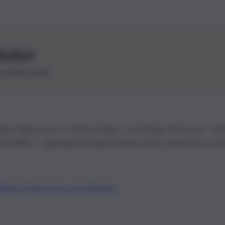
letter
le ultime novità
26 | Ediservice s.r.l. 95126 Catania – Via Principe Nicola, 22 – P
3210875 – Quotidiano di Sicilia usufruisce dei contributi di cui al
Alberto Tregua
Lavora con noi
Gerenza