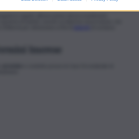
seguita in seguito all’esecuzione del provvedimento
11 grammi di hashish, nonché un bilancino di precisione, che
di libertà per detenzione ai fini di
spaccio
di sostanza
Termini Imerese
to
arrestato
e condotto presso la Casa Circondariale di
udiziaria.