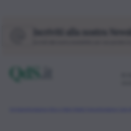
Iscriviti alla nostra News
Iscriviti alla nostra newsletter per non perdere 
© 20
0115
Chi Siamo
Fondazione Etica e Valori Marilù Tregua
Fondatore Carlo 