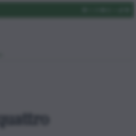
eo
quattro