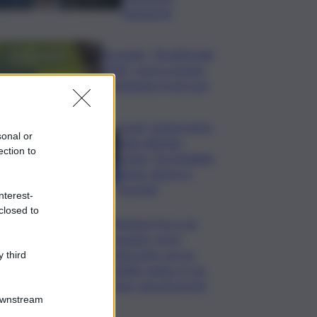
Santanchè
Bevande, “BrauBeviale
2026”: nuovi consumi
ridisegnano il mercato
Covid, Campo largo
sonal or
unito difende
ection to
Conte: “ha ristabilito
verità, destra si
arrenda”
nterest-
closed to
Chiedono l’ora a un
passante, poi lo
minacciano con un
 third
coltello: panico in via
Etnea, due gli arresti
Downstream