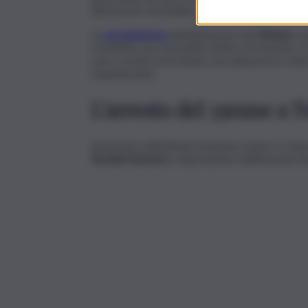
detenzione domiciliare.
La
perquisizione
dell’abitazione del
35enne
, e
restrittivo, ha consentito inoltre di rinvenire 
sono costati al termitano una denuncia in stato 
stupefacente.
L’arresto del 35enne a 
Al termine dell’attività di polizia, l’uomo è sta
Termini Imerese
a disposizione dell’Autorità Gi