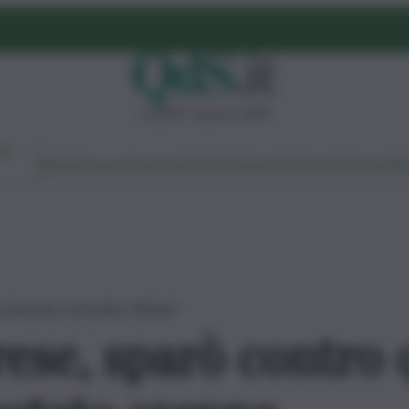
venerdì 7 agosto 2026
Ambiente
Lavoro
Economia
Politica
Cultura
Dai Mercati
Podcast
Vid
ro persone: arrestato 35enne
ese, sparò contro 