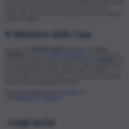
ha superato 4.100 iscritti in Sicilia e 73.000 tesserati in tutta
Italia in poco più di tre mesi, un fenomeno da tenere
sott’occhio visto che finora l’avanzamento è stato evidente
in tutte le regioni.
Il Ministero della Casa
Al centro del
dibattito politico
alimentato da
Futuro
nazionale
c’è anche la
questione abitativa
. Fa discutere la
proposta di Roberto Vannacci che prevede un
Ministero
ad
hoc
, dedicato alle “politiche della casa, della riqualificazione
urbana, dell’housing sociale e delle politiche abitative”. Un
tema, questo, che sicuramente tornerà anche in occasione
delle prossime propagande elettorali.
Segui tutti gli aggiornamenti di
QdS.it
sui
canali
WhatsApp
e
Telegram
Leggi anche