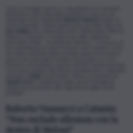
Come un orologio svizzero, e soprattutto in un momento
abbastanza caldo della politica siciliana, è sbarcato nel
capoluogo etneo il generale
Roberto Vannacci
, leader di
Futuro nazionale. Catania rappresenta una delle tappe del
tour siciliano
che comprende anche Caltanissetta, Palermo,
Milazzo e Messina. “La Sicilia è una delle regioni più
importanti d’Italia – ha dichiarato Vannacci – è un pezzo di
terra identitaria per tutta la nazione e per la patria. Credo
che Futuro nazionale abbia un ampio spazio di crescita in
questa terra dove già mi sembra di percepire un certo
fermento. Sicuramente a partire dal 2027 saremo presenti
con il nostro simbolo alle elezioni amministrative, regionali e
nazionali. In
Sicilia
, in particolare, stiamo costruendo una
squadra forte
e studieremo quale sarà la strategia da
seguire per presentarci alle regionali nel miglior modo
possibile”.
Roberto Vannacci a Catania:
“Non escludo alleanza con la
destra di Meloni”