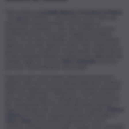
“Non escludo una
possibile alleanza con la destra di Meloni
– ha aggiunto Vannacci – che non deve essere fatta sulla
base di determinati nominativi, ma lavorando sui
programmi, sui principi e i valori che costituiscono l’asse
portante del nostro movimento. Vogliamo una politica
nuova, che sia vicina ai cittadini, che parli dei loro problemi,
delle loro necessità, delle loro istanze. Non ci interessano i
giochi di potere, le poltrone, le partecipate statali in quanto
il nostro principale obiettivo è quello di stare dalla parte dei
cittadini. Voglio far crescere
Futuro Nazionale
senza fare
promesse ma prendendomi solo impegni”.
Dopo l’incontro con la stampa, Vannacci ha incontrato il
pubblico nella sala di un noto albergo della riviera catanese.
Platea eterogenea composta da professionisti, pensionati
delle Forze dell’ordine e dell’Esercito con indosso il basco
amaranto della Folgore e molti giovani con sotto braccio il
libro del generale che l’ha portato alla ribalta nazionale. A
supporto del generale sono intervenuti, tra gli altri,
Federica
Guiardo
del comitato nazionale del movimento politico e
Marco Tanasi
, che ha guidato negli ultimi tre mesi il
comitato costituente provinciale a Catania. Futuro nazionale