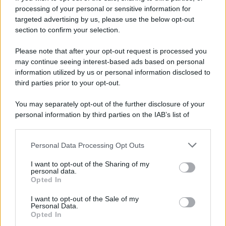
Iscriviti alla nostra newsletter per non perdere le ultime
processing of your personal or sensitive information for
novità
targeted advertising by us, please use the below opt-out
section to confirm your selection.
Iscriviti Ora
Please note that after your opt-out request is processed you
may continue seeing interest-based ads based on personal
information utilized by us or personal information disclosed to
third parties prior to your opt-out.
You may separately opt-out of the further disclosure of your
personal information by third parties on the IAB’s list of
© 2026 | Ediservice s.r.l. 95126 Catania – Via Principe
downstream participants.
Nicola, 22 – P.IVA: 01153210875 – Cciaa Catania n.
Personal Data Processing Opt Outs
This information may also be disclosed by us to third parties
01153210875 – Quotidiano di Sicilia usufruisce dei
on the IAB’s List of Downstream Participants that may further
contributi di cui al D.lgs n. 70/2017
I want to opt-out of the Sharing of my
disclose it to other third parties.
personal data.
Opted In
I want to opt-out of the Sale of my
Personal Data.
Chi Siamo
Opted In
Fondazione Etica e Valori Marilù Tregua
Fondatore Carlo Alberto Tregua