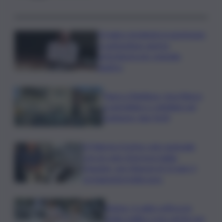
Il tragico incidente in gommone
a Lampedusa: aperta
un’inchiesta per omicidio
nautico
Paura a Raddusa, rissa finisce
a martellate e coltellate nel
Catanese: due feriti
A Palermo il primo volo nazionale
con un cane di grossa taglia:
Geppino, uno Sharpei di 13 anni, il
protagonista indiscusso
Meteo, il caldo soffoca la
Sicilia: bollino rosso anche per