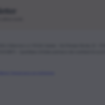
letter
le ultime novità
26 | Ediservice s.r.l. 95126 Catania – Via Principe Nicola, 22 – P
3210875 – Quotidiano di Sicilia usufruisce dei contributi di cui al
Alberto Tregua
Lavora con noi
Gerenza