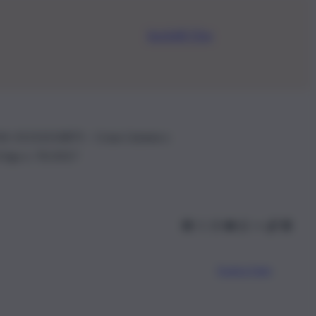
Iscriviti Ora
.IVA: 01153210875 – Cciaa Catania n.
 D.lgs n. 70/2017
Scarica l’app