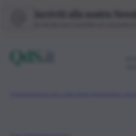
Iscriviti alla nostra News
Iscriviti alla nostra newsletter per non perdere 
© 20
0115
Chi Siamo
Fondazione Etica e Valori Marilù Tregua
Fondatore Carlo 
Privacy Policy
Preferenze Privacy