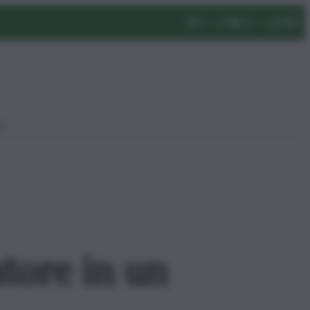
eo
tore in un