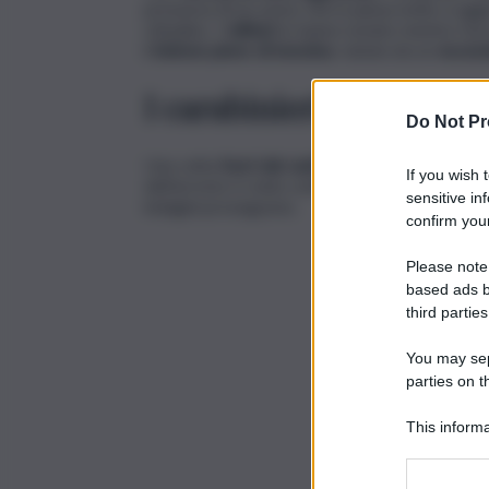
presenza di un uomo che in piena notte si agg
cittadino. I
militari
lo hanno notato mentre fac
il
bidone pieno di benzina
, rubata da un
escav
I carabinieri lo bloccan
Do Not Pr
Una volta
fuori dal cantiere l’amara sorpresa
: 
If you wish 
dell’arresto è stato sottoposto all’obbligo di p
sensitive in
indagini proseguono.
confirm your
Please note
based ads b
third parties
You may sepa
parties on t
This informa
Participants