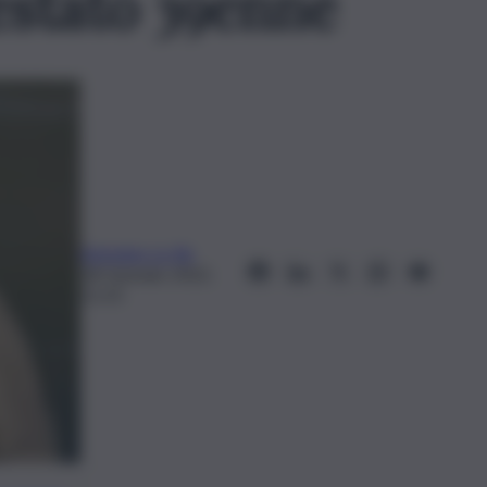
estato 39enne
Antonino Lo Re
18 Gennaio 2022,
11:23