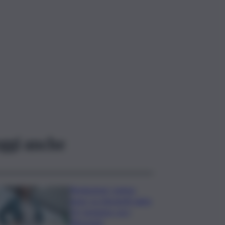
ggi anche
Risoluzione ‘campo
largo’ su Giorgetti agita
Pd, tensione con i
Riformisti