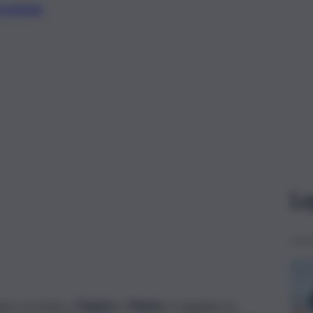
preferite
Le
hanno arrestato a
Trapani
un
39enne
. A segnalare la