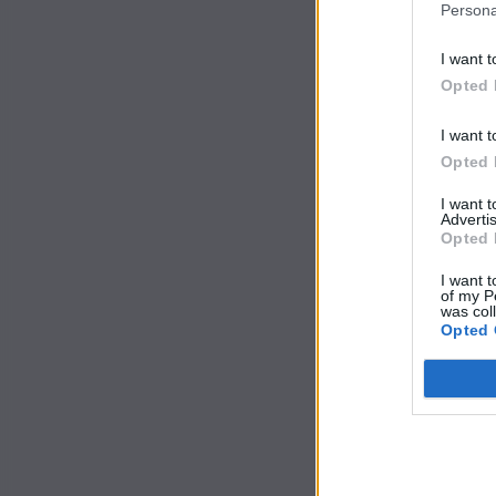
Persona
I want t
Opted 
I want t
Opted 
I want 
Advertis
Opted 
I want t
of my P
was col
Opted 