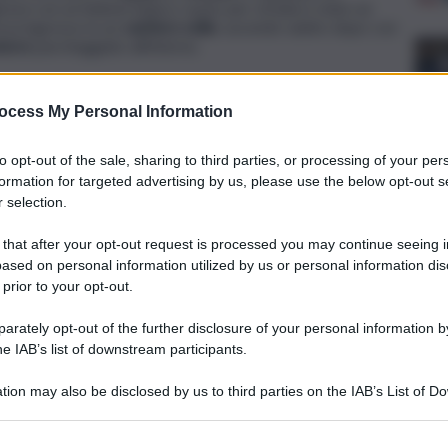
irava con un bidone bianco vuoto per strada è stato un
eva ingresso in un
cantiere edile
, uscendo subito dopo con
atore
parcheggiato all’interno.
o
ocess My Personal Information
i
carabinieri
lo
hanno arrestato
. Dopo la convalida
to opt-out of the sale, sharing to third parties, or processing of your per
resentazione alla polizia giudiziaria tre volte a settimana. Le
formation for targeted advertising by us, please use the below opt-out s
 selection.
 that after your opt-out request is processed you may continue seeing i
ased on personal information utilized by us or personal information dis
 prior to your opt-out.
rately opt-out of the further disclosure of your personal information by
he IAB’s list of downstream participants.
tion may also be disclosed by us to third parties on the IAB’s List of 
 that may further disclose it to other third parties.