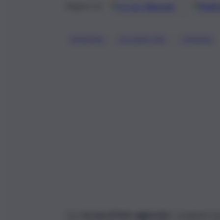
Google
Discover
Fonti 
Seguici su
, 
, 
BENZINA
ESCAVATORE
TRAPANI
Con l’
accusa di furto aggravato
i carabinieri 