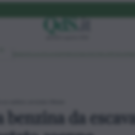
giovedì 6 agosto 2026
Ambiente
Lavoro
Economia
Politica
Cultura
Dai Mercati
Podcast
Vid
n un cantiere, arrestato 39enne
a benzina da escava