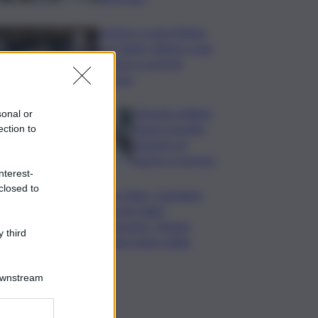
Vertice a casa Meloni
con Tajani, Salvini e Lupi:
bilancio e priorità
ripresa
Operaio siciliano
sonal or
muore travolto
ection to
da lastre di
marmo a Carrara
nterest-
closed to
Banco Bpm, Castagna:
Agricole Italia?
Valuteremo, ritengo
 third
fusione molto solida
Downstream