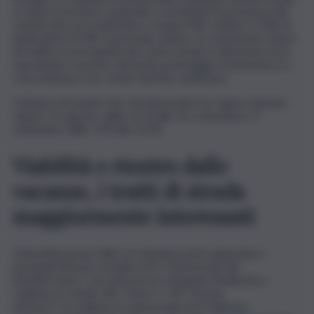
su tutto il territorio nazionale e ha limitato la presenza dei
cantieri fino al 3 settembre: sospesi 906 cantieri, il 70% di
quelli attivi (1278). Si prevede, inoltre, un consistente flusso
di traffico in prossimità dei centri urbani, in direzione nord,
soprattutto a partire dal tardo pomeriggio di domenica, in
concomitanza con i rientri del fine settimana.
Il divieto di transito dei veicoli pesanti è in vigore domani,
sabato 31 agosto, dalle ore 8 alle 16 e domenica 1°
settembre dalle 7.00 alle 22.00.
Viabilità e rientro dalle
vacanze, i tratti di strada
maggiormente interessati
L’intensificazione della circolazione potrà riguardare i
principali itinerari stradali: la A2 “Autostrada del
Mediterraneo” che attraversa Campania, Basilicata e
Calabria; le statali 106 “Jonica” e 18 “Tirrena
Inferiore” in Calabria; le autostrade A19 Palermo-