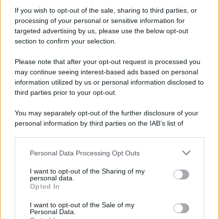
Iscriviti alla nostra Newsletter
If you wish to opt-out of the sale, sharing to third parties, or
Iscriviti alla nostra newsletter per non perdere le ultime
processing of your personal or sensitive information for
novità
targeted advertising by us, please use the below opt-out
section to confirm your selection.
Iscriviti Ora
Please note that after your opt-out request is processed you
may continue seeing interest-based ads based on personal
information utilized by us or personal information disclosed to
third parties prior to your opt-out.
You may separately opt-out of the further disclosure of your
personal information by third parties on the IAB’s list of
© 2026 | Ediservice s.r.l. 95126 Catania – Via Principe
downstream participants.
Nicola, 22 – P.IVA: 01153210875 – Cciaa Catania n.
Personal Data Processing Opt Outs
This information may also be disclosed by us to third parties
01153210875 – Quotidiano di Sicilia usufruisce dei
on the IAB’s List of Downstream Participants that may further
contributi di cui al D.lgs n. 70/2017
I want to opt-out of the Sharing of my
disclose it to other third parties.
personal data.
Opted In
I want to opt-out of the Sale of my
Personal Data.
Chi Siamo