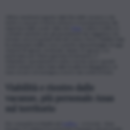
Ultimo weekend segnato dalla fine delle vacanze e dai
rientri a casa per il ritorno al lavoro e la preparazione alla
riapertura delle scuole. Sulla rete
Anas
è atteso traffico in
costante aumento per gli spostamenti dei viaggiatori che
tornano verso le grandi città del Centro-Nord. Viabilità Italia
ha annunciato bollino rosso a partire dal pomeriggio di oggi,
venerdì 30 agosto, di domani, sabato 31 agosto, e in
particolare per l’intera giornata di domenica 1°
settembre: spostamenti in netta crescita verso i grandi
centri urbani in tutta Italia dalle località di villeggiatura, di
mare al sud e di montagna a nord e dai confini di Stato.
Viabilità e rientro dalle
vacanze, più personale Anas
sul territorio
Per consentire la fluidità del
traffico
– si ricorda – Anas
(Gruppo FS Italiane) ha potenziato l’impegno del personale