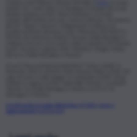
Catania e A29 Palermo-Mazara del Vallo in
Sicilia
; la strada
statale 131 “Carlo Felice” in Sardegna; il Grande Raccordo
Anulare di Roma, la A91 “Roma Fiumicino”, la strada
statale 148 Pontina nel Lazio, arteria trafficata che insieme
alla SS7 “Appia” assicura i collegamenti tra Roma e le
località turistiche del basso Lazio; l’Itinerario E45 (SS675 e
SS3 bis) che interessa Umbria, Toscana, Emilia Romagna e
collega il nord est con il centro Italia; le direttrici SS1 Aurelia
(Lazio, Toscana e Liguria), SS16 “Adriatica” (Puglia, Molise,
Abruzzo, Emilia-Romagna e Veneto).
Al nord i Raccordi Autostradali RA10 “Torino Caselle” in
Piemonte, RA13 e RA14 in Friuli-Venezia Giulia, la SS36 “del
Lago di Como e dello Spluga” in Lombardia, la SS45 “di Val
Trebbia” in Liguria, la SS26 “della Valle D’Aosta” e la SS309
“Romea” tra Emilia-Romagna e Veneto e la SS 51 “di
Alemagna” in Veneto.
Iscriviti gratis al canale WhatsApp di QdS.it, news e
aggiornamenti CLICCA QUI