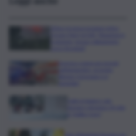
Leggi anche
L’Etna e la nuova eruzione estiva.
Corsaro (Ingv) al QdS: “Situazione in
evoluzione, nessun collegamento
con lo Stromboli”
Sorpreso a innescare incendi
nell’Agrigentino, arrestato
86enne: il piromane è ai
domiciliari
Caldo in leggero calo:
domani e domenica 19 città
in “bollino rosso”
Cons. Maremma Toscana: uve