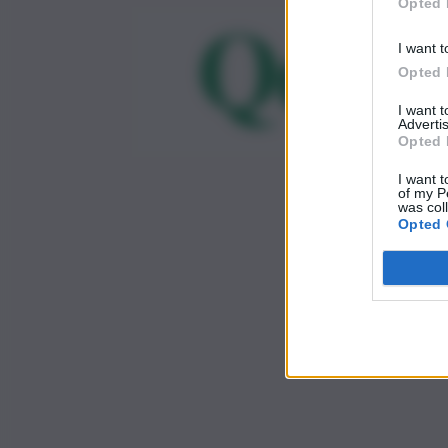
Opted 
I want t
Opted 
I want 
Advertis
Opted 
I want t
of my P
was col
Opted 