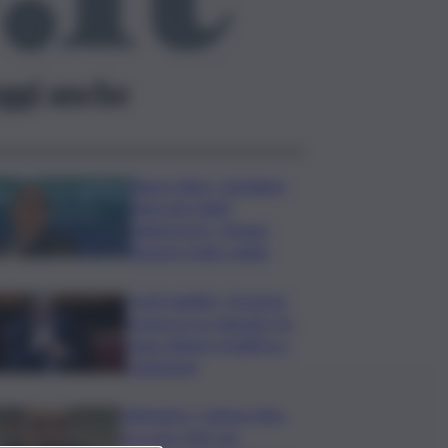
ggi anche
Banco Bpm, Castagna:
Agricole Italia?
Valuteremo, ritengo
fusione molto solida
Conti pubblici, Governo
incassa sì su clausola Ue.
Lega ottiene modifica a
risoluzione
Delmastro, Camera dice
no a uso chat con