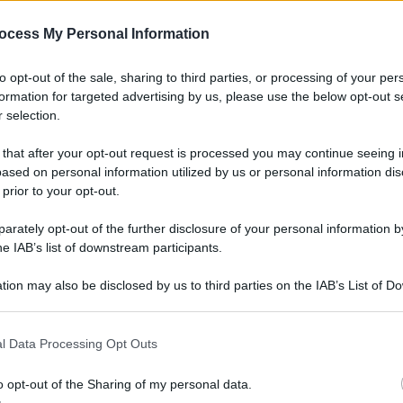
tende posizione di M5S: Conte
ocess My Personal Information
to opt-out of the sale, sharing to third parties, or processing of your per
ento di Draghi negli uffici pentastellati a Palazzo Madama ed
formation for targeted advertising by us, please use the below opt-out s
 selection.
 that after your opt-out request is processed you may continue seeing i
ased on personal information utilized by us or personal information dis
 prior to your opt-out.
rately opt-out of the further disclosure of your personal information by
News – Politica
he IAB’s list of downstream participants.
Barbagallo (Pd): “Superbonus
tion may also be disclosed by us to third parties on the IAB’s List of 
110, Parco Etna blocca istanze
 that may further disclose it to other third parties.
urgenza, decisione
l Data Processing Opt Outs
intollerabile”
o opt-out of the Sharing of my personal data.
12 Aprile 2022