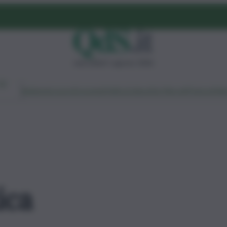
mercoledì 5 agosto 2026
Ambiente
Lavoro
Economia
Politica
Cultura
Dai Mercati
Podcast
Vid
ica