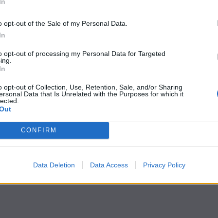
News – Politica
In
Elezioni comunali 2012, dodici
o opt-out of the Sale of my Personal Data.
condanne e due assoluzioni per
In
le firme false del M5s a
to opt-out of processing my Personal Data for Targeted
Palermo
ing.
In
10 Gennaio 2020
o opt-out of Collection, Use, Retention, Sale, and/or Sharing
ersonal Data that Is Unrelated with the Purposes for which it
lected.
Out
CONFIRM
Data Deletion
Data Access
Privacy Policy