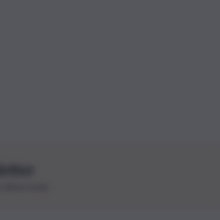
letter
le ultime novità