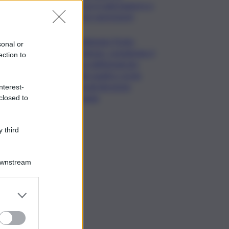
Caroccia: in aula bagarre e
proteste opposizioni
Raddoppio Ponte
sonal or
Corleone, completato il
ection to
varo dell’impalcato
delle quattro corsie
laterali direzione
nterest-
Catania
closed to
 third
Downstream