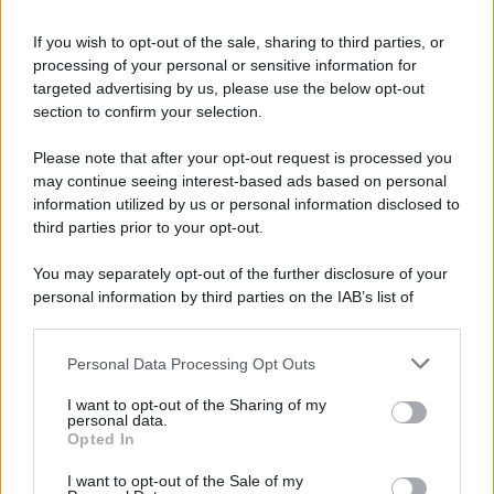
Iscriviti alla nostra Newsletter
If you wish to opt-out of the sale, sharing to third parties, or
Iscriviti alla nostra newsletter per non perdere le ultime
processing of your personal or sensitive information for
novità
targeted advertising by us, please use the below opt-out
section to confirm your selection.
Iscriviti Ora
Please note that after your opt-out request is processed you
may continue seeing interest-based ads based on personal
information utilized by us or personal information disclosed to
third parties prior to your opt-out.
You may separately opt-out of the further disclosure of your
personal information by third parties on the IAB’s list of
© 2026 | Ediservice s.r.l. 95126 Catania – Via Principe
downstream participants.
Nicola, 22 – P.IVA: 01153210875 – Cciaa Catania n.
Personal Data Processing Opt Outs
This information may also be disclosed by us to third parties
01153210875 – Quotidiano di Sicilia usufruisce dei
on the IAB’s List of Downstream Participants that may further
contributi di cui al D.lgs n. 70/2017
I want to opt-out of the Sharing of my
disclose it to other third parties.
personal data.
Opted In
I want to opt-out of the Sale of my