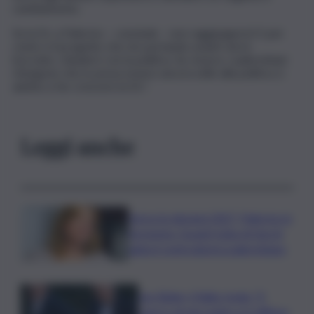
cambiamento.
Se la Dc a Palermo – conclude – non raggiungerà il 5 per
cento e il progetto che sto portando avanti verrà
bocciato, chiuderò con la politica. Se, invece, i palermitani
ritengono che io possa essere ancora utile alla politica ci
aiutino a far crescere la Dc”.
Leggi anche
Verso le elezioni 2027, Palermo in
fermento: l’avanti tutta di Varchi
agita il centrodestra palermitano
Joe Biden, il figlio rivela: “Il
cancro di mio padre si è diffuso