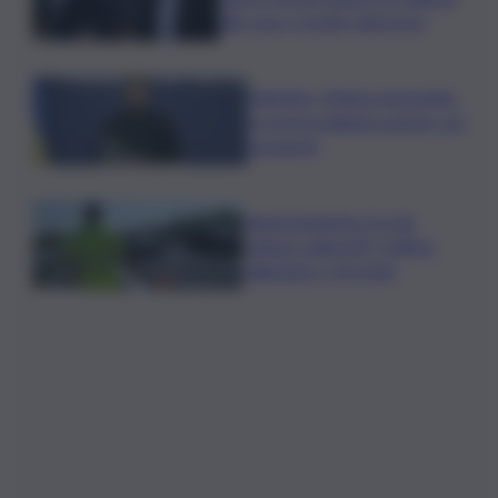
alle ossa, è molto doloroso”
Zelensky: Stiamo lavorando
su nostra balistica anche con
Leonardo
Tamponamento tra più
vetture sulla A29, traffico
rallentato a Torretta