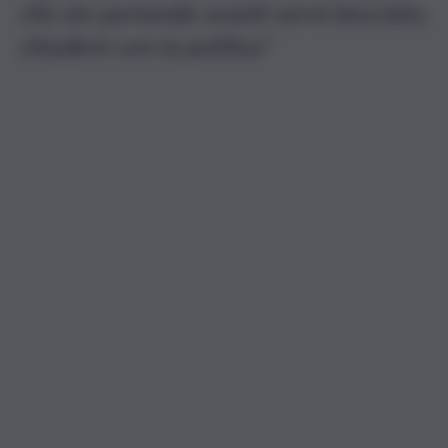
che sto portando avanti verrà bocciato,
chiuderò con la politica”