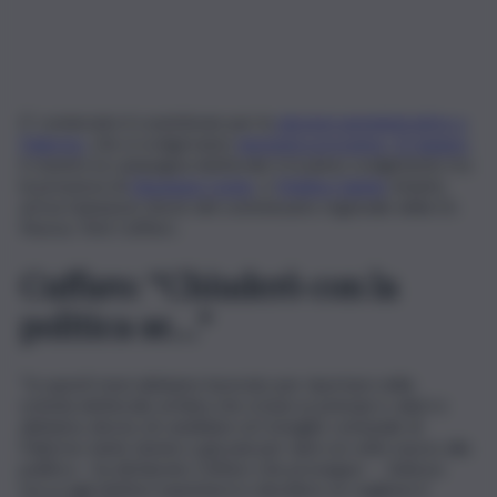
E’ cominciato il countdown per le
elezioni amministrative a
Palermo
, che si svolgeranno
domenica prossima, 12 giugno
.
E mentre la campagna elettorale è in pieno svolgimento tra
la presenza di
Giuseppe Conte
, e
Matteo Salvini
, intanto
arriva l’annuncio shock del commissario regionale della Dc
Nuova, Totò Cuffaro.
Cuffaro: “Chiuderò con la
politica se…”
“In questi mesi abbiamo lavorato per riportare nella
scheda elettorale un’idea che si basi su principi e valori e
abbiamo deciso di candidare al Consiglio comunale di
Palermo tante donne e giovani per dare un volto nuovo alla
politica – ha dichiarato Cuffaro che prosegue – . Adesso
tocca agli elettori esprimersi e decidere se vogliono il