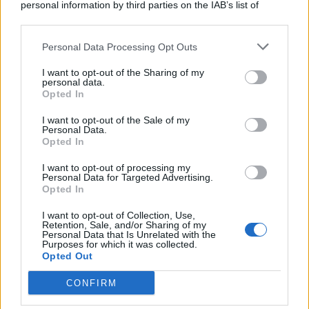
personal information by third parties on the IAB’s list of
© 2026 | Ediservice s.r.l. 95126 Catania – Via Principe
downstream participants.
Nicola, 22 – P.IVA: 01153210875 – Cciaa Catania n.
Personal Data Processing Opt Outs
This information may also be disclosed by us to third parties
01153210875 – Quotidiano di Sicilia usufruisce dei
on the IAB’s List of Downstream Participants that may further
contributi di cui al D.lgs n. 70/2017
I want to opt-out of the Sharing of my
disclose it to other third parties.
personal data.
Opted In
I want to opt-out of the Sale of my
Personal Data.
Chi Siamo
Opted In
Fondazione Etica e Valori Marilù Tregua
Fondatore Carlo Alberto Tregua
Lavora con noi
I want to opt-out of processing my
Personal Data for Targeted Advertising.
Gerenza
Opted In
I want to opt-out of Collection, Use,
Retention, Sale, and/or Sharing of my
Personal Data that Is Unrelated with the
Purposes for which it was collected.
Opted Out
Scarica l’app
CONFIRM
Privacy Policy
Preferenze Privacy