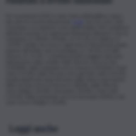
Per la penisola il 2023 è stato l’anno dell’equilibrio, dopo i
due anni di crescita del periodo
covid
, che non sono stati
comunque così esplosivi come quelli siciliani. Nel complesso
dell’anno passato, le regioni più dinamiche all’export sono la
Campania, al +28,9%, il Molise, al +21,1%, la Calabria, al
+20,9%. Quelle che invece registrano le flessioni più ampie,
insieme alla Sicilia, sono la Sardegna, al -24,2% e la Valle
d’Aosta, al -21,1%. I contributi positivi maggiori derivano
dall’aumento delle vendite delle Marche verso la Cina
(+390,8%), della Campania verso Svizzera (+99,6%) e Stati
Uniti (+53,4%), della Toscana verso gli Stati Uniti (+24,1%).
Quelli negativi più ampi derivano dalle minori esportazioni
della Toscana verso la Svizzera (-38,0%), delle Marche
verso Belgio (-64,0%), Germania (-39,0%) e Stati Uniti
(-33,2%), della Lombardia verso la Germania (-8,4%) e del
Lazio verso il Belgio (-23,4%).
Leggi anche