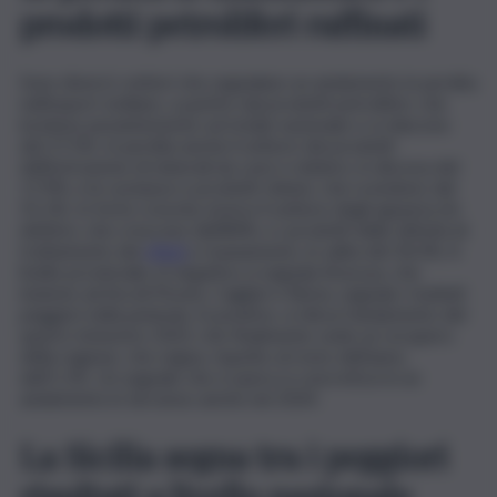
prodotti petroliferi raffinati
Sono diversi i settori che segnalano un andamento in perdita
nell’export siciliano, a partire dai prodotti petroliferi, che
incidono pesantemente sul totale nazionale e si riducono
del 27,5%. In perdita anche il settore dei prodotti
dell’estrazione di minerali da cave e miniere, in discesa del
17,9%, e le sostanze e prodotti chimici, che scendono del
31,1%. In forte crescita, invece il settore degli apparecchi
elettrici, che crescono dell’84%, e i prodotti delle attività di
trattamento dei
rifiuti
e risanamento, in salita del 34,3%. A
livello provinciale, in negativo si segnala Siracusa, che
insieme ad Ascoli Piceno, Cagliari e Roma, segnala i risultati
peggiori nella penisola. In positivo, si rileva l’andamento del
quarto trimestre 2023, che finalmente vede un recupero
della regione, che segna, rispetto al resto dell’anno,
dell’1,1%. Un segnale che si spera si concretizzi in un
andamento in tal senso anche nel 2024.
La Sicilia segna tra i peggiori
risultati a livello nazionale