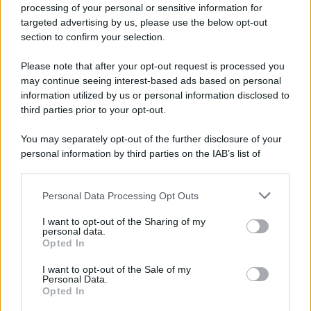
Iscriviti alla nostra newsletter per non perdere le ultime
processing of your personal or sensitive information for
novità
targeted advertising by us, please use the below opt-out
section to confirm your selection.
Iscriviti Ora
Please note that after your opt-out request is processed you
may continue seeing interest-based ads based on personal
information utilized by us or personal information disclosed to
third parties prior to your opt-out.
You may separately opt-out of the further disclosure of your
personal information by third parties on the IAB’s list of
© 2026 | Ediservice s.r.l. 95126 Catania – Via Principe
downstream participants.
Nicola, 22 – P.IVA: 01153210875 – Cciaa Catania n.
Personal Data Processing Opt Outs
This information may also be disclosed by us to third parties
01153210875 – Quotidiano di Sicilia usufruisce dei
on the IAB’s List of Downstream Participants that may further
contributi di cui al D.lgs n. 70/2017
I want to opt-out of the Sharing of my
disclose it to other third parties.
personal data.
Opted In
I want to opt-out of the Sale of my
Personal Data.
Chi Siamo
Opted In
Fondazione Etica e Valori Marilù Tregua
Fondatore Carlo Alberto Tregua