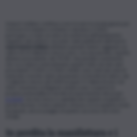
L’export siciliano continua a non trovare la strada giusta per
crescere in maniera costante e duratura. Il 2023,
purtroppo, è stato un anno di conferma dell’andamento
negativo del settore: secondo i dati pubblicati dall’Istat le
esportazioni siciliane
nell’anno passato hanno raggiunto un
valore di 13 miliardi e mezzo euro, con una perdita, rispetto
all’anno precedente, del 19,3%. Una perdita consistente,
che va a ridurre notevolmente quanto fatto nei due anni
precedenti. Il 2021 e il 2022, infatti, sono stati due anni di
notevole crescita, tanto da passare, in termini di valore, dai
7 miliardi e mezzo del 2020 ai quasi 17 milioni di euro nel
2022. Insomma, la Regione sembra aver scoperto le
proprie potenzialità in termini di esportazione dei propri
prodotti
, ma non riesce a capitalizzare quanto acquisito e
perde terreno. Il meccanismo virtuoso si è in qualche modo
inceppato, ancora peggio di quanto successo nel resto
d’Italia.
In perdita la manifattura e i