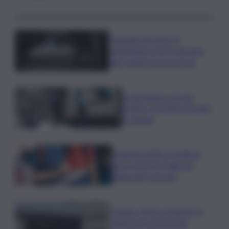
Tragedia nel mare di
Lampedusa, morto giovane
sub colpito da gommone
A passeggio con una
pistola, arrestato giovane
a Catania
Maturità 2026, la Sicilia al
terzo posto in Italia per
diplomati con lode
Catania, muore paziente al
Cannizzaro: la furia dei