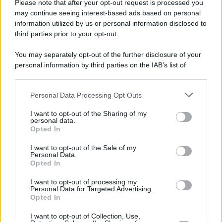
Please note that after your opt-out request is processed you
may continue seeing interest-based ads based on personal
information utilized by us or personal information disclosed to
third parties prior to your opt-out.
You may separately opt-out of the further disclosure of your
personal information by third parties on the IAB’s list of
© 2026 | Ediservice s.r.l. 95126 Catania – Via Principe
downstream participants.
Nicola, 22 – P.IVA: 01153210875 – Cciaa Catania n.
Personal Data Processing Opt Outs
This information may also be disclosed by us to third parties
01153210875 – Quotidiano di Sicilia usufruisce dei
on the IAB’s List of Downstream Participants that may further
contributi di cui al D.lgs n. 70/2017
I want to opt-out of the Sharing of my
disclose it to other third parties.
personal data.
Opted In
I want to opt-out of the Sale of my
Personal Data.
Chi Siamo
Opted In
Fondazione Etica e Valori Marilù Tregua
Fondatore Carlo Alberto Tregua
Lavora con noi
I want to opt-out of processing my
Personal Data for Targeted Advertising.
Gerenza
Opted In
I want to opt-out of Collection, Use,